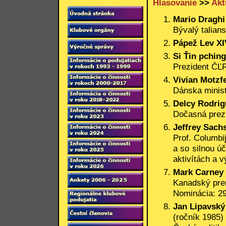
Hlasovanie
>>
Akt
Mario Draghi
Bývalý talian
Pápež Lev XI
Si Ťin pching
Prezident ČĽ
Vivian Motzf
Dánska minist
Delcy Rodri
Dočasná prezi
Jeffrey Sach
Prof. Columbij
a so silnou ú
aktivítách a 
Mark Carney
Kanadský pre
Nominácia: 29
Jan Lipavský
(ročník 1985)