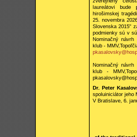
zverejnený celo
laureátovi bude
hirošimskej tragéd
25. novembra 2026
Slovenska 2015" z
podmienky sú v sú
Nominačný návrh 
klub - MMV,Topoľči
pkasalovsky@hosp
Nominačný návrh 
klub - MMV,Topo
pkasalovsky@hosp
Dr. Peter Kasalov
spoluiniciátor jeh
V Bratislave, 6. ja