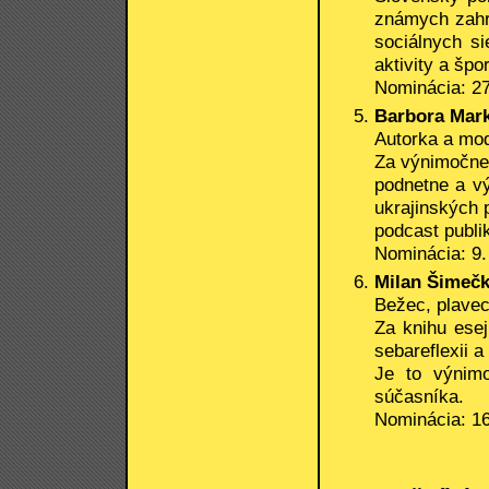
známych zahr
sociálnych si
aktivity a špo
Nominácia: 27
Barbora Mar
Autorka a mo
Za výnimočne 
podnetne a vý
ukrajinských
podcast publi
Nominácia: 9.
Milan Šimečka
Bežec, plavec
Za knihu esej
sebareflexii 
Je to výnimo
súčasníka.
Nominácia: 16