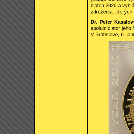
biatca 2026 a vyhlá
združenia, ktorých
Dr. Peter Kasalov
spoluiniciátor jeh
V Bratislave, 6. ja