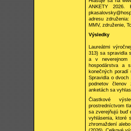
Hlasuje sa na www
ANKETY 2026. H
pkasalovsky@hospo
adresu združenia
MMV, združenie, To
Výsledky
Laureátmi výročne
313) sa spravidla 
a v neverejnom h
hospodárstva a s
konečných poradí u
Spravidla o dvoch 
podnetov členov 
anketách sa vyhlasu
Čiastkové výsl
prostredníctvom tl
sa zverejňujú buď 
vyhlásenia, ktoré
zhromaždení alebo
(2026). Celkové vý