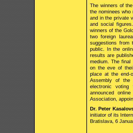
The winners of the
the nominees who r
and in the private
and social figure
winners of the Gold
two foreign laure
suggestions from 
public. In the onl
results are publis
medium. The final 
on the eve of the
place at the end-
Assembly of the f
electronic votin
announced online
Association, appoi
Dr. Peter Kasalov
initiator of its Int
Bratislava, 6 Janu