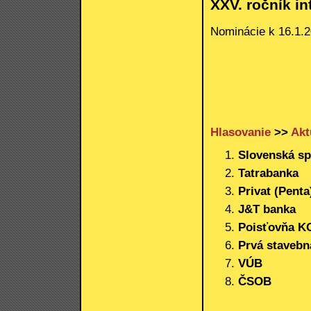
XXV. ročník i
Nominácie k 16.1.
Hlasovanie
>>
Akt
Slovenská sp
Tatrabanka
Privat (Penta
J&T banka
Poisťovňa 
Prvá stavebn
VÚB
ČSOB