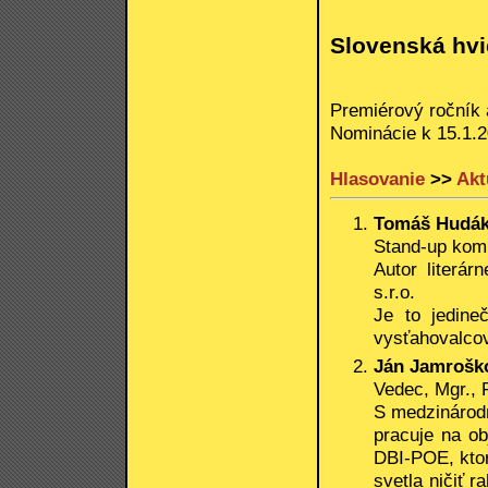
Slovenská hv
Premiérový ročník 
Nominácie k 15.1.
Hlasovanie
>>
Akt
Tomáš Hudá
Stand-up komi
Autor literár
s.r.o.
Je to jedine
vysťahovalcov 
Ján Jamrošk
Vedec, Mgr.,
S medzinárod
pracuje na o
DBI-POE, kto
svetla ničiť 