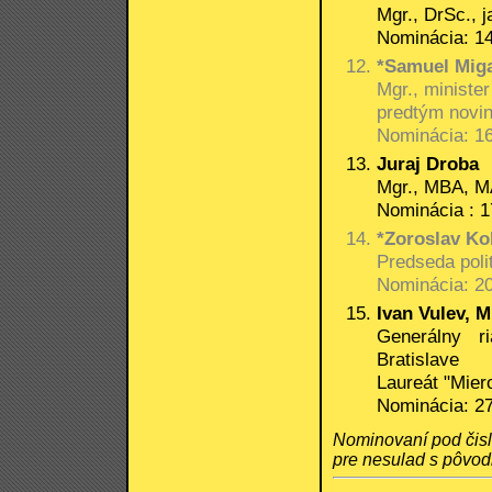
Mgr., DrSc., 
Nominácia: 14
*Samuel Mig
Mgr., minister
predtým novi
Nominácia: 16
Juraj Droba
Mgr., MBA, M
Nominácia : 1
*Zoroslav Kol
Predseda poli
Nominácia: 20
Ivan Vulev, 
Generálny 
Bratislave
Laureát "Mier
Nominácia: 27
Nominovaní pod čis
pre nesulad s pôvo