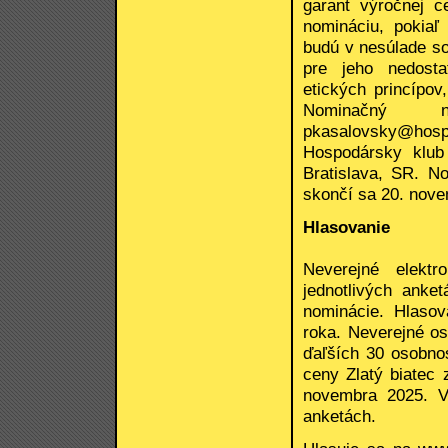
garant výročnej c
nomináciu, pokiaľ
budú v nesúlade s
pre jeho nedosta
etických princípov
Nominačný 
pkasalovsky@hos
Hospodársky klub
Bratislava, SR. N
skončí sa 20. nov
Hlasovanie
Neverejné elektr
jednotlivých anke
nominácie. Hlasov
roka. Neverejné os
ďaľších 30 osobnos
ceny Zlatý biatec
novembra 2025. Vo
anketách.