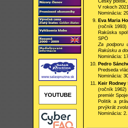
Český politik,
V rokoch 2021
Nominácia: 29
Eva Maria Ho
(ročník 1993)
Rakúska spol
SPÖ
Za podporu 
Rakúsku a dote
Nominácia: 17
Pedro Sánch
Predseda vlá
Nominácia: 30
www.salaspruzina.sk
Keir Rodney
(ročník 1962)
YOUTUBE
premiér Spoje
Politik a prá
prvýkrát zvol
Nominácia: 2.