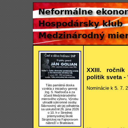
XXIII. ročník
politik sveta -
Táto pamätná doska
Nominácie k 5. 7. 
vznikla z iniciatívy genmjr.
Ing. S. Naďoviča a za
účasti Medzinárodného
mierového výboru. Výrobu
uhradili súkromné osoby.
Slávnostný akt jej odhalenia
sa uskutočnil 26. júna 2026
o 10. h v Strednej
priemyselnej škole
Strojníckej na Fajnorovom
nábreží v Bratislave.