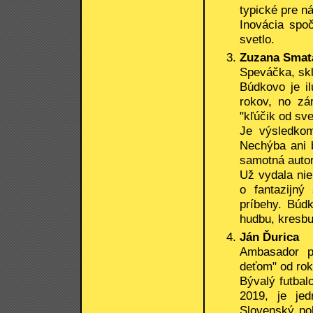
typické pre n
Inovácia spoč
svetlo.
Zuzana Smat
Speváčka, skla
Búdkovo je il
rokov, no zá
"kľúčik od sve
Je výsledkom
Nechýba ani 
samotná auto
Už vydala nie
o fantazijný
príbehy. Búdk
hudbu, kresbu 
Ján Ďurica
Ambasador pr
deťom" od ro
Bývalý futbal
2019, je jed
Slovenský po