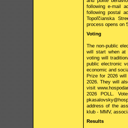
and polite behavi
following e-mail 
following postal 
Topoľčianska Str
process opens on 
Voting
The non-public ele
will start when at
voting will traditi
public electronic 
economic and social
Prize for 2026 wi
2026. They will als
visit www.hospodar
2026 POLL. Vote
pkasalovsky@hospod
address of the as
klub - MMV, associa
Results