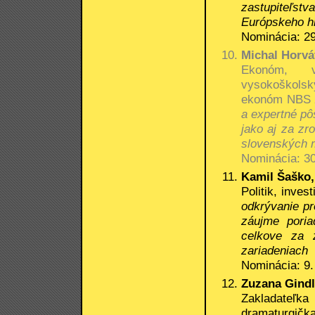
zastupiteľst
Európskeho hl
Nominácia: 29
Michal Horvá
Ekonóm, vý
vysokoškols
ekonóm NB
a expertné pô
jako aj za zr
slovenských 
Nominácia: 30
Kamil Šaško,
Politik, inve
odkrývanie pr
záujme poria
celkove za z
zariadeniach
Nominácia: 9.
Zuzana Gindl 
Zakladateľka
dramaturgička