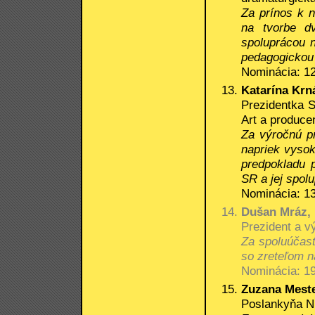
Za prínos k 
na tvorbe dv
spoluprácou 
pedagogickou
Nominácia: 12
Katarína Krn
Prezidentka S
Art a produce
Za výročnú pr
napriek vysok
predpokladu p
SR a jej spol
Nominácia: 13
Dušan Mráz, 
Prezident a vý
Za spoluúčas
so zreteľom n
Nominácia: 19
Zuzana Mest
Poslankyňa N