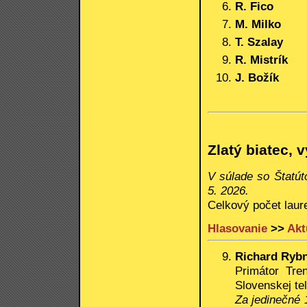
R. Fico
M. Milko
T. Szalay
R. Mistrík
J. Božík
Zlatý biatec,
V súlade so Štatú
5. 2026.
Celkový počet laur
Hlasovanie
>>
Akt
Richard Rybn
Primátor Tren
Slovenskej tel
Za jedinečné 