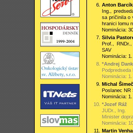
Anton Barcík
Ing., predse
sa pričinila 
hranici lomu 
Nominácia: 30
Silvia Pasto
Prof., RNDr.,
SAV
Nominácia: 1.
*Andrej Dan
Podpredseda
Nominácia: 1.
Michal Šime
Poslanec NR 
Nominácia: 1.
*Jozef Ráž
JUDr., Ing.
Minister dopr
Nominácia: 10
Martin Venha