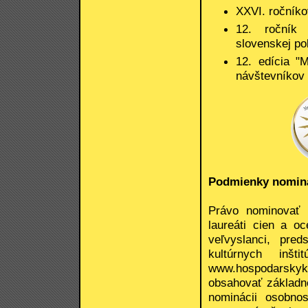
XXVI. ročníko
12. ročník 
slovenskej pol
12. edícia "
návštevníkov
Podmienky nomin
Právo nominovať m
laureáti cien a o
veľvyslanci, pred
kultúrnych inšt
www.hospodarskyk
obsahovať základn
nominácii osobnos