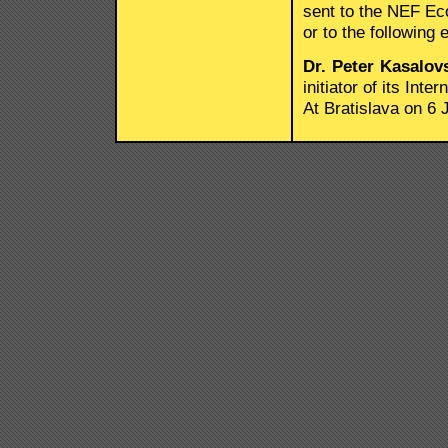
sent to the NEF Ec
or to the followin
Dr. Peter Kasalov
initiator of its Int
At Bratislava on 6