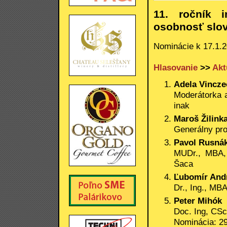
11. ročník i
osobnosť slov
Nominácie k 17.1.
Hlasovanie
>>
Akt
Adela Vincze
Moderátorka a
inak
Maroš Žilink
Generálny pr
Pavol Rusná
MUDr., MBA, 
Šaca
Ľubomír And
Dr., Ing., MB
Peter Mihók
Doc. Ing, CS
Nominácia: 29