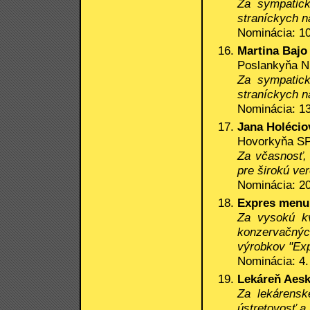
Za sympatick
straníckych n
Nominácia: 10
Martina Bajo
Poslankyňa N
Za sympatick
straníckych n
Nominácia: 13
Jana Holécio
Hovorkyňa SPP
Za včasnosť, 
pre širokú ve
Nominácia: 20
Expres menu,
Za vysokú kv
konzervačnýc
výrobkov "Ex
Nominácia: 4.
Lekáreň Aesku
Za lekárensk
ústretovosť a