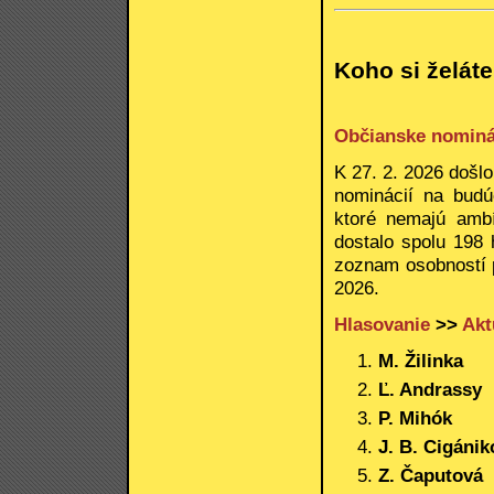
Koho si želát
Občianske nominá
K 27. 2. 2026 došlo
nominácií na budú
ktoré nemajú ambí
dostalo spolu 198 
zoznam osobností p
2026.
Hlasovanie
>>
Akt
M. Žilinka
Ľ. Andrassy
P. Mihók
J. B. Cigánik
Z. Čaputová