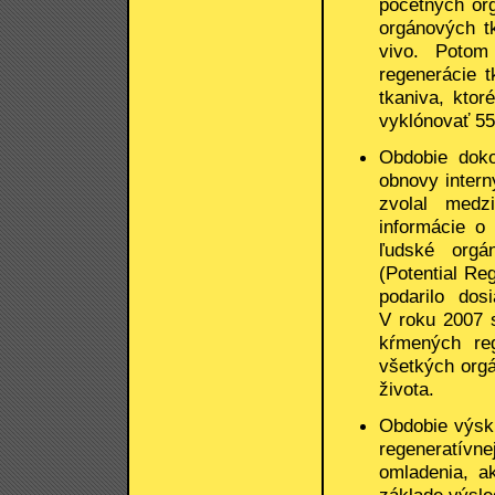
početných or
orgánových tk
vivo. Potom
regenerácie 
tkaniva, kto
vyklónovať 55
Obdobie doko
obnovy intern
zvolal medz
informácie o
ľudské orgá
(Potential R
podarilo dos
V roku 2007 
kŕmených reg
všetkých orgá
života.
Obdobie výsk
regeneratív
omladenia, a
základe výsle