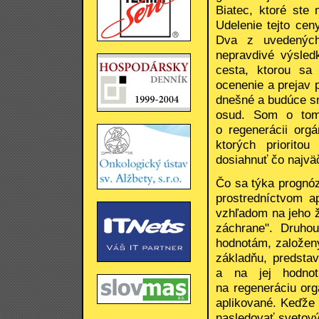
Biatec, ktoré ste 
Udelenie tejto ce
Dva z uvedených
nepravdivé výsled
cesta, ktorou sa
ocenenie a prejav 
dnešné a budúce sm
osud. Som o tom
o regenerácii orgá
ktorých priorit
dosiahnuť čo najväč
Čo sa týka prognóz
prostredníctvom a
vzhľadom na jeho ži
záchrane". Druho
hodnotám, založený
základňu, predstav
a na jej hodno
na regeneráciu org
aplikované. Keďže
nasledovať svetový