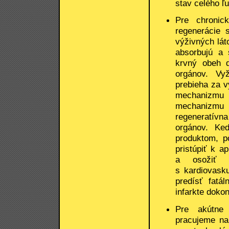
stav celého ľ
Pre chronic
regenerácie
výživných láto
absorbujú a 
krvný obeh d
orgánov. Vyž
prebieha za 
mechanizmu 
mechanizmu 
regeneratívn
orgánov. Ke
produktom, p
pristúpiť k a
a osožiť t
s kardiovask
predísť fatá
infarkte dokon
Pre akútne 
pracujeme na