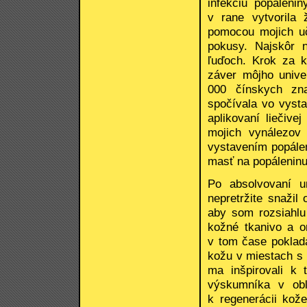
infekciu popáleni
v rane vytvorila 
pomocou mojich uč
pokusy. Najskôr 
ľuďoch. Krok za 
záver môjho unive
000 čínskych zna
spočívala vo vyst
aplikovaní liečive
mojich vynálezov
vystavením popále
masť na popáleninu
Po absolvovaní u
nepretržite snaži
aby som rozsiahlu 
kožné tkanivo a o
v tom čase poklad
kožu v miestach s 
ma inšpirovali k
výskumníka v obl
k regenerácii kože