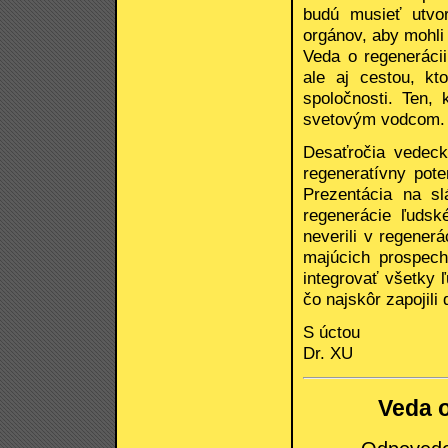
budú musieť utvor
orgánov, aby mohli
Veda o regeneráci
ale aj cestou, kt
spoločnosti. Ten,
svetovým vodcom.
Desaťročia vedeck
regeneratívny pote
Prezentácia na sl
regenerácie ľudské
neverili v regener
majúcich prospech
integrovať všetky
čo najskôr zapojili
S úctou
Dr. XU
Veda o