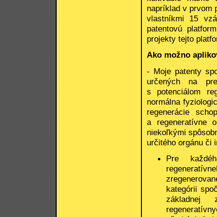
napríklad v prvom 
vlastníkmi 15 vzá
patentovú platform
projekty tejto pla
Ako možno aplikov
- Moje patenty spo
určených na preb
s potenciálom re
normálna fyziologi
regenerácie scho
a regeneratívne o
niekoľkými spôsobm
určitého orgánu či 
Pre každéh
regeneratív
zregenerovan
kategórii spo
základnej 
regeneratívn