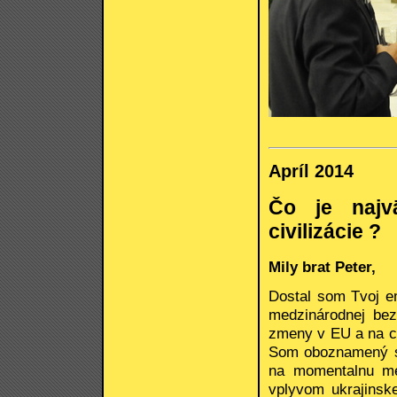
Apríl 2014
Čo je najv
civilizácie ?
Mily brat Peter,
Dostal som Tvoj em
medzinárodnej bez
zmeny v EU a na cel
Som oboznamený s 
na momentalnu me
vplyvom ukrajinske