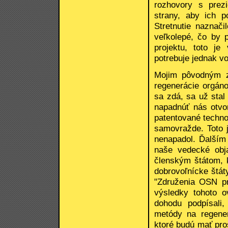
rozhovory s prez
strany, aby ich p
Stretnutie naznač
veľkolepé, čo by 
projektu, toto je
potrebuje jednak v
Mojim pôvodným z
regenerácie orgáno
sa zdá, sa už stal
napadnúť nás otvo
patentované technol
samovražde. Toto 
nenapadol. Ďalším
naše vedecké obj
členským štátom, 
dobrovoľnícke štá
"Združenia OSN pr
výsledky tohoto o
dohodu podpísali
metódy na regener
ktoré budú mať pro