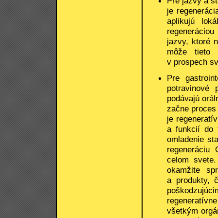
Pre jazvy a s
je regeneráci
aplikujú lo
regeneráciou
jazvy, ktoré 
môže tieto 
v prospech sv
Pre gastroin
potravinové 
podávajú oráln
začne proces
je regeneratí
a funkcií do 
omladenie sta
regeneráciu 
celom svete.
okamžite spr
a produkty, 
poškodzujúc
regeneratív
všetkým orgá