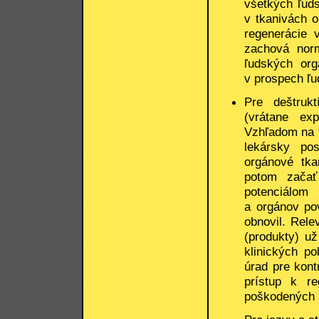
všetkých ľud
v tkanivách 
regenerácie 
zachová norm
ľudských org
v prospech ľud
Pre deštruk
(vrátane ex
Vzhľadom na t
lekársky po
orgánové tk
potom začať
potenciálom 
a orgánov po
obnovil. Rele
(produkty) už
klinických p
úrad pre kont
prístup k re
poškodených a