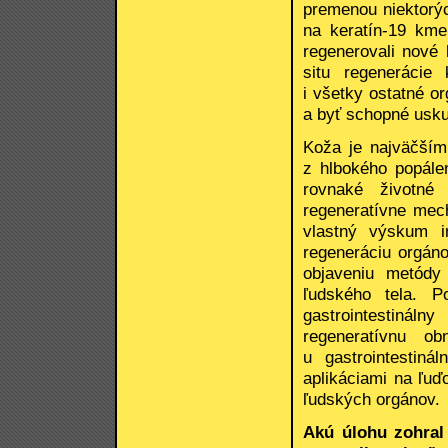
premenou niektorý
na keratín-19 kme
regenerovali nové
situ regenerácie
i všetky ostatné o
a byť schopné usku
Koža je najväčším
z hlbokého popálen
rovnaké životné 
regeneratívne mec
vlastný výskum i
regeneráciu orgáno
objaveniu metódy
ľudského tela. P
gastrointestinál
regeneratívnu o
u gastrointestiná
aplikáciami na ľuď
ľudských orgánov.
Akú úlohu zohral