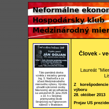
Človek - ve
Laureát "Mie
Táto pamätná doska
Li
vznikla z iniciatívy genmjr.
Ing. S. Naďoviča a za
účasti Medzinárodného
Z korešpodencie
mierového výboru. Výrobu
uhradili súkromné osoby.
výboru
Slávnostný akt jej odhalenia
sa uskutočnil 26. júna 2026
28. október 2013
o 10. h v Strednej
priemyselnej škole
Strojníckej na Fajnorovom
Prejav US prezide
nábreží v Bratislave.