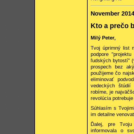
November 201
Kto a prečo 
Milý Peter,
Tvoj úprimný list 
podpore "projektu
ľudských bytostí" 
prospech bez aký
použijeme čo najs
eliminovať podvo
vedeckých štúdií
robíme, je najväčš
revolúcia potrebuje
Súhlasím s Tvojim
im detailne venova
Ďalej, pre Tvoj
informovala o sv