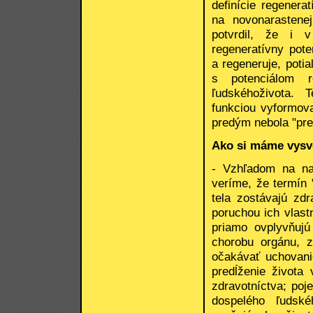
definície regenera
na novonarastene
potvrdil, že i 
regeneratívny pote
a regeneruje, poti
s potenciálom r
ľudskéhoživota. 
funkciou vyformova
predým nebola "pre
Ako si máme vysve
- Vzhľadom na na
veríme, že termín
tela zostávajú zd
poruchou ich vlast
priamo ovplyvňujú
chorobu orgánu, z
očakávať uchovanie
predĺženie života
zdravotníctva; poj
dospelého ľudské