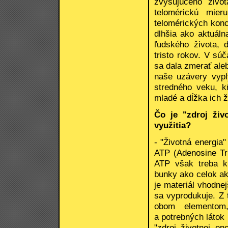
zvyšujúceho živo
telomérickú mier
telomérických kon
dlhšia ako aktuáln
ľudského života, 
tristo rokov. V sú
sa dala zmerať ale
naše uzávery vyp
stredného veku, k
mladé a dĺžka ich ž
Čo je "zdroj živ
využitia?
- "Životná energia
ATP (Adenosine Tr
ATP však treba kl
bunky ako celok ak
je materiál vhodne
sa vyprodukuje. Z
obom elementom,
a potrebných látok 
"zdroj životnej en