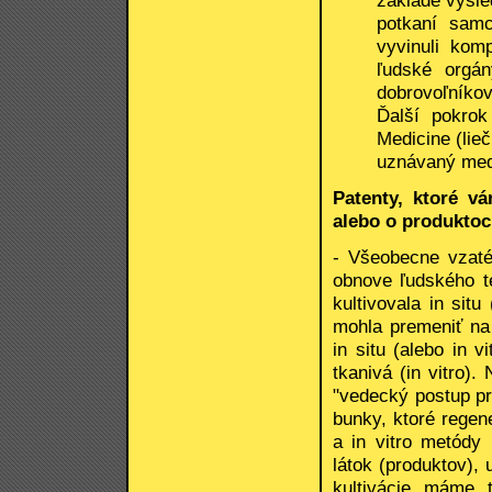
potkaní samc
vyvinuli kom
ľudské orgán
dobrovoľníkov
Ďalší pokrok
Medicine (lieč
uznávaný medz
Patenty, ktoré v
alebo o produkto
- Všeobecne vzaté
obnove ľudského t
kultivovala in sit
mohla premeniť na 
in situ (alebo in 
tkanivá (in vitro)
"vedecký postup p
bunky, ktoré regene
a in vitro metódy 
látok (produktov),
kultivácie máme t