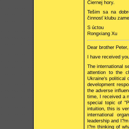
Čiernej hory.
Tešim sa na dobr
činnosť klubu zame
S úctou
Rongxiang Xu
Dear brother Peter,
I have received you
The international s
attention to the
Ukraine's political
development respon
the adverse influen
time, I received a
special topic of "
intuition, this is v
international org
leadership and I?m
I?m thinking of wh