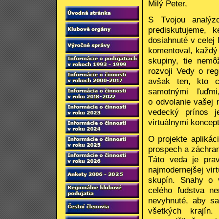
Milý Peter,
S Tvojou analýzo
prediskutujeme, 
dosiahnuté v celej ľ
komentoval, každý 
skupiny, tie nemô
rozvoji Vedy o re
avšak ten, kto c
samotnými ľuďm
o odvolanie vašej 
vedecký prínos j
virtuálnymi koncept
O projekte apliká
prospech a záchran
Táto veda je prav
najmodernejšej vi
skupín. Snahy o v
celého ľudstva n
nevyhnuté, aby sa
všetkých krajín.