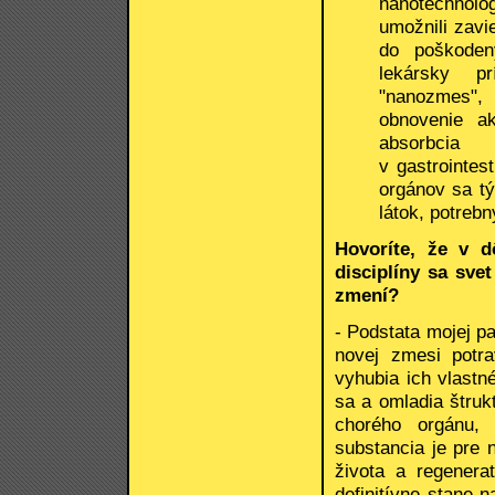
nanotechnoló
umožnili zavi
do poškoden
lekársky pr
"nanozmes",
obnovenie a
absorbcia 
v gastrointes
orgánov sa t
látok, potrebn
Hovoríte, že v d
disciplíny sa sv
zmení?
- Podstata mojej p
novej zmesi potr
vyhubia ich vlastné
sa a omladia štruk
chorého orgánu, 
substancia je pre
života a regenera
definitívne stane 