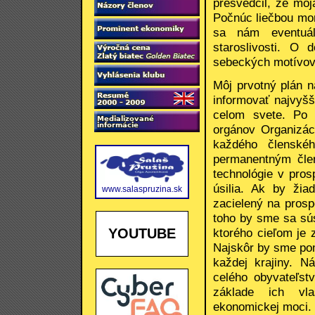
presvedčil, že moj
Počnúc liečbou mom
sa nám eventuál
staroslivosti. O
sebeckých motívov
Môj prvotný plán n
informovať najvyšš
celom svete. Po 
orgánov Organizác
každého členské
permanentným čle
technológie v pros
úsilia. Ak by žia
www.salaspruzina.sk
zacielený na pros
toho by sme sa sús
ktorého cieľom je z
YOUTUBE
Najskôr by sme pom
každej krajiny. N
celého obyvateľst
základe ich vla
ekonomickej moci.