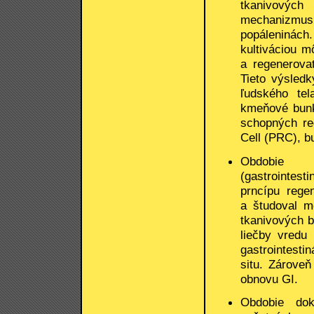
tkanivových
mechanizmus 
popáleninác
kultiváciou m
a regenerova
Tieto výsledk
ľudského tel
kmeňové bunk
schopných re
Cell (PRC), b
Obdobie k
(gastrointes
prncípu rege
a študoval m
tkanivových bu
liečby vredu
gastrointesti
situ. Zároveň
obnovu GI.
Obdobie dok