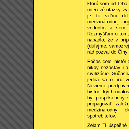
ktorú som od Teba 
mierové otázky vych
je to veľmi dol
medzinárodnej or
vedením a som h
Rozmyšľam o tom, 
napadlo, že v príp
(dufajme, samozrej
rád pozval do Činy,
Počas celej histórie
nikdy nezastavili 
civilizácie. Súčas
jedna sa o hru ve
Nevieme predpoved
historických udalos
byť prispôsobený z
propagovať zalo
medzinarodný e
spotrebiteľov.
Želam Ti úspešné s