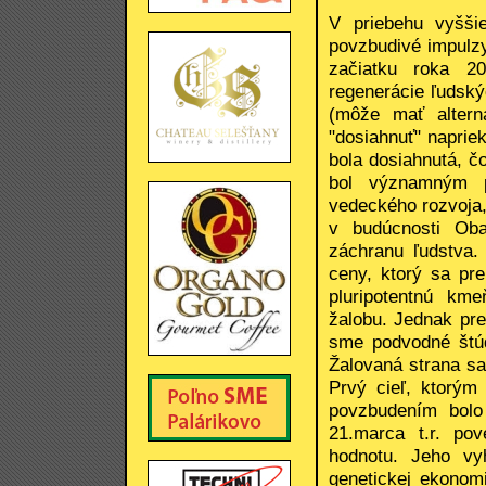
V priebehu vyšši
povzbudivé impulz
začiatku roka 2
regenerácie ľudský
(môže mať alterna
"dosiahnuť" naprie
bola dosiahnutá, č
bol významným p
vedeckého rozvoja,
v budúcnosti Oba
záchranu ľudstva. 
ceny, ktorý sa pr
pluripotentnú km
žalobu. Jednak pre
sme podvodné štúd
Žalovaná strana sa
Prvý cieľ, ktorým
povzbudením bolo 
21.marca t.r. pov
hodnotu. Jeho vyh
genetickej ekonom