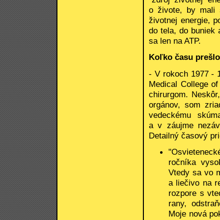
o živote, by mali
životnej energie, 
do tela, do buniek
sa len na ATP.
Koľko času prešlo
- V rokoch 1977 -
Medical College of
chirurgom. Neskôr
orgánov, som zri
vedeckému skúman
a v záujme nezávi
Detailný časový pr
"Osvieteneck
ročníka vyso
Vtedy sa vo m
a liečivo na 
rozpore s vt
rany, odstra
Moje nová po