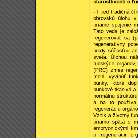
starostlivosti o ľ
- I keď tradičná č
obrovskú úlohu v 
priame spojenie m
Táto veda je zalo
regenerovať sa (p
regeneratívny pot
nikdy súčasťou an
sveta. Úlohou ná
ľudských orgánov,
(PRC) zmes regene
mohli vyvinúť fun
bunky, ktoré dop
bunkové tkanivá a
normálnu štruktúru
a na to používa 
regeneráciu orgáno
Vznik a životný fu
priamo spätá s me
embryonickými kme
o regenerácii or