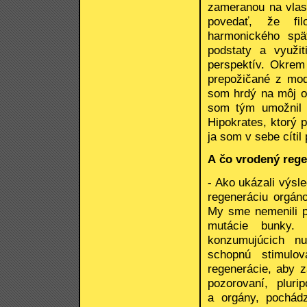
zameranou na vlas
povedať, že fil
harmonického spä
podstaty a využit
perspektív. Okrem
prepožičané z mode
som hrdý na môj ob
som tým umožnil ľ
Hipokrates, ktorý 
ja som v sebe cítil
A
čo vrodený rege
- Ako ukázali výs
regeneráciu orgáno
My sme nemenili p
mutácie bunky.
konzumujúcich nu
schopnú stimulo
regenerácie, aby z
pozorovaní, pluri
a orgány, pochádz