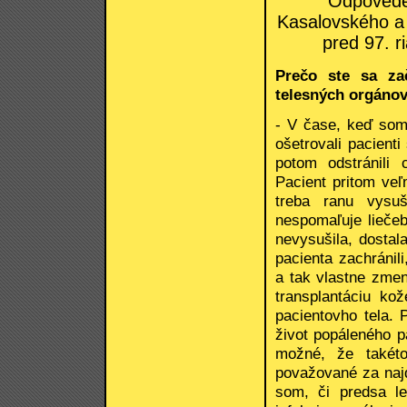
Odpovede 
Kasalovského a 
pred 97. 
Prečo ste sa za
telesných orgáno
- V čase, keď som
ošetrovali pacient
potom odstránili 
Pacient pritom veľ
treba ranu vysuš
nespomaľuje lieče
nevysušila, dostal
pacienta zachránil
a tak vlastne zmen
transplantáciu ko
pacientovho tela. 
život popáleného p
možné, že takéto
považované za najd
som, či predsa le