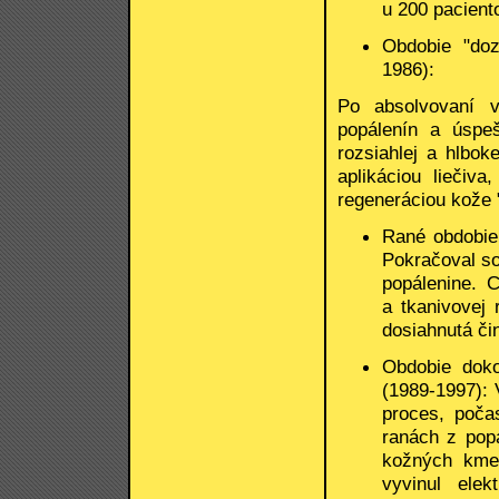
u 200 pacient
Obdobie "doz
1986):
Po absolvovaní v
popálenín a úspeš
rozsiahlej a hlbok
aplikáciou liečiv
regeneráciou kože 
Rané obdobie
Pokračoval s
popálenine. 
a tkanivovej 
dosiahnutá či
Obdobie dok
(1989-1997):
proces, poča
ranách z pop
kožných kme
vyvinul elek