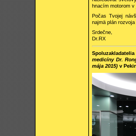
hnacím motorom v je
Počas Tvojej návš
najmä plán rozvoja
Srdečne,
Dr.RX
Spoluzakladate
medicíny Dr. Ron
mája 2015)
v Peki