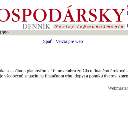
1999
Spať
-
Verzia pre web
nka so spätnou platnosťou k 10. novembru znížila refinančnú úrokovú
e všeobecnú situáciu na finančnom trhu, dopyt a ponuku úverov, zmeny
Webmaste