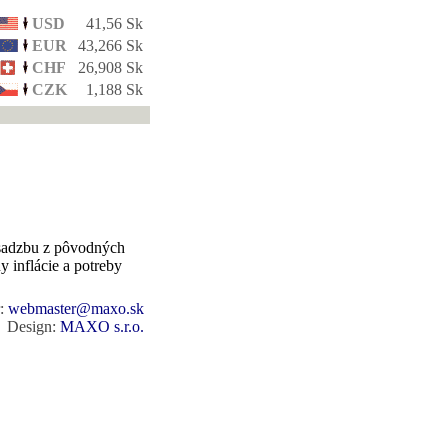
USD
41,56 Sk
EUR
43,266 Sk
CHF
26,908 Sk
CZK
1,188 Sk
 sadzbu z pôvodných
 inflácie a potreby
r:
webmaster@maxo.sk
Design:
MAXO s.r.o.