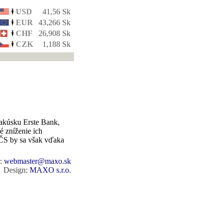
USD
41,56 Sk
EUR
43,266 Sk
CHF
26,908 Sk
CZK
1,188 Sk
rakúsku Erste Bank,
 zníženie ich
 ČS by sa však vďaka
r:
webmaster@maxo.sk
Design:
MAXO s.r.o.