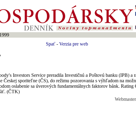
1999
Spať
-
Verzia pre web
?
dy's Investors Service preradila Investičnú a Poštovú banku (IPB) a 
ie Českej sporiteľne (ČS), do režimu pozorovania s výhľadom na možné
ôvodom oslabenie sa úverových fundamentálnych faktorov bánk. Rating
šiť. (ČTK)
Webmaste