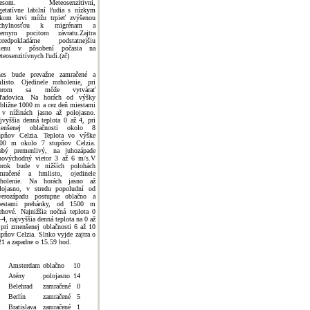
tresom. Meteosenzitívni,
getatívne labilní ľudia s nízkym
akom krvi môžu trpieť zvýšenou
áchylnosťou k migrénam a
ernym pocitom závratu.Zajtra
predpokladáme podstatnejšiu
menu v pôsobení počasia na
teosenzitívnych ľudí.(zč)
es bude prevažne zamračené a
listo. Ojedinele mrholenie, pri
torom sa môže vytvárať
ľadovica. Na horách od výšky
ibližne 1000 m a cez deň miestami
 v nížinách jasno až polojasno.
jvyššia denná teplota 0 až 4, pri
enšenej oblačnosti okolo 8
upňov Celzia. Teplota vo výške
00 m okolo 7 stupňov Celzia.
abý premenlivý, na juhozápade
hovýchodný vietor 3 až 6 m/s.V
orok bude v nižších polohách
mračené a hmlisto, ojedinele
holenie. Na horách jasno až
lojasno, v stredu popoludní od
verozápadu postupne oblačno a
estami prehánky, od 1500 m
ehové. Najnižšia nočná teplota 0
 -4, najvyššia denná teplota na 0 až
 pri zmenšenej oblačnosti 6 až 10
upňov Celzia. Slnko vyjde zajtra o
21 a zapadne o 15.59 hod.
Amsterdam
oblačno
10
Atény
polojasno
14
Belehrad
zamračené
0
Berlín
zamračené
5
Bratislava
zamračené
1