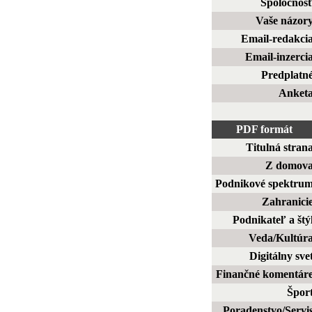
Spoločnos
Vaše názor
Email-redakci
Email-inzerci
Predplatn
Anket
PDF formát
Titulná stran
Z domov
Podnikové spektru
Zahranici
Podnikateľ a štý
Veda/Kultúr
Digitálny sve
Finančné komentár
Špor
Poradenstvo/Servi