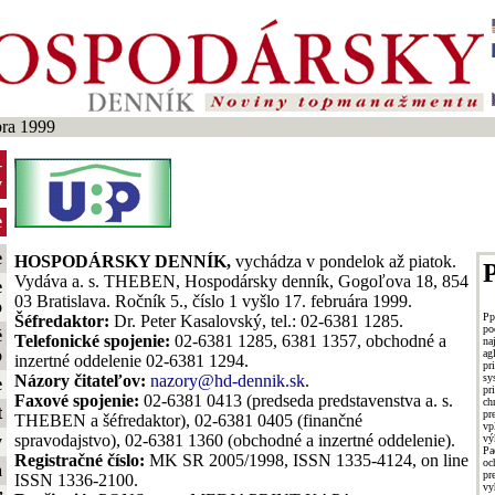
ra 1999
-
y
e
e
HOSPODÁRSKY DENNÍK,
vychádza v pondelok až piatok.
P
Vydáva a. s. THEBEN, Hospodársky denník, Gogoľova 18, 854
e
03 Bratislava. Ročník 5., číslo 1 vyšlo 17. februára 1999.
o
Pp
Šéfredaktor:
Dr. Peter Kasalovský, tel.: 02-6381 1285.
po
é
Telefonické spojenie:
02-6381 1285, 6381 1357, obchodné a
n
o
ag
inzertné oddelenie 02-6381 1294.
pr
s
Názory čitateľov:
nazory@hd-dennik.sk
.
e
pr
Faxové spojenie:
02-6381 0413 (predseda predstavenstva a. s.
ch
t
pr
THEBEN a šéfredaktor), 02-6381 0405 (finančné
vp
spravodajstvo), 02-6381 1360 (obchodné a inzertné oddelenie).
vý
y
Pa
Registračné číslo:
MK SR 2005/1998, ISSN 1335-4124, on line
o
a
pr
ISSN 1336-2100.
vy