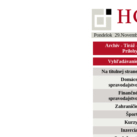
Pondelok 29.Novemb
Archív
-
Tiráž
Príloh
Vyhľadávani
Na titulnej stran
Domác
spravodajstv
Finančn
spravodajstv
Zahraniči
Špor
Kurz
Inzerci