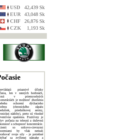
USD
42,439 Sk
EUR
43,048 Sk
CHF
26,876 Sk
CZK
1,193 Sk
očasie
revládajú priaznivé účinky
časia, len v ranných hodinách,
ajmä v priemyselných
lomeráciách je možnosť zhoršenia
iebehu ochorení dýchacieho
ystému (chronického zápalu
iedušiek, prieduškovej astmy,
ronickej nádchy), preto sú vhodné
eventívne opatrenia. Pozitívny je
lyv počasia na telesnú a duševnú
konnosť a schopnosť koncentrácie.
cienti so srdcovo-cievnymi
choreniami by však nemali
eceňovať svoje sily - je potrebné
hýbať sa zvýšenej námahe a