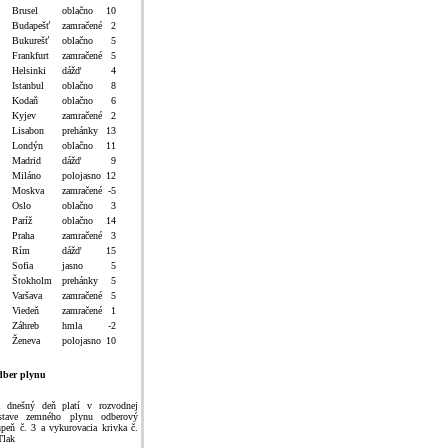
Brusel
oblačno
10
Budapešť
zamračené
2
Bukurešť
oblačno
5
Frankfurt
zamračené
5
Helsinki
dážď
4
Istanbul
oblačno
8
Kodaň
oblačno
6
Kyjev
zamračené
2
Lisabon
prehánky
13
Londýn
oblačno
11
Madrid
dážď
9
Miláno
polojasno
12
Moskva
zamračené
-5
Oslo
oblačno
3
Paríž
oblačno
14
Praha
zamračené
3
Rím
dážď
15
Sofia
jasno
5
Štokholm
prehánky
5
Varšava
zamračené
5
Viedeň
zamračené
1
Záhreb
hmla
-2
Ženeva
polojasno
10
ber plynu
 dnešný deň platí v rozvodnej
stave zemného plynu odberový
upeň č. 3 a vykurovacia krivka č.
Tlak