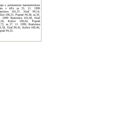
aje o priemernom barometrickom
laku v kPa za 25. 11. 1999
atislava 101,37, Sliač 99,14,
šice 100,21, Poprad 94,38, za 26.
. 1999: Bratislava 101,66, Sliač
,58, Košice 100,64, Poprad
,72, za 27. 11. 1999: Bratislava
1,58, Sliač 99,45, Košice 100,46,
prad 94,53..