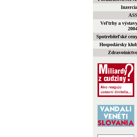
Inzerci
AS
Veľtrhy a výstav
200
Spotrebiteľské cen
Hospodársky klu
Zdravotníctv