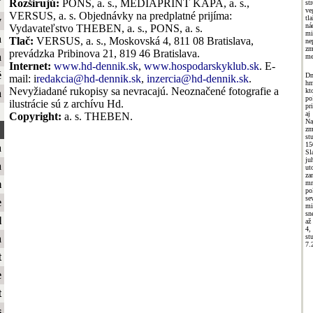
ť
Rozširujú:
PONS, a. s., MEDIAPRINT KAPA, a. s.,
s
ve
VERSUS, a. s. Objednávky na predplatné prijíma:
tl
y
n
Vydavateľstvo THEBEN, a. s., PONS, a. s.
mi
a
Tlač:
VERSUS, a. s., Moskovská 4, 811 08 Bratislava,
ne
z
prevádzka Pribinova 21, 819 46 Bratislava.
a
me
Internet:
www.hd-dennik.sk
,
www.hospodarskyklub.sk
. E-
é
Dn
mail: i
redakcia@hd-dennik.sk
,
inzercia@hd-dennik.sk
.
hm
Nevyžiadané rukopisy sa nevracajú. Neoznačené fotografie a
k
a
po
ilustrácie sú z archívu Hd.
pr
aj
Copyright:
a. s. THEBEN.
Na
zm
st
15
a
Sl
ju
a
ut
za
m
mr
po
se
e
mi
sn
l
až
4,
st
a
7.
t
e
t
s