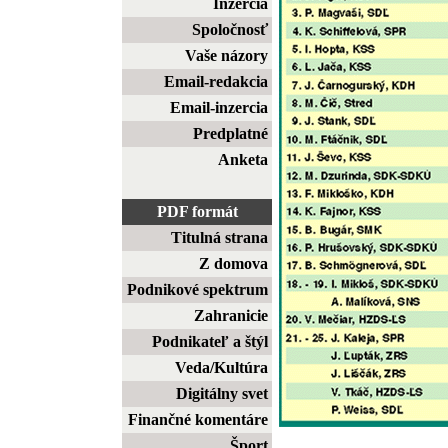
Inzercia
Spoločnosť
Vaše názory
Email-redakcia
Email-inzercia
Predplatné
Anketa
PDF formát
Titulná strana
Z domova
Podnikové spektrum
Zahranicie
Podnikateľ a štýl
Veda/Kultúra
Digitálny svet
Finančné komentáre
Šport