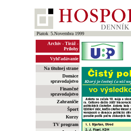
Piatok 5.Novembra 1999
Archív
-
Tiráž
-
Prílohy
Vyhľadávanie
Na titulnej strane
Domáce
spravodajstvo
Finančné
spravodajstvo
Zahraničie
Šport
Kurzy
TV program