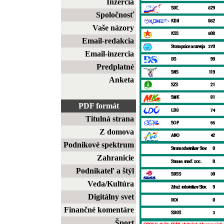
Inzercia
Spoločnosť
Vaše názory
Email-redakcia
Email-inzercia
Predplatné
Anketa
PDF formát
Titulná strana
Z domova
Podnikové spektrum
Zahranicie
Podnikateľ a štýl
Veda/Kultúra
Digitálny svet
Finančné komentáre
Šport