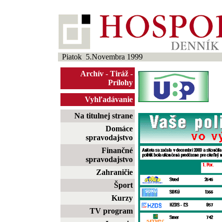
Piatok 5.Novembra 1999
Archív
-
Tiráž
-
Prílohy
Vyhľadávanie
Na titulnej strane
Domáce
spravodajstvo
Finančné
spravodajstvo
Zahraničie
Šport
Kurzy
TV program