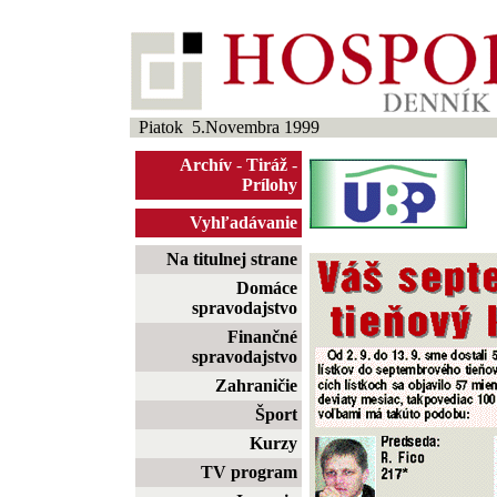
Piatok 5.Novembra 1999
Archív
-
Tiráž
-
Prílohy
Vyhľadávanie
Na titulnej strane
Domáce
spravodajstvo
Finančné
spravodajstvo
Zahraničie
Šport
Kurzy
TV program