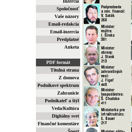
Inzercia
Spoločnosť
Vaše názory
Email-redakcia
Email-inzercia
Predplatné
Anketa
PDF formát
Titulná strana
Z domova
Podnikové spektrum
Zahranicie
Podnikateľ a štýl
Veda/Kultúra
Digitálny svet
Finančné komentáre
Šport