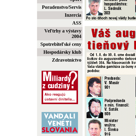
Poradenstvo/Servis
Inzercia
ASS
Veľtrhy a výstavy
2004
Spotrebiteľské ceny
Hospodársky klub
Zdravotníctvo