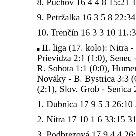
8. Púchov 16 4 4 8 15:21 
9. Petržalka 16 3 5 8 22:34
10. Trenčín 16 3 3 10 11.:
II. liga (17. kolo): Nitra 
Prievidza 2:1 (1:0), Senec 
R. Sobota 1:1 (0:0), Hume
Nováky - B. Bystrica 3:3 (
(2:1), Slov. Grob - Senica 
1. Dubnica 17 9 5 3 26:10
2. Nitra 17 10 1 6 33:15 3
3. Podbrezová 17 9 4 4 26