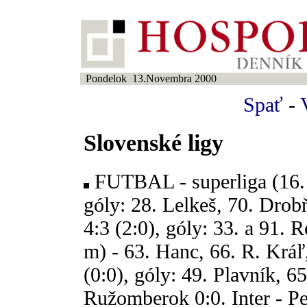
Pondelok 13.Novembra 2000
Spať
-
Slovenské ligy
FUTBAL - superliga (16. k
góly: 28. Lelkeš, 70. Drob
4:3 (2:0), góly: 33. a 91. 
m) - 63. Hanc, 66. R. Kráľ,
(0:0), góly: 49. Plavník, 6
Ružomberok 0:0. Inter - Pet