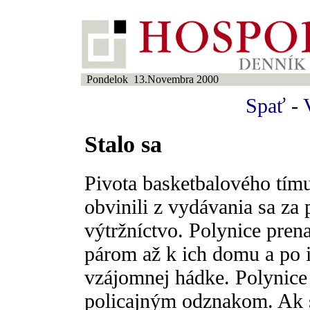
Pondelok 13.Novembra 2000
Spať
-
Stalo sa
Pivota basketbalového tím
obvinili z vydávania sa za p
výtržníctvo. Polynice pre
párom až k ich domu a po i
vzájomnej hádke. Polynice 
policajným odznakom. Ak 