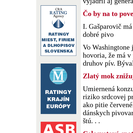
vyjadril aj generá
Čo by na to pov
I. Gašparovič má
dobré pivo
Vo Washingtone j
hovoria, že má v
druhov pív. Býval
Zlatý mok znižuj
Umiernená konzu
riziko srdcovej p
ako pitie červené
dánskych pivovar
štú. . .