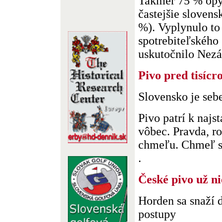
Takmer 75 % opý
častejšie slovens
%). Vyplynulo to
spotrebiteľského 
uskutočnilo Nezávi
Pivo pred tisícr
Slovensko je seb
Pivo patrí k naj
vôbec. Pravda, ro
chmeľu. Chmeľ s
.
České pivo už nie
Horden sa snaží 
postupy