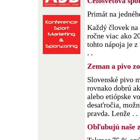
Celosvetová spot
Primát na jednéh
Každý človek na 
ročne viac ako 20
tohto nápoja je z
. .
Zeman a pivo z
Slovenské pivo m
rovnako dobrú ak
alebo etiópske v
desaťročia, možno
pravda. Lenže . . 
Obľubujú naše 