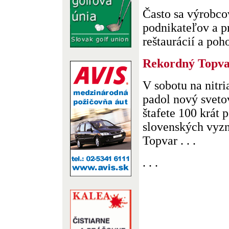
Často sa výrobcov
podnikateľov a 
reštaurácií a poho
Rekordný Topv
V sobotu na nit
padol nový svetov
štafete 100 krát 
slovenských vyz
Topvar . . .
. . .