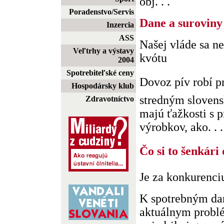
obj. . .
Poradenstvo/Servis
Dane a suroviny
Inzercia
ASS
Našej vláde sa n
Veľtrhy a výstavy
kvótu
2004
Spotrebiteľské ceny
Dovoz pív robí 
Hospodársky klub
stredným sloven
Zdravotníctvo
majú ťažkosti s 
výrobkov, ako. . .
Čo si to šenkári
Je za konkurenciu
K spotrebným da
aktuálnym probl