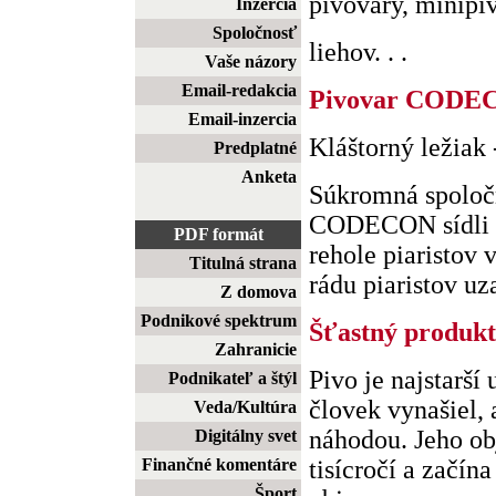
pivovary, minipi
Inzercia
Spoločnosť
liehov. . .
Vaše názory
Email-redakcia
Pivovar CODE
Email-inzercia
Kláštorný ležiak
Predplatné
Anketa
Súkromná spoločn
CODECON sídli v 
PDF formát
rehole piaristov
Titulná strana
rádu piaristov uza
Z domova
Podnikové spektrum
Šťastný produk
Zahranicie
Pivo je najstarší
Podnikateľ a štýl
človek vynašiel,
Veda/Kultúra
náhodou. Jeho obj
Digitálny svet
Finančné komentáre
tisícročí a začín
Šport