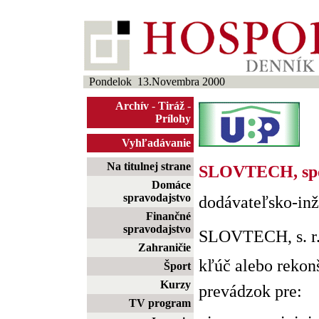
Pondelok 13.Novembra 2000
Archív
-
Tiráž
-
Prílohy
Vyhľadávanie
Na titulnej strane
SLOVTECH, spol.
Domáce
spravodajstvo
dodávateľsko-inž
Finančné
spravodajstvo
SLOVTECH, s. r. 
Zahraničie
kľúč alebo rekon
Šport
Kurzy
prevádzok pre:
TV program