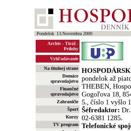
Pondelok 13.Novembra 2000
Archív
-
Tiráž
-
Prílohy
Vyhľadávanie
Na titulnej strane
HOSPODÁRSKY
Domáce
pondelok až piato
spravodajstvo
THEBEN, Hospod
Finančné
Gogoľova 18, 854
spravodajstvo
5., číslo 1 vyšlo 
Zahraničie
Šéfredaktor:
Dr.
Šport
02-6381 1285.
Kurzy
TV program
Telefonické spoj