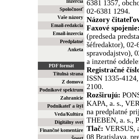
Inzercia
6381 1357, obcho
Spoločnosť
02-6381 1294.
Vaše názory
Názory čitateľo
Email-redakcia
Faxové spojenie
Email-inzercia
(predseda predst
Predplatné
šéfredaktor), 02
Anketa
spravodajstvo), 
a inzertné oddele
PDF formát
Registračné čísl
Titulná strana
ISSN 1335-4124, 
Z domova
2100.
Podnikové spektrum
Rozširujú:
PONS,
Zahranicie
KAPA, a. s., VER
Podnikateľ a štýl
na predplatné pr
Veda/Kultúra
THEBEN, a. s., P
Digitálny svet
Tlač:
VERSUS, a.
Finančné komentáre
08 Bratislava, pr
Šport