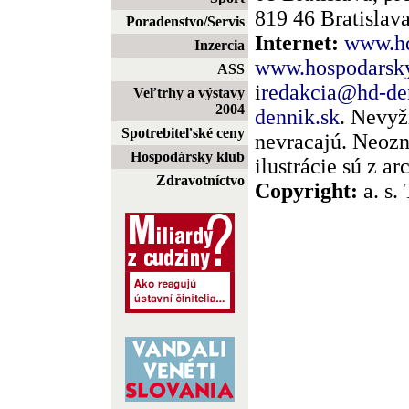
819 46 Bratislava
Poradenstvo/Servis
Internet:
www.hd
Inzercia
www.hospodarsky
ASS
i
redakcia@hd-de
Veľtrhy a výstavy
2004
dennik.sk
. Nevyž
Spotrebiteľské ceny
nevracajú. Neozn
Hospodársky klub
ilustrácie sú z a
Zdravotníctvo
Copyright:
a. s