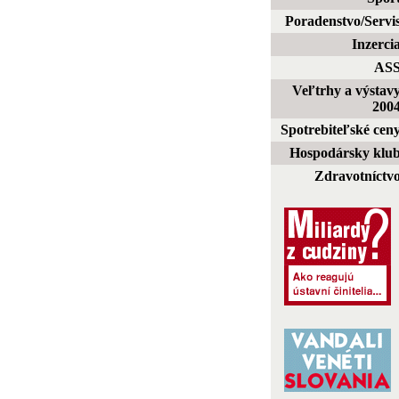
Poradenstvo/Servi
Inzerci
AS
Veľtrhy a výstav
200
Spotrebiteľské cen
Hospodársky klu
Zdravotníctv