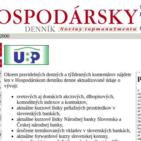
2000
-
y
e
e
Okrem pravidelných denných a týždenných komentárov nájdete
p
len v Hospodárskom denníku denne aktualizované údaje o
e
vývoji:
o
n 
oj
é
svetových aj domácich akciových, dlhopisových,
ve
o
12
komoditných indexov a kontraktov,
na
aktuálne kurzové lístky peňažných prostriedkov v
po
e
až
slovenských bankách,
pr
t
vi
aktuálne kurzové lístky Národnej banky Slovenska a
Hm
Českej národnej banky,
pr
y
k
úročenie termínovaných vkladov v slovenských bankách,
ob
m
až
aktuálne forwardové kurzy slovenskej koruny,
na