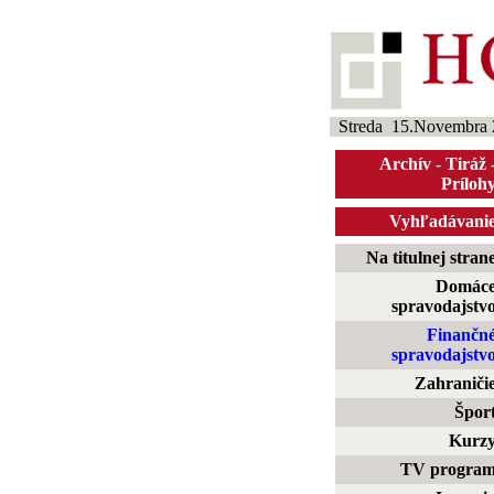
Streda 15.Novembra 
Archív
-
Tiráž
Príloh
Vyhľadávani
Na titulnej stran
Domác
spravodajstv
Finančn
spravodajstv
Zahraniči
Špor
Kurz
TV progra