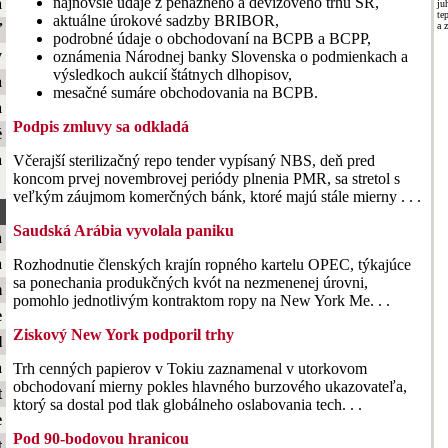
najnovšie údaje z peňažného a devízového trhu SR,
a
ju
te
aktuálne úrokové sadzby BRIBOR,
a 
ť
podrobné údaje o obchodovaní na BCPB a BCPP,
y
oznámenia Národnej banky Slovenska o podmienkach a
výsledkoch aukcií štátnych dlhopisov,
a
mesačné sumáre obchodovania na BCPB.
a
Podpis zmluvy sa odkladá
é
a
Včerajší sterilizačný repo tender vypísaný NBS, deň pred
koncom prvej novembrovej periódy plnenia PMR, sa stretol s
veľkým záujmom komerčných bánk, ktoré majú stále mierny . . .
Saudská Arábia vyvolala paniku
a
a
Rozhodnutie členských krajín ropného kartelu OPEC, týkajúce
sa ponechania produkčných kvót na nezmenenej úrovni,
m
pomohlo jednotlivým kontraktom ropy na New York Me. . .
e
Ziskový New York podporil trhy
l
a
Trh cenných papierov v Tokiu zaznamenal v utorkovom
obchodovaní mierny pokles hlavného burzového ukazovateľa,
t
ktorý sa dostal pod tlak globálneho oslabovania tech. . .
e
Pod 90-bodovou hranicou
t