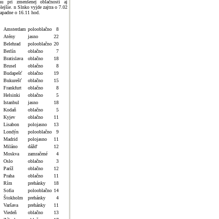
hu pri zmenšenej oblačnosti aj
plejšie. n Slnko vyjde zajtra o 7.02
zapadne o 16.11 hod.
Amsterdam
polooblačno
8
Atény
jasno
22
Belehrad
polooblačno
20
Berlín
oblačno
7
Bratislava
oblačno
18
Brusel
oblačno
8
Budapešť
oblačno
19
Bukurešť
oblačno
15
Frankfurt
oblačno
8
Helsinki
oblačno
5
Istanbul
jasno
18
Kodaň
oblačno
5
Kyjev
oblačno
11
Lisabon
polojasno
13
Londýn
polooblačno
9
Madrid
polojasno
11
Miláno
dážď
12
Moskva
zamračené
4
Oslo
oblačno
3
Paríž
oblačno
12
Praha
oblačno
11
Rím
prehánky
18
Sofia
polooblačno
14
Štokholm
prehánky
4
Varšava
prehánky
11
Viedeň
oblačno
13