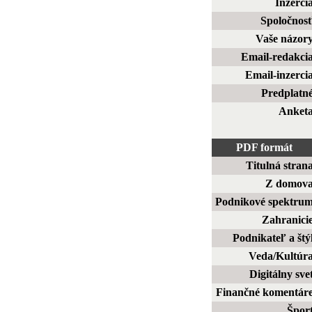
Inzerci
Spoločnos
Vaše názor
Email-redakci
Email-inzerci
Predplatn
Anket
PDF formát
Titulná stran
Z domov
Podnikové spektru
Zahranici
Podnikateľ a štý
Veda/Kultúr
Digitálny sve
Finančné komentár
Špor