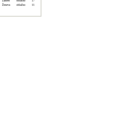
Záhreb
oblačno
17
Ženeva
oblačno
11