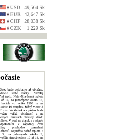
USD
49,564 Sk
EUR
42,647 Sk
CHF
28,038 Sk
CZK
1,229 Sk
očasie
Dnes bude polojasno až oblačno,
edinele slabé zrážky. Naďalej
ľmi teplo. Najvyššia denná teplota
 až 16, na juhozápade okolo 18,
 horách vo výške 1500 m na
ludnie 10 stupňov. Južný vietor 3
 7 m/s. Vo štvrtok a v piatok bude
evažne veľká oblačnosť a na
acerých miestach občasný dážď.
listo. V noci na piatok a v piatok
edpoludním v západnej časti
rajiny prechodne zmenšená
lačnosť. Najnižšia nočná teplota 7
 3, na juhozápade okolo 9,
jvyššia denná teplota 10 až 14, na