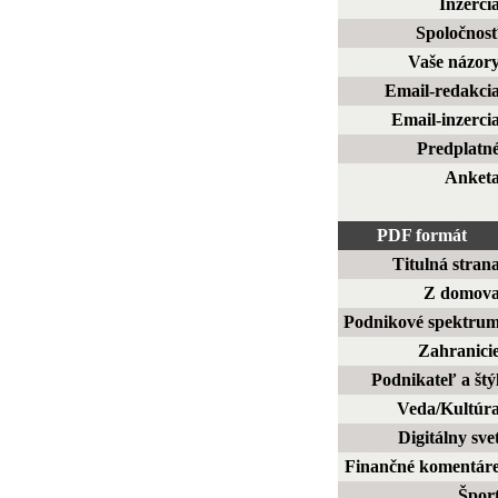
Inzerci
Spoločnos
Vaše názor
Email-redakci
Email-inzerci
Predplatn
Anket
PDF formát
Titulná stran
Z domov
Podnikové spektru
Zahranici
Podnikateľ a štý
Veda/Kultúr
Digitálny sve
Finančné komentár
Špor