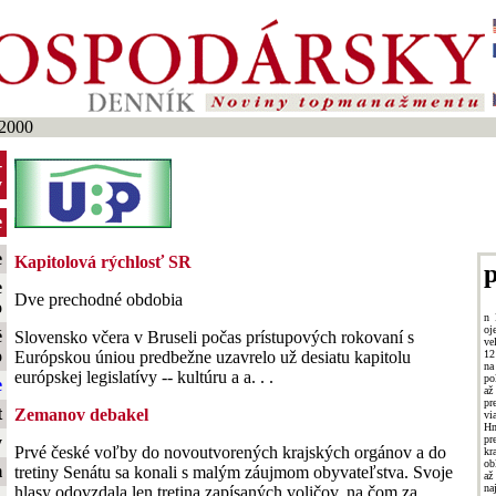
2000
-
y
e
e
Kapitolová rýchlosť SR
p
e
Dve prechodné obdobia
o
n 
oj
é
Slovensko včera v Bruseli počas prístupových rokovaní s
ve
o
12
Európskou úniou predbežne uzavrelo už desiatu kapitolu
na
európskej legislatívy -- kultúru a a. . .
po
e
až
pr
t
Zemanov debakel
vi
Hm
pr
y
Prvé české voľby do novoutvorených krajských orgánov a do
k
ob
m
tretiny Senátu sa konali s malým záujmom obyvateľstva. Svoje
až
na
hlasy odovzdala len tretina zapísaných voličov, na čom za. . .