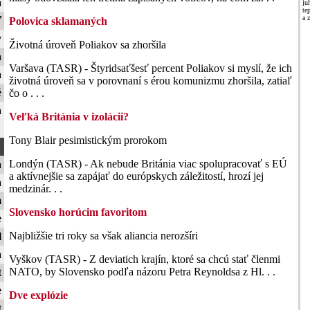
a
ju
te
a 
ť
Polovica sklamaných
y
Životná úroveň Poliakov sa zhoršila
a
Varšava (TASR) - Štyridsaťšesť percent Poliakov si myslí, že ich
a
životná úroveň sa v porovnaní s érou komunizmu zhoršila, zatiaľ
é
čo o . . .
a
Veľká Británia v izolácii?
Tony Blair pesimistickým prorokom
Londýn (TASR) - Ak nebude Británia viac spolupracovať s EÚ
a
a aktívnejšie sa zapájať do európskych záležitostí, hrozí jej
a
medzinár. . .
m
Slovensko horúcim favoritom
e
Najbližšie tri roky sa však aliancia nerozšíri
l
a
Vyškov (TASR) - Z deviatich krajín, ktoré sa chcú stať členmi
NATO, by Slovensko podľa názoru Petra Reynoldsa z Hl. . .
t
e
Dve explózie
t