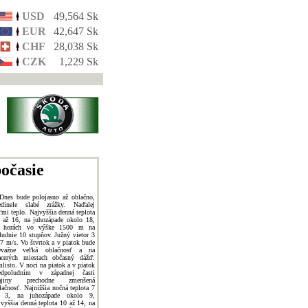
USD
49,564 Sk
EUR
42,647 Sk
CHF
28,038 Sk
CZK
1,229 Sk
očasie
Dnes bude polojasno až oblačno,
edinele slabé zrážky. Naďalej
ľmi teplo. Najvyššia denná teplota
 až 16, na juhozápade okolo 18,
 horách vo výške 1500 m na
ludnie 10 stupňov. Južný vietor 3
 7 m/s. Vo štvrtok a v piatok bude
evažne veľká oblačnosť a na
acerých miestach občasný dážď.
listo. V noci na piatok a v piatok
edpoludním v západnej časti
rajiny prechodne zmenšená
lačnosť. Najnižšia nočná teplota 7
 3, na juhozápade okolo 9,
jvyššia denná teplota 10 až 14, na