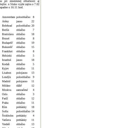
hu pri zmenšenej oblačnosti aj
plejšie. n Slnko vyjde zajtra o 7.02
zapadne o 16.11 hod.
Amsterdam
polooblačno
8
Atény
jasno
22
Belehrad
polooblačno
20
Berlín
oblačno
7
Bratislava
oblačno
18
Brusel
oblačno
8
Budapešť
oblačno
19
Bukurešť
oblačno
15
Frankfurt
oblačno
8
Helsinki
oblačno
5
Istanbul
jasno
18
Kodaň
oblačno
5
Kyjev
oblačno
11
Lisabon
polojasno
13
Londýn
polooblačno
9
Madrid
polojasno
11
Miláno
dážď
12
Moskva
zamračené
4
Oslo
oblačno
3
Paríž
oblačno
12
Praha
oblačno
11
Rím
prehánky
18
Sofia
polooblačno
14
Štokholm
prehánky
4
Varšava
prehánky
11
Viedeň
oblačno
13