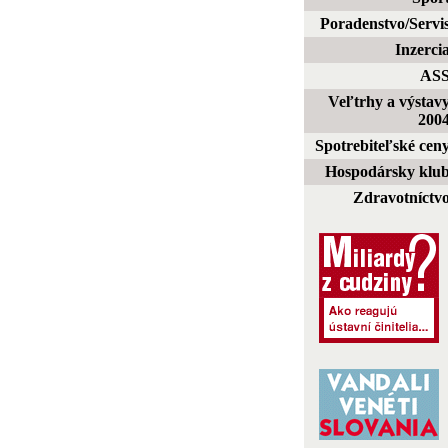
Poradenstvo/Servi
Inzerci
AS
Veľtrhy a výstav
200
Spotrebiteľské cen
Hospodársky klu
Zdravotníctv