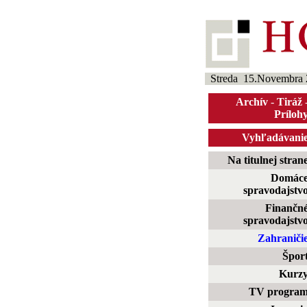
Streda 15.Novembra 
Archív
-
Tiráž
Príloh
Vyhľadávani
Na titulnej stran
Domác
spravodajstv
Finančn
spravodajstv
Zahraniči
Špor
Kurz
TV progra