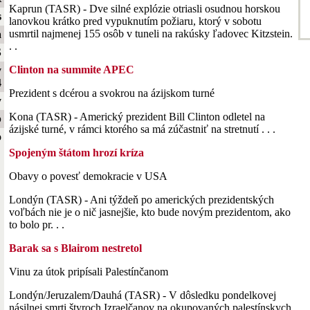
Kaprun (TASR) - Dve silné explózie otriasli osudnou horskou
s
lanovkou krátko pred vypuknutím požiaru, ktorý v sobotu
usmrtil najmenej 155 osôb v tuneli na rakúsky ľadovec Kitzstein.
a
. .
S
Clinton na summite APEC
y
4
Prezident s dcérou a svokrou na ázijskom turné
y
Kona (TASR) - Americký prezident Bill Clinton odletel na
b
ázijské turné, v rámci ktorého sa má zúčastniť na stretnutí . . .
o
Spojeným štátom hrozí kríza
Obavy o povesť demokracie v USA
Londýn (TASR) - Ani týždeň po amerických prezidentských
voľbách nie je o nič jasnejšie, kto bude novým prezidentom, ako
to bolo pr. . .
Barak sa s Blairom nestretol
Vinu za útok pripísali Palestínčanom
Londýn/Jeruzalem/Dauhá (TASR) - V dôsledku pondelkovej
násilnej smrti štyroch Izraelčanov na okupovaných palestínskych