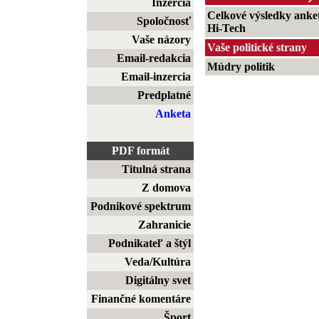
Inzercia
Celkové výsledky anke
Spoločnosť
Hi-Tech
Vaše názory
Vaše politické strany
Email-redakcia
Múdry politik
Email-inzercia
Predplatné
Anketa
PDF formát
Titulná strana
Z domova
Podnikové spektrum
Zahranicie
Podnikateľ a štýl
Veda/Kultúra
Digitálny svet
Finančné komentáre
Šport