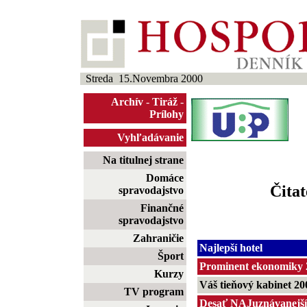
Streda 15.Novembra 2000
Archív
-
Tiráž
-
Prílohy
Vyhľadávanie
Na titulnej strane
Domáce
Čitat
spravodajstvo
Finančné
spravodajstvo
Zahraničie
Najlepší hotel
Šport
Prominent ekonomiky 
Kurzy
Váš tieňový kabinet 20
TV program
Desať NAJuznávanejší