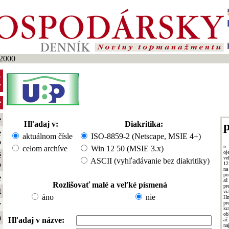
2000
-
y
e
e
Hľadaj v:
Diakritika:
p
e
aktuálnom čísle
ISO-8859-2 (Netscape, MSIE 4+)
o
n 
celom archíve
Win 12 50 (MSIE 3.x)
oj
é
ve
ASCII (vyhľadávanie bez diakritiky)
o
12
na
po
e
až
Rozlišovať malé a veľké písmená
pr
t
vi
áno
nie
Hm
pr
y
k
ob
m
Hľadaj v názve:
až
na