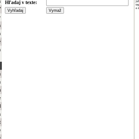
a
ju
Hľadaj v texte:
te
a 
ť
y
a
a
é
a
a
a
m
e
l
a
t
e
t