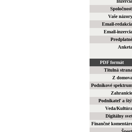
Inzerci
Spoločnos
Vaše názor
Email-redakci
Email-inzerci
Predplatn
Anket
PDF formát
Titulná stran
Z domov
Podnikové spektru
Zahranici
Podnikateľ a štý
Veda/Kultúr
Digitálny sve
Finančné komentár
Špor