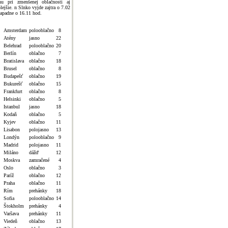
hu pri zmenšenej oblačnosti aj
plejšie. n Slnko vyjde zajtra o 7.02
zapadne o 16.11 hod.
Amsterdam
polooblačno
8
Atény
jasno
22
Belehrad
polooblačno
20
Berlín
oblačno
7
Bratislava
oblačno
18
Brusel
oblačno
8
Budapešť
oblačno
19
Bukurešť
oblačno
15
Frankfurt
oblačno
8
Helsinki
oblačno
5
Istanbul
jasno
18
Kodaň
oblačno
5
Kyjev
oblačno
11
Lisabon
polojasno
13
Londýn
polooblačno
9
Madrid
polojasno
11
Miláno
dážď
12
Moskva
zamračené
4
Oslo
oblačno
3
Paríž
oblačno
12
Praha
oblačno
11
Rím
prehánky
18
Sofia
polooblačno
14
Štokholm
prehánky
4
Varšava
prehánky
11
Viedeň
oblačno
13