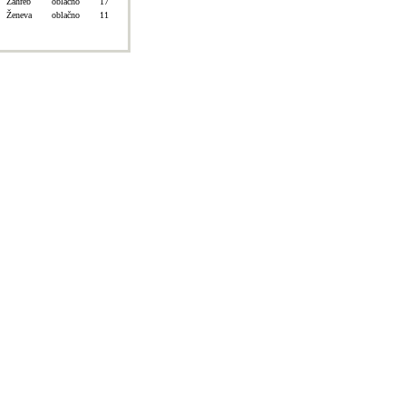
Záhreb
oblačno
17
Ženeva
oblačno
11