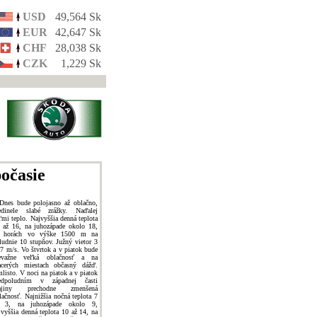
USD
49,564 Sk
EUR
42,647 Sk
CHF
28,038 Sk
CZK
1,229 Sk
očasie
Dnes bude polojasno až oblačno,
edinele slabé zrážky. Naďalej
ľmi teplo. Najvyššia denná teplota
 až 16, na juhozápade okolo 18,
 horách vo výške 1500 m na
ludnie 10 stupňov. Južný vietor 3
 7 m/s. Vo štvrtok a v piatok bude
evažne veľká oblačnosť a na
acerých miestach občasný dážď.
listo. V noci na piatok a v piatok
edpoludním v západnej časti
rajiny prechodne zmenšená
lačnosť. Najnižšia nočná teplota 7
 3, na juhozápade okolo 9,
jvyššia denná teplota 10 až 14, na