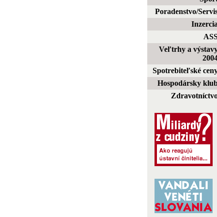
Poradenstvo/Servi
Inzerci
AS
Veľtrhy a výstav
200
Spotrebiteľské cen
Hospodársky klu
Zdravotníctv