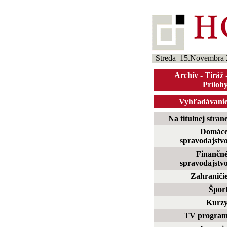
Streda 15.Novembra 
Archív
-
Tiráž
Príloh
Vyhľadávani
Na titulnej stran
Domác
spravodajstv
Finančn
spravodajstv
Zahraniči
Špor
Kurz
TV progra