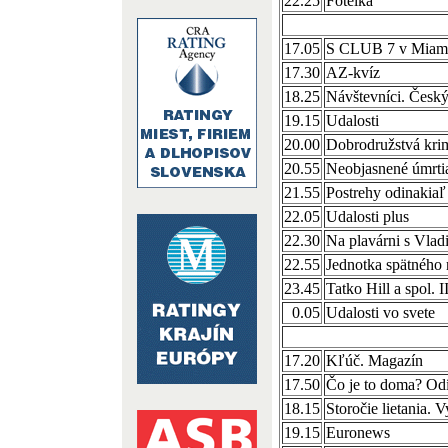
22.25
Fotelka
17.05
S CLUB 7 v Miami I
17.30
AZ-kvíz
18.25
Návštevníci. Český 
19.15
Udalosti
20.00
Dobrodružstvá krimi
20.55
Neobjasnené úmrtia
21.55
Postrehy odinakiaľ
22.05
Udalosti plus
22.30
Na plavárni s Vla
22.55
Jednotka spätného 
23.45
Tatko Hill a spol. 
0.05
Udalosti vo svete
17.20
Kľúč. Magazín
17.50
Čo je to doma? Odí
18.15
Storočie lietania.
19.15
Euronews