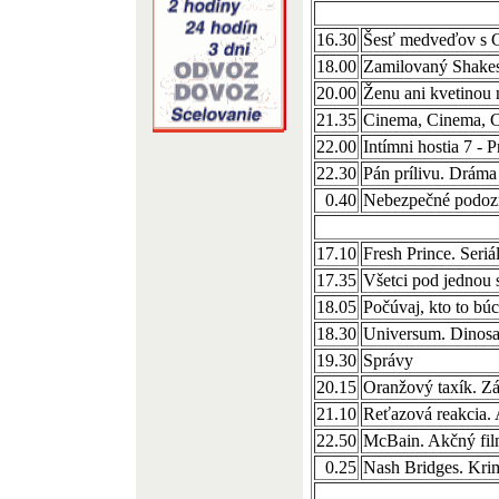
16.30
Šesť medveďov s 
18.00
Zamilovaný Shake
20.00
Ženu ani kvetinou 
21.35
Cinema, Cinema, 
22.00
Intímni hostia 7 - P
22.30
Pán prílivu. Drám
0.40
Nebezpečné podozr
17.10
Fresh Prince. Seri
17.35
Všetci pod jednou 
18.05
Počúvaj, kto to bú
18.30
Universum. Dinosau
19.30
Správy
20.15
Oranžový taxík. Z
21.10
Reťazová reakcia.
22.50
McBain. Akčný fi
0.25
Nash Bridges. Kri