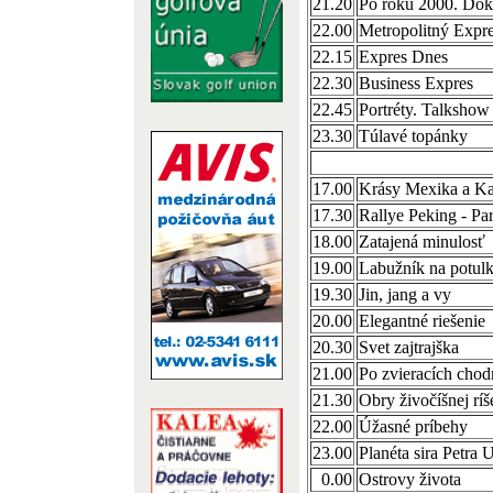
21.20
Po roku 2000. Dok
22.00
Metropolitný Expr
22.15
Expres Dnes
22.30
Business Expres
22.45
Portréty. Talkshow
23.30
Túlavé topánky
17.00
Krásy Mexika a Kar
17.30
Rallye Peking - Par
18.00
Zatajená minulosť
19.00
Labužník na potul
19.30
Jin, jang a vy
20.00
Elegantné riešenie
20.30
Svet zajtrajška
21.00
Po zvieracích cho
21.30
Obry živočíšnej ríš
22.00
Úžasné príbehy
23.00
Planéta sira Petra 
0.00
Ostrovy života