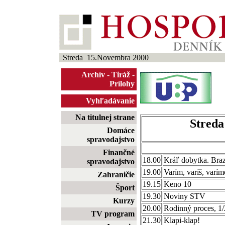
Streda 15.Novembra 2000
Archív
-
Tiráž
-
Prílohy
Vyhľadávanie
Na titulnej strane
Streda
Domáce
spravodajstvo
Finančné
18.00
Kráľ dobytka. Brazí
spravodajstvo
19.00
Varím, varíš, varím
Zahraničie
19.15
Keno 10
Šport
19.30
Noviny STV
Kurzy
20.00
Rodinný proces, 1/
TV program
21.30
Klapi-klap!