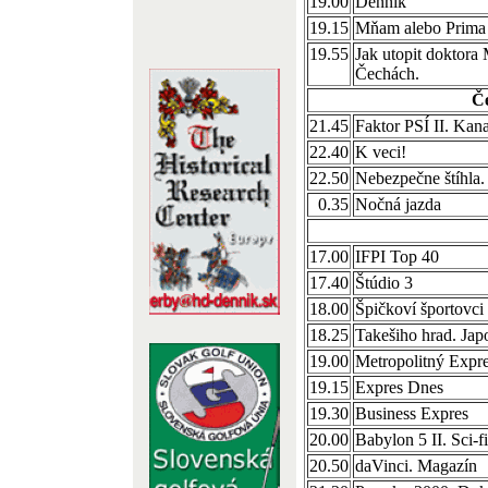
19.00
Denník
19.15
Mňam alebo Prima 
19.55
Jak utopit doktor
Čechách.
Č
21.45
Faktor PSÍ II. Kana
22.40
K veci!
22.50
Nebezpečne štíhla
0.35
Nočná jazda
17.00
IFPI Top 40
17.40
Štúdio 3
18.00
Špičkoví športovci
18.25
Takešiho hrad. Jap
19.00
Metropolitný Expr
19.15
Expres Dnes
19.30
Business Expres
20.00
Babylon 5 II. Sci-f
20.50
daVinci. Magazín