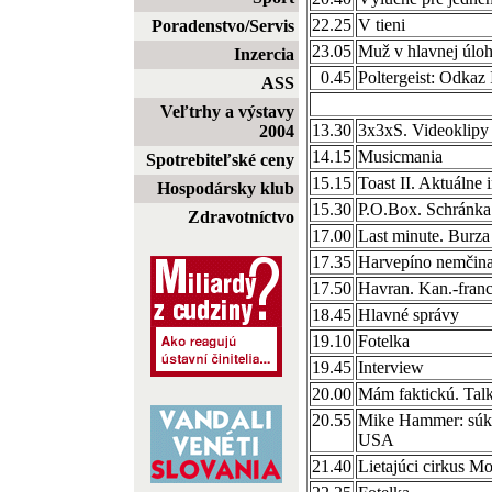
22.25
V tieni
Poradenstvo/Servis
23.05
Muž v hlavnej úloh
Inzercia
0.45
Poltergeist: Odkaz 
ASS
Veľtrhy a výstavy
13.30
3x3xS. Videoklipy
2004
14.15
Musicmania
Spotrebiteľské ceny
15.15
Toast II. Aktuálne 
Hospodársky klub
15.30
P.O.Box. Schránka 
Zdravotníctvo
17.00
Last minute. Burza
17.35
Harvepíno nemčina
17.50
Havran. Kan.-franc.
18.45
Hlavné správy
19.10
Fotelka
19.45
Interview
20.00
Mám faktickú. Tal
20.55
Mike Hammer: súkro
USA
21.40
Lietajúci cirkus M