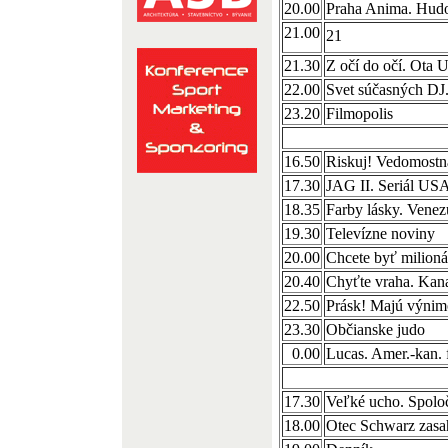
20.00
Praha Anima. Hud
21.00
21
21.30
Z očí do očí. Ota U
22.00
Svet súčasných DJ
23.20
Filmopolis
16.50
Riskuj! Vedomostn
17.30
JAG II. Seriál US
18.35
Farby lásky. Venezu
19.30
Televízne noviny
20.00
Chcete byť milion
20.40
Chyťte vraha. Kan
22.50
Prásk! Majú výnim
23.30
Občianske judo
0.00
Lucas. Amer.-kan. 
17.30
Veľké ucho. Spoloč
18.00
Otec Schwarz zasah