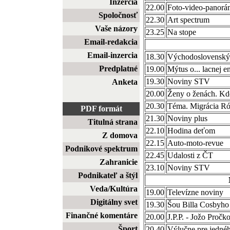
Inzercia
22.00
Foto-video-panorá
Spoločnosť
22.30
Art spectrum
Vaše názory
23.25
Na stope
Email-redakcia
Email-inzercia
18.30
Východoslovenský
Predplatné
19.00
Mýtus o... lacnej en
19.30
Noviny STV
Anketa
20.00
Ženy o ženách. Kd
20.30
Téma. Migrácia R
PDF formát
21.30
Noviny plus
Titulná strana
22.10
Hodina deťom
Z domova
22.15
Auto-moto-revue
Podnikové spektrum
22.45
Udalosti z ČT
Zahranicie
23.10
Noviny STV
Podnikateľ a štýl
Veda/Kultúra
19.00
Televízne noviny
Digitálny svet
19.30
Šou Billa Cosbyho
Finančné komentáre
20.00
J.P.P. - Jožo Proč
Šport
20.40
Výlučne pre jedné