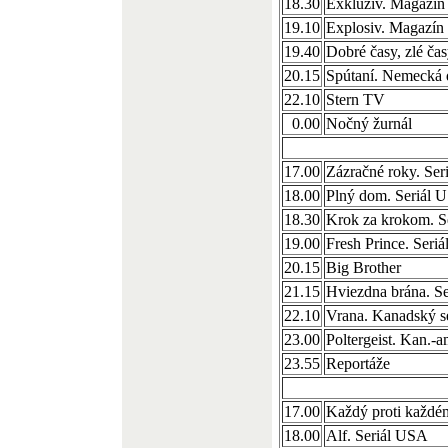
18.30
Exkluzív. Magazín
19.10
Explosiv. Magazín
19.40
Dobré časy, zlé ča
20.15
Spútaní. Nemecká
22.10
Stern TV
0.00
Nočný žurnál
17.00
Zázračné roky. Seri
18.00
Plný dom. Seriál 
18.30
Krok za krokom. S
19.00
Fresh Prince. Seri
20.15
Big Brother
21.15
Hviezdna brána. S
22.10
Vrana. Kanadský se
23.00
Poltergeist. Kan.-am
23.55
Reportáže
17.00
Každý proti každé
18.00
Alf. Seriál USA