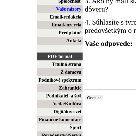
3. Ako by mali š
Spoločnosť
dôveru?
Vaše názory
Email-redakcia
4. Súhlasíte s tv
Email-inzercia
predovšetkým o m
Predplatné
Anketa
Vaše odpovede:
PDF formát
Titulná strana
Z domova
Podnikové spektrum
Zahranicie
Podnikateľ a štýl
Veda/Kultúra
Digitálny svet
Finančné komentáre
Šport
Poradenstvo/Servis