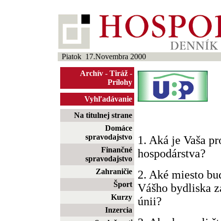
Piatok 17.Novembra 2000
Archív
-
Tiráž
-
Prílohy
Vyhľadávanie
Na titulnej strane
Domáce
spravodajstvo
1. Aká je Vaša p
Finančné
hospodárstva?
spravodajstvo
Zahraničie
2. Aké miesto bu
Šport
Vášho bydliska z
Kurzy
únii?
Inzercia