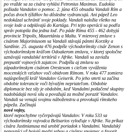
po vražde sa za cisára vyhlási Petronius Maximus. Eudokia
požiada Vandalov o pomoc. 2. júna 455 obsadia Vandali Rím a
počas dvoch týždňov ho dôsledne vydrancujú. Ani pápež Leo
nedokázal uchrániť svoje poklady. Vandali naložia všetko na
svoje lode a odplávajú do Kartága. Pri tejto operácii sa podľa
správ potopila iba jedna loď. Po páde Ríma 455 - 462 dobyjú
provincie Tripolis, Mauretániu a Maltu. V mierovej zmluve s
cisárom Majoriniusom sa Vandali stávajú pánmi Korziky a
Sardínie. 25. augusta 476 podpíše východorímsky cisár Zenon s
východorímskym kráľom Odoakerom zmluvu, v ktorej spoločne
uznávajú vandalské teritóriá v Afrike. Vandali sa zaviažu
prepustiť vojnových zajatcov. Podpíšu aj zmluvu so
západorímskym cisárom Orestesom s cieľom vyváženia
mocenských vzťahov voči obidvom Rímom. V roku 477 zomiera
najúspešnejší kráľ Vandalov Geiserik. Po jeho smrti sa začína
obdobie tolerancie voči bývalým nepriateľom. Obdobie
diplomacie bez sily je obdobím, keď Vandalmi potlačené skupiny
nadobúdajú novú silu a považujú za možné poraziť Vandalov.
Vandali sa venujú svojmu náboženstvu a provokujú rímskeho
pápeža. Začínajú
nové vojny,
ktoré nepochybne vyčerpávajú Vandalov. V roku 533 sa
východorímsky vojvodca Belisarios vyloďuje v Afrike. Na príkaz
cisára Justinianusa má urobiť poriadok s Vandalmi. Vandalský
panovníci už bojujú medzi sebou a cisárov spojenec a favorit