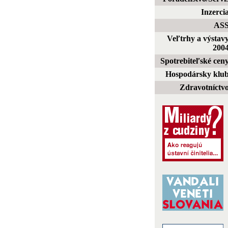
Inzerci
AS
Veľtrhy a výstav
200
Spotrebiteľské cen
Hospodársky klu
Zdravotníctv