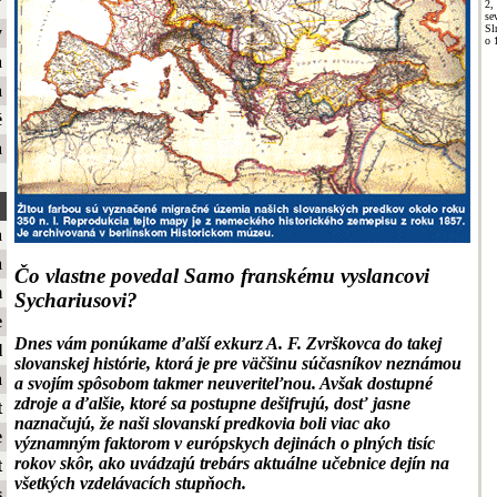
ť
2,
se
Sl
y
o 
a
a
é
a
a
a
Čo vlastne povedal Samo franskému vyslancovi
m
Sychariusovi?
e
Dnes vám ponúkame ďalší exkurz A. F. Zvrškovca do takej
l
slovanskej histórie, ktorá je pre väčšinu súčasníkov neznámou
a
a svojím spôsobom takmer neuveriteľnou. Avšak dostupné
zdroje a ďalšie, ktoré sa postupne dešifrujú, dosť jasne
t
naznačujú, že naši slovanskí predkovia boli viac ako
e
významným faktorom v európskych dejinách o plných tisíc
rokov skôr, ako uvádzajú trebárs aktuálne učebnice dejín na
t
všetkých vzdelávacích stupňoch.
s