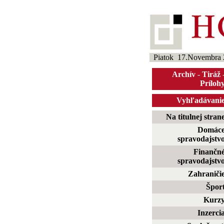
Piatok 17.Novembra 
Archív
-
Tiráž
Príloh
Vyhľadávani
Na titulnej stran
Domác
spravodajstv
Finančn
spravodajstv
Zahraniči
Špor
Kurz
Inzerci