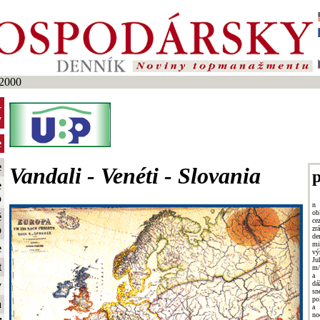
2000
-
y
e
e
Vandali - Venéti - Slovania
p
e
o
n
ob
é
ce
o
zr
de
mi
e
v
Ju
t
m/
a 
dá
y
s
po
a
a 
no