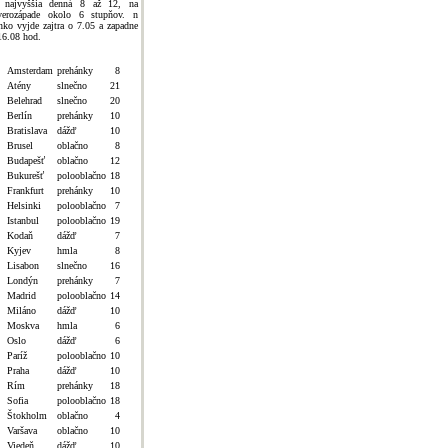
 najvyššia denná 8 až 12, na
verozápade okolo 6 stupňov. n
nko vyjde zajtra o 7.05 a zapadne
16.08 hod.
Amsterdam
prehánky
8
Atény
slnečno
21
Belehrad
slnečno
20
Berlín
prehánky
10
Bratislava
dážď
10
Brusel
oblačno
8
Budapešť
oblačno
12
Bukurešť
polooblačno
18
Frankfurt
prehánky
10
Helsinki
polooblačno
7
Istanbul
polooblačno
19
Kodaň
dážď
7
Kyjev
hmla
8
Lisabon
slnečno
16
Londýn
prehánky
7
Madrid
polooblačno
14
Miláno
dážď
10
Moskva
hmla
6
Oslo
dážď
6
Paríž
polooblačno
10
Praha
dážď
10
Rím
prehánky
18
Sofia
polooblačno
18
Štokholm
oblačno
4
Varšava
oblačno
10
Viedeň
dážď
10