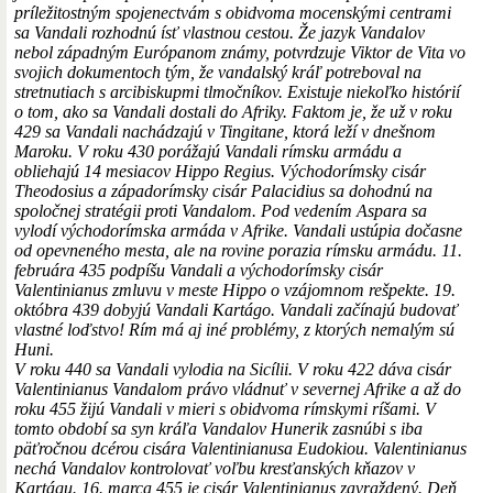
príležitostným spojenectvám s obidvoma mocenskými centrami
sa Vandali rozhodnú ísť vlastnou cestou. Že jazyk Vandalov
nebol západným Európanom známy, potvrdzuje Viktor de Vita vo
svojich dokumentoch tým, že vandalský kráľ potreboval na
stretnutiach s arcibiskupmi tlmočníkov. Existuje niekoľko histórií
o tom, ako sa Vandali dostali do Afriky. Faktom je, že už v roku
429 sa Vandali nachádzajú v Tingitane, ktorá leží v dnešnom
Maroku. V roku 430 porážajú Vandali rímsku armádu a
obliehajú 14 mesiacov Hippo Regius. Východorímsky cisár
Theodosius a západorímsky cisár Palacidius sa dohodnú na
spoločnej stratégii proti Vandalom. Pod vedením Aspara sa
vylodí východorímska armáda v Afrike. Vandali ustúpia dočasne
od opevneného mesta, ale na rovine porazia rímsku armádu. 11.
februára 435 podpíšu Vandali a východorímsky cisár
Valentinianus zmluvu v meste Hippo o vzájomnom rešpekte. 19.
októbra 439 dobyjú Vandali Kartágo. Vandali začínajú budovať
vlastné loďstvo! Rím má aj iné problémy, z ktorých nemalým sú
Huni.
V roku 440 sa Vandali vylodia na Sicílii. V roku 422 dáva cisár
Valentinianus Vandalom právo vládnuť v severnej Afrike a až do
roku 455 žijú Vandali v mieri s obidvoma rímskymi ríšami. V
tomto období sa syn kráľa Vandalov Hunerik zasnúbi s iba
päťročnou dcérou cisára Valentinianusa Eudokiou. Valentinianus
nechá Vandalov kontrolovať voľbu kresťanských kňazov v
Kartágu. 16. marca 455 je cisár Valentinianus zavraždený. Deň