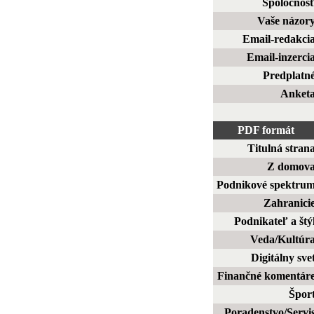
Spoločnos
Vaše názor
Email-redakci
Email-inzerci
Predplatn
Anket
PDF formát
Titulná stran
Z domov
Podnikové spektru
Zahranici
Podnikateľ a štý
Veda/Kultúr
Digitálny sve
Finančné komentár
Špor
Poradenstvo/Servi