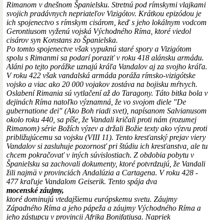
Rimanom v dnešnom Španielsku. Stretnú pod rímskymi vlajkami
svojich pradávnych nepriateľov Vizigótov. Krátkou epizódou je
ich spojenectvo s rímskym cisárom, keď s jeho lokálnym vodcom
Gerontiusom vyženú vojská Východného Ríma, ktoré viedol
cisárov syn Konstans zo Španielska.
Po tomto spojenectve však vypuknú staré spory a Vizigótom
spolu s Rimanmi sa podarí poraziť v roku 418 alánsku armádu.
Aláni po tejto porážke uznajú kráľa Vandalov aj za svojho kráľa.
V roku 422 však vandalská armáda poráža rímsko-vizigótske
vojsko a viac ako 20 000 vojakov zostáva na bojisku mŕtvych.
Oslabení Rimania sú vytlačení až do Taragony. Táto bitka bola v
dejinách Ríma natoľko významná, že vo svojom diele "De
gubernatione dei" (Ako Boh riadi svet), napísanom Salvianusom
okolo roku 440, sa píše, že Vandali kričali proti nám (rozumej
Rimanom) série Božích výzev a držali Božie texty ako výzvu proti
približujúcemu sa vojsku (VIII 11). Tento kresťanský prejav viery
Vandalov si zasluhuje pozornosť pri štúdiu ich kresťanstva, ale tu
chcem pokračovať v iných súvislostiach. Z obdobia pobytu v
Španielsku sa zachovali dokumenty, ktoré potvrdzujú, že Vandali
žili najmä v provinciách Andalúzia a Cartagena. V roku 428 -
477 kraľuje Vandalom Geiserik. Tento spája dva
mocenské záujmy,
ktoré dominujú vtedajšiemu európskemu svetu. Záujmy
Západného Ríma a jeho pápeža a záujmy Východného Ríma a
jeho zástupcu v provincii Afrika Bonifatiusa. Napriek