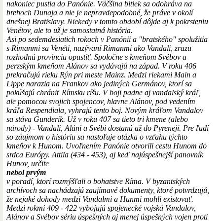
nakoniec pustia do Panónie. Väčšina bitiek sa odohráva na
brehoch Dunaja a nie je nepravdepodobné, že práve v okolí
dnešnej Bratislavy. Niekedy v tomto období dôjde aj k pokrsteniu
Venétov, ale to už je samostatná história.
Asi po sedemdesiatich rokoch v Panónii a "bratského" spolužitia
s Rimanmi sa Venéti, nazývaní Rimanmi ako Vandali, zrazu
rozhodnú provinciu opustiť. Spoločne s kmeňom Svébov a
perzským kmeňom Alánov sa vydávajú na západ. V roku 406
prekračujú rieku Rýn pri meste Mainz. Medzi riekami Main a
Lippe narazia na Frankov ako jediných Germánov, ktorí sa
pokúšajú chrániť Rímsku ríšu. V boji padne aj vandalský kráľ,
ale pomocou svojich spojencov, hlavne Alánov, pod vedením
kráľa Respendiala, vyhrajú tento boj. Novým kráľom Vandalov
sa stáva Gunderik. Už v roku 407 sa tieto tri kmene (alebo
národy) - Vandali, Aláni a Svébi dostanú až do Pyrenejí. Pre ľudí
so záujmom o históriu sa nastoľuje otázka o vzťahu týchto
kmeňov k Hunom. Uvoľnením Panónie otvorili cestu Hunom do
srdca Európy. Attila (434 - 453), aj keď najúspešnejší panovník
Hunov, určite
nebol prvým
v poradí, ktorí rozmýšľali o bohatstve Ríma. V byzantských
archívoch sa nachádzajú zaujímavé dokumenty, ktoré potvrdzujú,
že nejaké dohody medzi Vandalmi a Hunmi mohli existovať.
Medzi rokmi 409 - 422 vybojujú spojenecké vojská Vandalov,
Alánov a Svébov sériu úspešných aj menej úspešných vojen proti