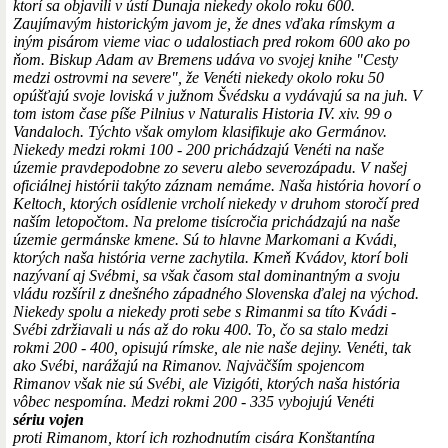
ktorí sa objavili v ústí Dunaja niekedy okolo roku 600.
Zaujímavým historickým javom je, že dnes vďaka rímskym a
iným pisárom vieme viac o udalostiach pred rokom 600 ako po
ňom. Biskup Adam av Bremens udáva vo svojej knihe "Cesty
medzi ostrovmi na severe", že Venéti niekedy okolo roku 50
opúšťajú svoje loviská v južnom Švédsku a vydávajú sa na juh. V
tom istom čase píše Pilnius v Naturalis Historia IV. xiv. 99 o
Vandaloch. Týchto však omylom klasifikuje ako Germánov.
Niekedy medzi rokmi 100 - 200 prichádzajú Venéti na naše
územie pravdepodobne zo severu alebo severozápadu. V našej
oficiálnej histórii takýto záznam nemáme. Naša história hovorí o
Keltoch, ktorých osídlenie vrcholí niekedy v druhom storočí pred
naším letopočtom. Na prelome tisícročia prichádzajú na naše
územie germánske kmene. Sú to hlavne Markomani a Kvádi,
ktorých naša história verne zachytila. Kmeň Kvádov, ktorí boli
nazývaní aj Svébmi, sa však časom stal dominantným a svoju
vládu rozšíril z dnešného západného Slovenska ďalej na východ.
Niekedy spolu a niekedy proti sebe s Rimanmi sa títo Kvádi -
Svébi zdržiavali u nás až do roku 400. To, čo sa stalo medzi
rokmi 200 - 400, opisujú rímske, ale nie naše dejiny. Venéti, tak
ako Svébi, narážajú na Rimanov. Najväčším spojencom
Rimanov však nie sú Svébi, ale Vizigóti, ktorých naša história
vôbec nespomína. Medzi rokmi 200 - 335 vybojujú Venéti
sériu vojen
proti Rimanom, ktorí ich rozhodnutím cisára Konštantína