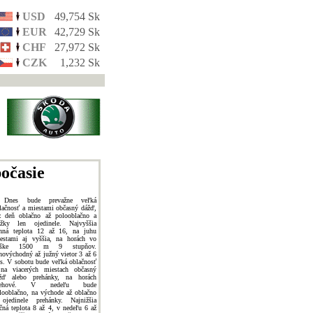
USD
49,754 Sk
EUR
42,729 Sk
CHF
27,972 Sk
CZK
1,232 Sk
očasie
 Dnes bude prevažne veľká
lačnosť a miestami občasný dážď,
z deň oblačno až polooblačno a
ážky len ojedinele. Najvyššia
nná teplota 12 až 16, na juhu
estami aj vyššia, na horách vo
ýške 1500 m 9 stupňov.
hovýchodný až južný vietor 3 až 6
s. V sobotu bude veľká oblačnosť
na viacerých miestach občasný
žď alebo prehánky, na horách
nehové. V nedeľu bude
looblačno, na východe až oblačno
ojedinele prehánky. Najnižšia
čná teplota 8 až 4, v nedeľu 6 až