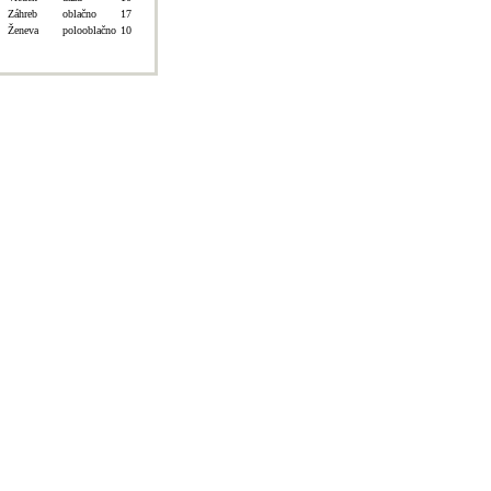
Záhreb
oblačno
17
Ženeva
polooblačno
10