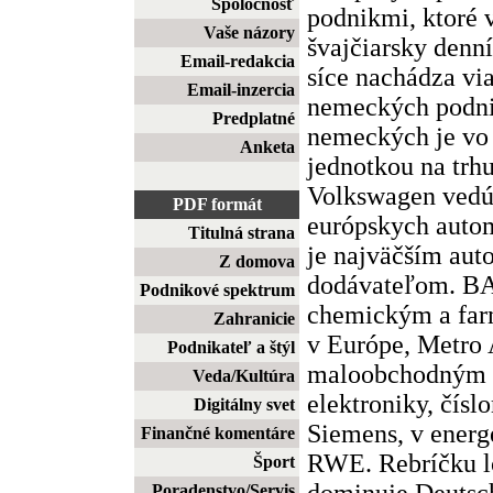
Spoločnosť
podnikmi, ktoré v
Vaše názory
švajčiarsky denn
Email-redakcia
síce nachádza vi
Email-inzercia
nemeckých podnik
Predplatné
nemeckých je vo 
Anketa
jednotkou na trh
Volkswagen vedú
PDF formát
európskych autom
Titulná strana
je najväčším au
Z domova
dodávateľom. BA
Podnikové spektrum
chemickým a fa
Zahranicie
v Európe, Metro
Podnikateľ a štýl
maloobchodným k
Veda/Kultúra
elektroniky, čísl
Digitálny svet
Siemens, v energe
Finančné komentáre
RWE. Rebríčku l
Šport
dominuje Deutsc
Poradenstvo/Servis