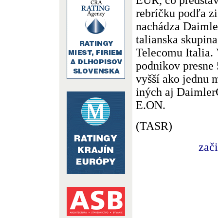
rebríčku podľa z
nachádza Daimle
talianska skupina
Telecomu Italia.
podnikov presne 
vyšší ako jednu 
iných aj Daimler
E.ON.
(TASR)
zač