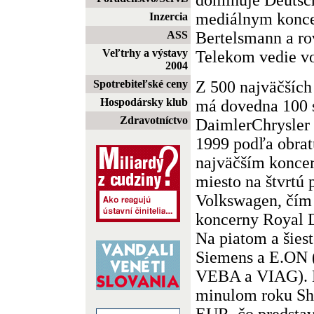
mediálnym konce
Inzercia
Bertelsmann a r
ASS
Veľtrhy a výstavy
Telekom vedie vo 
2004
Z 500 najväčších
Spotrebiteľské ceny
Hospodársky klub
má dovedna 100 
Zdravotníctvo
DaimlerChrysler 
1999 podľa obrat
najväčším konce
miesto na štvrtú 
Volkswagen, čím 
koncerny Royal 
Na piatom a šies
Siemens a E.ON (
VEBA a VIAG). N
minulom roku Shel
EUR, čo predstav