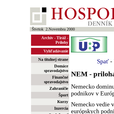
Štvrtok 2.Novembra 2000
Archív
-
Tiráž
-
Prílohy
Vyhľadávanie
Na titulnej strane
Spať
-
Domáce
spravodajstvo
NEM - priloha
Finančné
spravodajstvo
Nemecko dominuj
Zahraničie
podnikov v Euró
Šport
Kurzy
Nemecko vedie v 
Inzercia
európskych podn