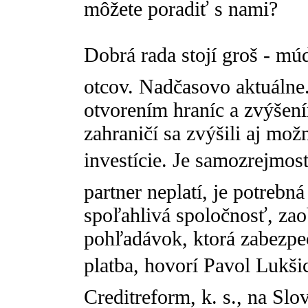
môžete poradiť s nami?
Dobrá rada stojí groš - m
otcov. Nadčasovo aktuálne.
otvorením hraníc a zvýšen
zahraničí sa zvýšili aj mož
investície. Je samozrejmo
partner neplatí, je potreb
spoľahlivá spoločnosť, za
pohľadávok, ktorá zabezpeč
platba, hovorí Pavol Lukši
Creditreform, k. s., na Sl