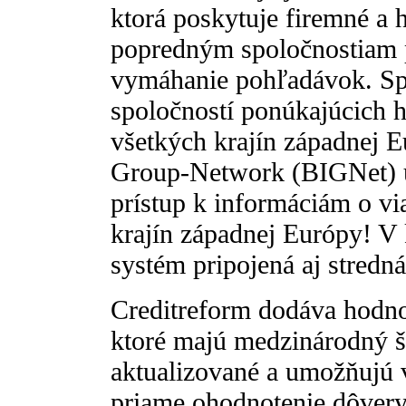
ktorá poskytuje firemné a 
popredným spoločnostiam
vymáhanie pohľadávok. Spo
spoločností ponúkajúcich 
všetkých krajín západnej 
Group-Network (BIGNet) u
prístup k informáciám o vi
krajín západnej Európy! V 
systém pripojená aj stredn
Creditreform dodáva hodno
ktoré majú medzinárodný š
aktualizované a umožňujú 
priame ohodnotenie dôvery