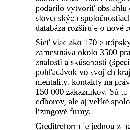
podarilo vytvoriť obsiahlu
slovenských spoločnostiach
databáza rozširuje o nové r
Sieť viac ako 170 európsk
zamestnáva okolo 3500 pra
znalosti a skúsenosti (špe
pohľadávok vo svojich kraj
mentality, kontakty na prá
150 000 zákazníkov. Sú to
odborov, ale aj veľké spol
lízingové firmy.
Creditreform je jednou z n