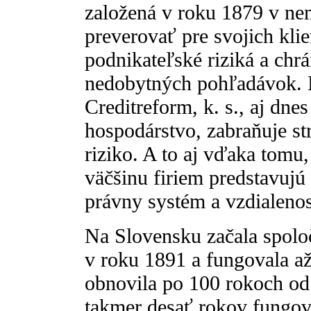
založená v roku 1879 v n
preverovať pre svojich kli
podnikateľské riziká a chr
nedobytných pohľadávok. 
Creditreform, k. s., aj dn
hospodárstvo, zabraňuje st
riziko. A to aj vďaka tomu,
väčšinu firiem predstavujú 
právny systém a vzdialenos
Na Slovensku začala spoloč
v roku 1891 a fungovala a
obnovila po 100 rokoch od 
takmer desať rokov fungov