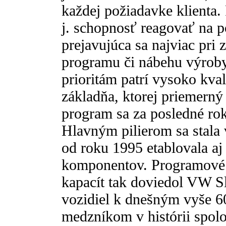
každej požiadavke klienta. R
j. schopnosť reagovať na p
prejavujúca sa najviac pri
programu či nábehu výrob
prioritám patrí vysoko kva
základňa, ktorej priemern
program sa za posledné ro
Hlavným pilierom sa stala v
od roku 1995 etablovala a
komponentov. Programové 
kapacít tak doviedol VW S
vozidiel k dnešným vyše 
medzníkom v histórii spolo