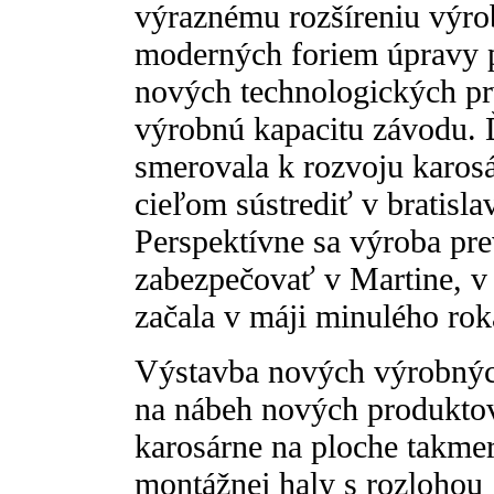
výraznému rozšíreniu výro
moderných foriem úpravy 
nových technologických prv
výrobnú kapacitu závodu. Ď
smerovala k rozvoju karosá
cieľom sústrediť v bratisl
Perspektívne sa výroba p
zabezpečovať v Martine, v
začala v máji minulého rok
Výstavba nových výrobných
na nábeh nových produktov
karosárne na ploche takmer
montážnej haly s rozlohou