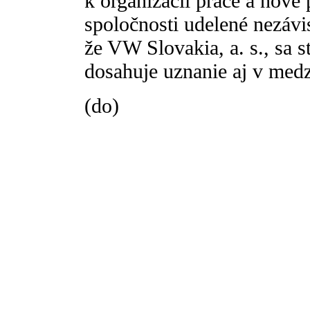
k organizácii práce a nové
spoločnosti udelené nezávi
že VW Slovakia, a. s., sa
dosahuje uznanie aj v med
(do)