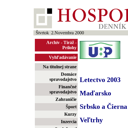
Štvrtok 2.Novembra 2000
Archív
-
Tiráž
-
Prílohy
Vyhľadávanie
Na titulnej strane
Domáce
Letectvo 2003
spravodajstvo
Finančné
Maďarsko
spravodajstvo
Zahraničie
Srbsko a Čierna
Šport
Kurzy
Veľtrhy
Inzercia