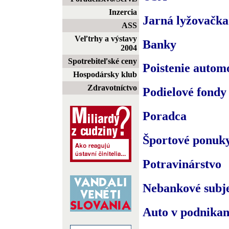
Inzercia
Jarná lyžovačka
ASS
Veľtrhy a výstavy
Banky
2004
Spotrebiteľské ceny
Poistenie autom
Hospodársky klub
Zdravotníctvo
Podielové fondy
Poradca
Športové ponuk
Potravinárstvo
Nebankové subj
Auto v podnikan