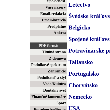
Spoločnosť
Letectvo
Vaše názory
Email-redakcia
Švédske kráľovs
Email-inzercia
Predplatné
Belgicko
Anketa
Spojené kráľovs
PDF formát
Potravinárske p
Titulná strana
Z domova
Taliansko
Podnikové spektrum
Zahranicie
Portugalsko
Podnikateľ a štýl
Veda/Kultúra
Chorvátsko
Digitálny svet
Nemecko
Finančné komentáre
Šport
USA
Poradenstvo/Servis