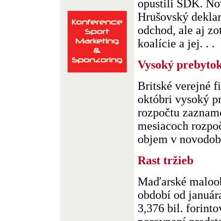
opustili SDK. No
Hrušovský deklar
odchod, ale aj zo
koalície a jej. . .
Vysoký prebyto
Britské verejné f
októbri vysoký p
rozpočtu zaznam
mesiacoch rozpoč
objem v novodobej 
Rast tržieb
Maďarské maloob
období od január
3,376 bil. forint