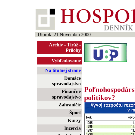
Utorok 21.Novembra 2000
Archív
-
Tiráž
-
Prílohy
Vyhľadávanie
Na titulnej strane
Domáce
spravodajstvo
Poľnohospodárs
Finančné
politikov?
spravodajstvo
Zahraničie
Šport
Kurzy
Inzercia