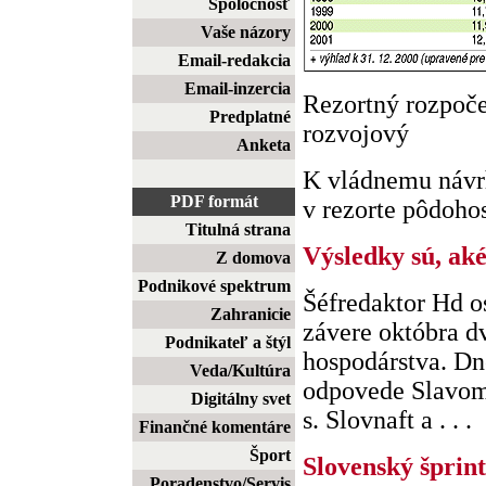
Spoločnosť
Vaše názory
Email-redakcia
Email-inzercia
Rezortný rozpočet
Predplatné
rozvojový
Anketa
K vládnemu návr
PDF formát
v rezorte pôdohos
Titulná strana
Výsledky sú, aké
Z domova
Podnikové spektrum
Šéfredaktor Hd o
Zahranicie
závere októbra d
Podnikateľ a štýl
hospodárstva. Dn
Veda/Kultúra
odpovede Slavomí
Digitálny svet
s. Slovnaft a . . .
Finančné komentáre
Šport
Slovenský šprint
Poradenstvo/Servis