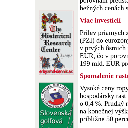
porovnaní predst
bežných cenách sa
Viac investícií
Prílev priamych 
(PZI) do eurozón
v prvých ôsmich
EUR, čo v porov
199 mld. EUR pred
Spomalenie rast
Vysoké ceny ropy
hospodársky rast 
o 0,4 %. Prudký r
na konečnej výšk
približne 50 perce