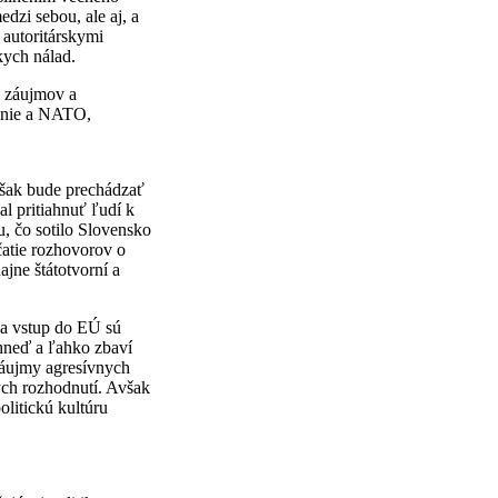
dzi sebou, ale aj, a
 autoritárskymi
kych nálad.
h záujmov a
 únie a NATO,
 však bude prechádzať
zal pritiahnuť ľudí k
u, čo sotilo Slovensko
čatie rozhovorov o
jne štátotvorní a
na vstup do EÚ sú
 hneď a ľahko zbaví
záujmy agresívnych
ých rozhodnutí. Avšak
olitickú kultúru