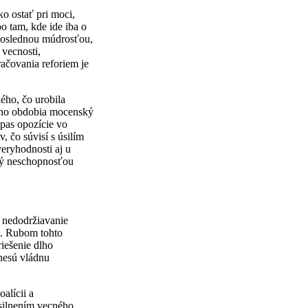
ko ostať pri moci,
bo tam, kde ide iba o
 poslednou múdrosťou,
 vecnosti,
ačovania reforiem je
ého, čo urobila
ého obdobia mocenský
ápas opozície vo
, čo súvisí s úsilím
veryhodnosti aj u
ný neschopnosťou
, nedodržiavanie
u. Rubom tohto
iešenie dlho
nesú vládnu
alícii a
osilnením vecného