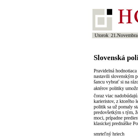
Utorok 21.Novembra
Slovenská poli
Pravidelná hodnotiaca
nastavili slovenským 
šancu vybrať si na ráz
aktérov politiky umožní
čoraz viac nadobúdajú. 
karieristov, z ktorého
politik sa už pomaly s
predovšetkým s tým, ž
moci, prípadne predier
klasickej prednáške Po
smrteľný hriech