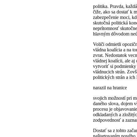
politika. Pravda, každá
čiže, ako sa dostať k m
zabezpečenie moci, kde
skutočná politická kon
neprítomnosť skutočnej
hlavným dôvodom neús
Voliči odmietli opozič
vládna koalícia a na
zvrat. Nedostatok vecn
vládnej koalícii, ale a
vytvoriť si podmienky 
vládnucich strán. Zov
politických strán a ic
narazil na hranice
svojich možností pri m
daného slova, dojem v
procesu je objavovani
odkladaných a zložitý
zodpovednosť a zaznam
Dostať sa z tohto zač
naštartovaním nového k