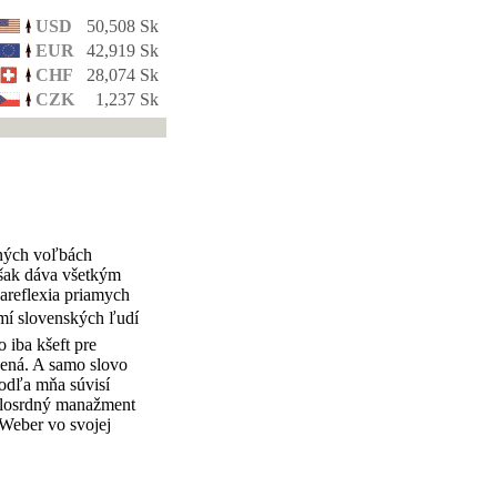
USD
50,508 Sk
EUR
42,919 Sk
CHF
28,074 Sk
CZK
1,237 Sk
sných voľbách
však dáva všetkým
bareflexia priamych
domí slovenských ľudí
 iba kšeft pre
nená. A samo slovo
podľa mňa súvisí
milosrdný manažment
 Weber vo svojej