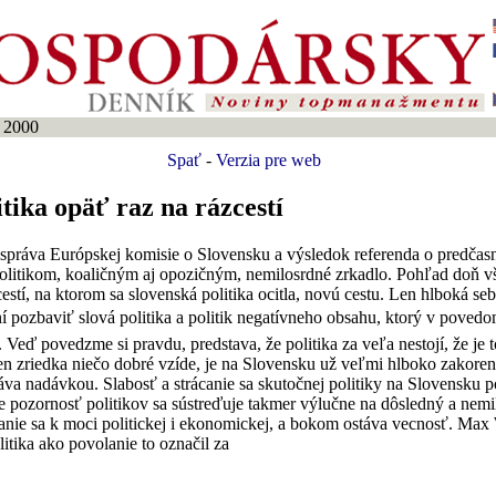
 2000
Spať
-
Verzia pre web
tika opäť raz na rázcestí
 správa Európskej komisie o Slovensku a výsledok referenda o predča
politikom, koaličným aj opozičným, nemilosrdné zrkadlo. Pohľad doň 
cestí, na ktorom sa slovenská politika ocitla, novú cestu. Len hlboká se
 pozbaviť slová politika a politik negatívneho obsahu, ktorý v pove
Veď povedzme si pravdu, predstava, že politika za veľa nestojí, že je to
 len zriedka niečo dobré vzíde, je na Slovensku už veľmi hlboko zakore
táva nadávkou. Slabosť a strácanie sa skutočnej politiky na Slovensku 
e pozornosť politikov sa sústreďuje takmer výlučne na dôsledný a ne
anie sa k moci politickej i ekonomickej, a bokom ostáva vecnosť. Max
litika ako povolanie to označil za