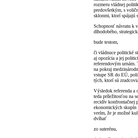
rozmeru vládnej politi
predovšetkým, s voličm
sklonmi, ktorí spájajú
Schopnosť návratu k v
dlhodobého, strategic
bude testom,
či vládnuce politické 
aj opozícia a jej politi
referendovým urnám. Te
na pokraj medzinárodn
vstupe SR do EÚ, polit
tých, ktorí sú zradcovia
Výsledok referenda a o
teda príležitosťou na 
recidív konfrontačnej
ekonomických skupín p
verím, že je možné kul
dvíhať
zo suterénu,