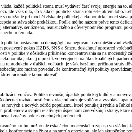
 vláda, každá politická strana musí vydávať časť svojej energie na to, a
oci. Ide však o to, čo vláda či politická strana robí ešte okrem toho. Le
 sa udržanie pri moci či získanie politickej a ekonomickej moci stáva
cepcia sa stáva skôr prekážkou. Podľa môjho názoru práve tento deficit
 alternatívy, seriózneho, realistického a dôveryhodného programu pokr
pechu referenda.
nú politiku postavenú na demagógii, na negovaní a zosmiešňovaní všetk
 tom postavený pokus HZDS, SNS a Smeru dosiahnuť uprostred volebn
osti v politike v dôsledku prílišného koncentrovania sa na mocenský z
j o ekonomike, ako aj o prestíž vo verejnosti na úkor koaličných partnerov
na reprodukciu v ďalších voľbách, je však bazálnou príčinou straty dô
šeobecňujúco možno povedať, že konfrontačný štýl politiky sprevádza
h lídrov racionálne komunikovať
obilizácii voličov. Politika revanšu, úpadok politickej kultúry a mravov
šeobecnej rozhádanosti čoraz viac odpudzuje voličov a vyvoláva apati
e sa nových a nových odrôd populizmu, ktoré ponúkajú rýchle a ľahké r
ch problémov a svojím relatívnym úspechom znervózňujú strany, ktoré 
enali značný pokles volebných preferencií.
arovaného kruhu možno nie eskaláciou mocenského zápasu vo vládnej ko
ola konfrontácie na život a na smrť s opozíciou, ale len skutočným p