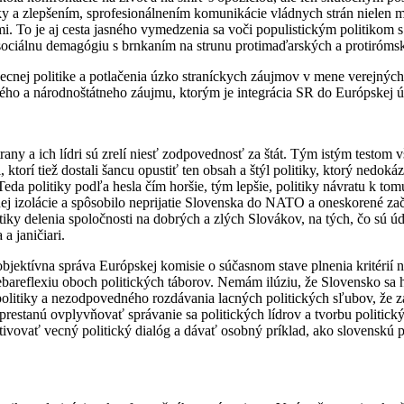
ky a zlepšením, sprofesionálnením komunikácie vládnych strán nielen me
i. To je aj cesta jasného vymedzenia sa voči populistickým politikom s
 sociálnu demagógiu s brnkaním na strunu protimaďarských a protiróms
ecnej politike a potlačenia úzko straníckych záujmov v mene verejnýc
kého a národnoštátneho záujmu, ktorým je integrácia SR do Európskej
strany a ich lídri sú zrelí niesť zodpovednosť za štát. Tým istým testom
ci, ktorí tiež dostali šancu opustiť ten obsah a štýl politiky, ktorý nedoká
da politiky podľa hesla čím horšie, tým lepšie, politiky návratu k tom
ej izolácie a spôsobilo neprijatie Slovenska do NATO a oneskorené za
iky delenia spoločnosti na dobrých a zlých Slovákov, na tých, čo sú úda
 a janičiari.
bjektívna správa Európskej komisie o súčasnom stave plnenia kritérií 
sebareflexiu oboch politických táborov. Nemám ilúziu, že Slovensko sa
 politiky a nezodpovedného rozdávania lacných politických sľubov, že 
restanú ovplyvňovať správanie sa politických lídrov a tvorbu politick
tivovať vecný politický dialóg a dávať osobný príklad, ako slovenskú p