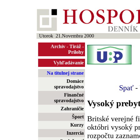
Utorok 21.Novembra 2000
Archív
-
Tiráž
-
Prílohy
Vyhľadávanie
Na titulnej strane
Domáce
Spať
-
spravodajstvo
Finančné
spravodajstvo
Vysoký preby
Zahraničie
Šport
Britské verejné f
Kurzy
októbri vysoký p
Inzercia
rozpočtu zaznam