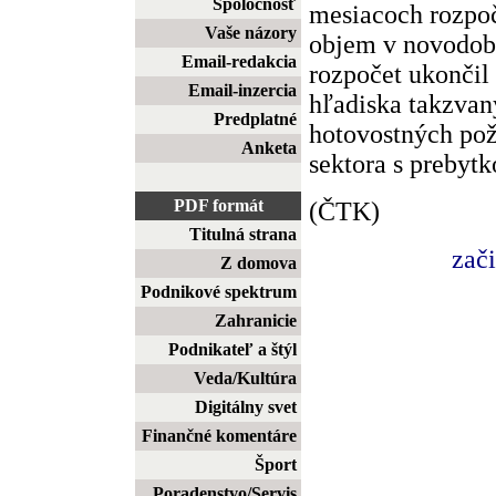
Spoločnosť
mesiacoch rozpoč
Vaše názory
objem v novodobe
Email-redakcia
rozpočet ukončil
Email-inzercia
hľadiska takzvan
Predplatné
hotovostných pož
Anketa
sektora s prebytk
PDF formát
(ČTK)
Titulná strana
zač
Z domova
Podnikové spektrum
Zahranicie
Podnikateľ a štýl
Veda/Kultúra
Digitálny svet
Finančné komentáre
Šport
Poradenstvo/Servis