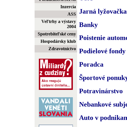
Inzercia
Jarná lyžovačka
ASS
Veľtrhy a výstavy
Banky
2004
Spotrebiteľské ceny
Poistenie autom
Hospodársky klub
Zdravotníctvo
Podielové fondy
Poradca
Športové ponuk
Potravinárstvo
Nebankové subj
Auto v podnikan