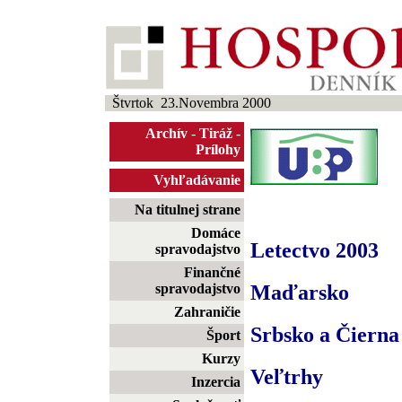
Štvrtok 23.Novembra 2000
Archív
-
Tiráž
-
Prílohy
Vyhľadávanie
Na titulnej strane
Domáce
Letectvo 2003
spravodajstvo
Finančné
Maďarsko
spravodajstvo
Zahraničie
Srbsko a Čierna
Šport
Kurzy
Veľtrhy
Inzercia