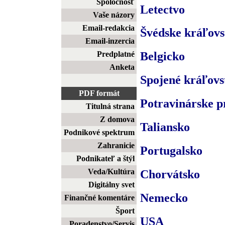
Spoločnosť
Letectvo
Vaše názory
Email-redakcia
Švédske kráľovs
Email-inzercia
Predplatné
Belgicko
Anketa
Spojené kráľovs
PDF formát
Potravinárske p
Titulná strana
Z domova
Taliansko
Podnikové spektrum
Zahranicie
Portugalsko
Podnikateľ a štýl
Veda/Kultúra
Chorvátsko
Digitálny svet
Nemecko
Finančné komentáre
Šport
USA
Poradenstvo/Servis