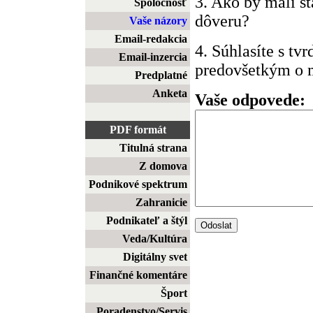
3. Ako by mali š
Spoločnosť
dôveru?
Vaše názory
Email-redakcia
4. Súhlasíte s tv
Email-inzercia
predovšetkým o m
Predplatné
Anketa
Vaše odpovede:
PDF formát
Titulná strana
Z domova
Podnikové spektrum
Zahranicie
Podnikateľ a štýl
Veda/Kultúra
Digitálny svet
Finančné komentáre
Šport
Poradenstvo/Servis