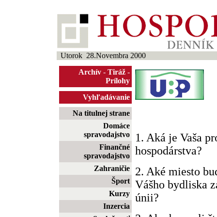
Utorok 28.Novembra 2000
Archív
-
Tiráž
-
Prílohy
Vyhľadávanie
Na titulnej strane
Domáce
spravodajstvo
1. Aká je Vaša p
Finančné
hospodárstva?
spravodajstvo
Zahraničie
2. Aké miesto bu
Šport
Vášho bydliska z
Kurzy
únii?
Inzercia