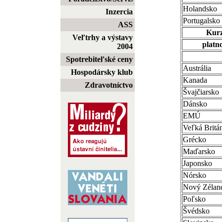
Holandsko
Inzercia
Portugalsko
ASS
Kurz
Veľtrhy a výstavy
platno
2004
Spotrebiteľské ceny
Austrália
Hospodársky klub
Kanada
Zdravotníctvo
Švajčiarsko
Dánsko
EMÚ
Veľká Britá
Grécko
Maďarsko
Japonsko
Nórsko
Nový Zélan
Poľsko
Švédsko