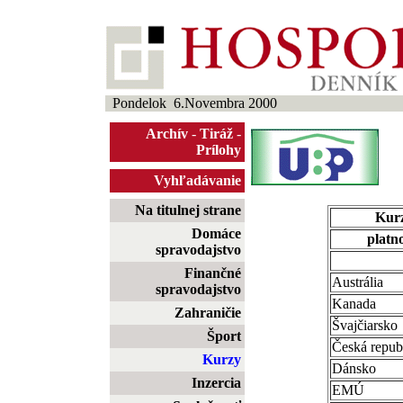
Pondelok 6.Novembra 2000
Archív
-
Tiráž
-
Prílohy
Vyhľadávanie
Na titulnej strane
Kurz
Domáce
platno
spravodajstvo
Finančné
Austrália
spravodajstvo
Kanada
Zahraničie
Švajčiarsko
Šport
Česká repub
Kurzy
Dánsko
Inzercia
EMÚ