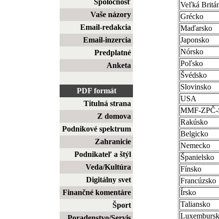
Spoločnosť
Veľká Britá
Vaše názory
Grécko
Email-redakcia
Maďarsko
Email-inzercia
Japonsko
Nórsko
Predplatné
Poľsko
Anketa
Švédsko
Slovinsko
PDF formát
USA
Titulná strana
MMF-ZPČ
Z domova
Rakúsko
Podnikové spektrum
Belgicko
Zahranicie
Nemecko
Podnikateľ a štýl
Španielsko
Veda/Kultúra
Fínsko
Digitálny svet
Francúzsko
Finančné komentáre
Írsko
Taliansko
Šport
Luxemburs
Poradenstvo/Servis