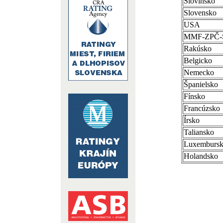
Slovinsko
Slovensko
USA
MMF-ZPČ
Rakúsko
Belgicko
Nemecko
Španielsko
Fínsko
Francúzsko
Írsko
Taliansko
Luxemburs
Holandsko