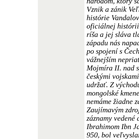
národom, ktorý s
Vznik a zánik Ve
histórie Vandalov
oficiálnej histór
ríša a jej sláva 
západu nás napad
po spojení s Čec
vážnejším nepria
Mojmíra II. nad 
českými vojskami
udržať. Z východ
mongolské kmene 
nemáme žiadne zá
Zaujímavým zdro
záznamy vedené 
Ibrahimom Ibn Ja
950, bol veľvysl