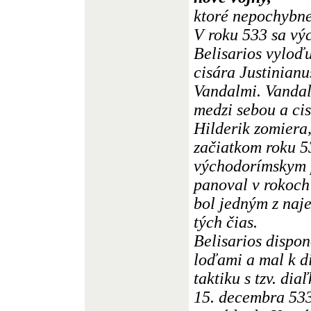
ktoré nepochybne
V roku 533 sa vý
Belisarios vyloďu
cisára Justinianu
Vandalmi. Vandal
medzi sebou a cis
Hilderik zomiera,
začiatkom roku 53
východorímskym 
panoval v rokoch
bol jedným z naje
tých čias.
Belisarios dispo
loďami a mal k d
taktiku s tzv. di
15. decembra 533