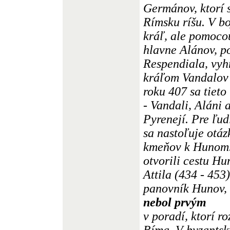
Germánov, ktorí 
Rímsku ríšu. V b
kráľ, ale pomoco
hlavne Alánov, p
Respendiala, vyh
kráľom Vandalov 
roku 407 sa tieto
- Vandali, Aláni 
Pyrenejí. Pre ľud
sa nastoľuje otáz
kmeňov k Hunom
otvorili cestu H
Attila (434 - 453
panovník Hunov, 
nebol prvým
v poradí, ktorí r
Ríma. V byzantsk