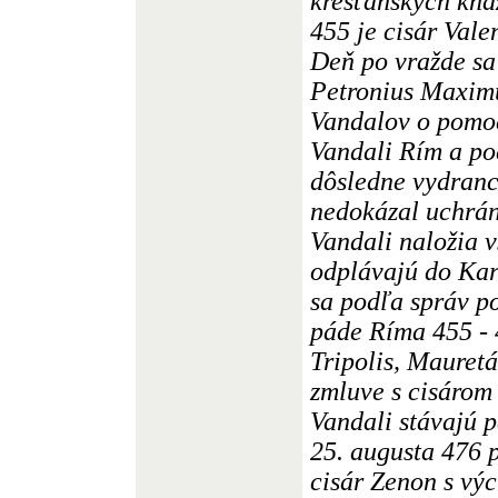
kresťanských kňa
455 je cisár Vale
Deň po vražde sa 
Petronius Maxim
Vandalov o pomoc
Vandali Rím a po
dôsledne vydranc
nedokázal uchrán
Vandali naložia v
odplávajú do Kart
sa podľa správ po
páde Ríma 455 - 
Tripolis, Mauret
zmluve s cisárom
Vandali stávajú 
25. augusta 476 
cisár Zenon s v