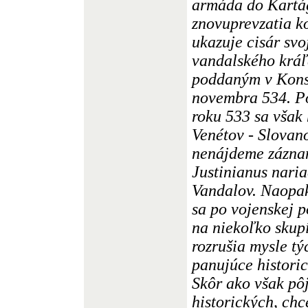
armáda do Kartá
znovuprevzatia k
ukazuje cisár svo
vandalského kráľ
poddaným v Kons
novembra 534. Po
roku 533 sa však 
Venétov - Slovan
nenájdeme záznam
Justinianus naria
Vandalov. Naopak,
sa po vojenskej p
na niekoľko skupí
rozrušia mysle tý
panujúce histori
Skôr ako však pô
historických, chc