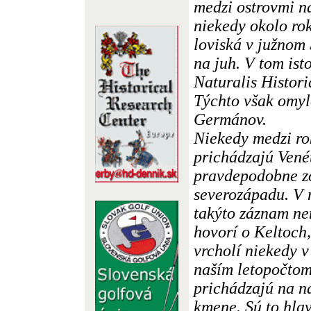
medzi ostrovmi na
niekedy okolo ro
loviská v južnom
na juh. V tom ist
Naturalis Histori
Týchto však omyl
Germánov.
Niekedy medzi ro
prichádzajú Vené
pravdepodobne zo
severozápadu. V n
takýto záznam ne
hovorí o Keltoch,
vrcholí niekedy v
naším letopočtom
prichádzajú na n
kmene. Sú to hla