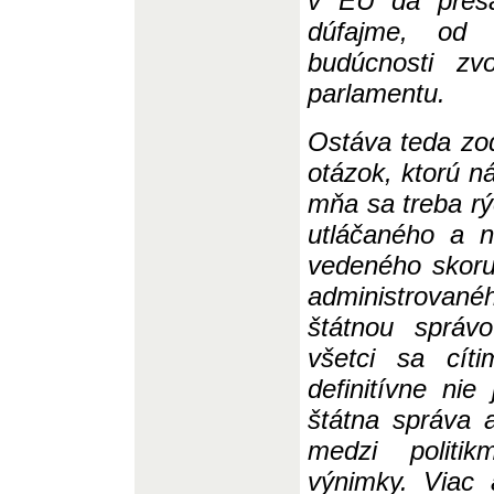
v EÚ dá presa
dúfajme, od 
budúcnosti zv
parlamentu.
Ostáva teda zo
otázok, ktorú n
mňa sa treba rýc
utláčaného a 
ved
eného skoru
administrova
štátnou správ
všetci sa cít
definitívne ni
štátna správa 
medzi politi
výnimky. Viac 