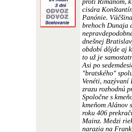
proti Rimanom, k
cisára Konštantí
Panónie. Väčšina
brehoch Dunaja a
nepravdepodobné,
dnešnej Bratisla
období dôjde aj k
to už je samostatn
Asi po sedemdesi
"bratského" spol
Venéti, nazývaní
zrazu rozhodnú pr
Spoločne s kmeň
kmeňom Alánov s
roku 406 prekrač
Mainz. Medzi rie
narazia na Frank