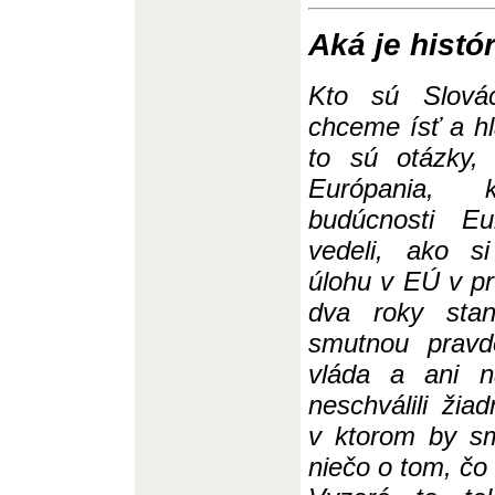
Aká je histó
Kto sú Slová
chceme ísť a h
to sú otázky, 
Európania, 
budúcnosti Eu
vedeli, ako s
úlohu v EÚ v pr
dva roky sta
smutnou pravd
vláda a ani n
neschválili žia
v ktorom by s
niečo o tom, čo