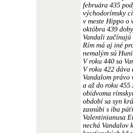
februára 435 pod
východorímsky ci
v meste Hippo o 
októbra 439 doby
Vandali začínajú
Rím má aj iné pr
nemalým sú Huni
V roku 440 sa Van
V roku 422 dáva 
Vandalom právo v
a až do roku 455 
obidvoma rímskym
období sa syn kr
zasnúbi s iba pä
Valentinianusa E
nechá Vandalov k