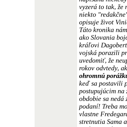
vyzerá to tak, že
niekto "redakčne
opisuje život Vin
Táto kronika nám
ako Slovania boj
kráľovi Dagobert
vojská porazili p
uvedomiť, že neu
rokov odvtedy, ak
ohromnú porážk
keď sa postavili
postupujúcim na 
obdobie sa nedá 
podaní! Treba mo
vlastne Fredegar
stretnutia Sama 