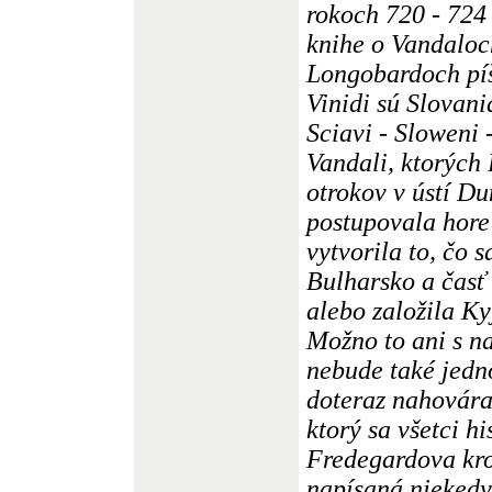
rokoch 720 - 724 
knihe o Vandaloc
Longobardoch píše
Vinidi sú Slovani
Sciavi - Sloweni 
Vandali, ktorých
otrokov v ústí Du
postupovala hore
vytvorila to, čo 
Bulharsko a časť 
alebo založila Ky
Možno to ani s n
nebude také jedn
doteraz nahovára
ktorý sa všetci hi
Fredegardova kro
napísaná niekedy