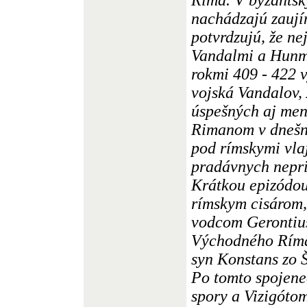
nachádzajú zaují
potvrdzujú, že n
Vandalmi a Hunmi
rokmi 409 - 422 
vojská Vandalov,
úspešných aj men
Rimanom v dnešn
pod rímskymi vla
pradávnych nepri
Krátkou epizódou
rímskym cisárom,
vodcom Gerontiu
Východného Ríma,
syn Konstans zo 
Po tomto spojene
spory a Vizigóto