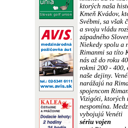
ktorých naša hist
Kmeň Kvádov, kto
Svébmi, sa však 
a svoju vládu roz
západného Sloven
Niekedy spolu a n
Rimanmi sa títo K
nás až do roku 40
rokmi 200 - 400, 
naše dejiny. Vené
narážajú na Rim
spojencom Rimano
Vizigóti, ktorých
nespomína. Medzi
vybojujú Venéti
sériu vojen