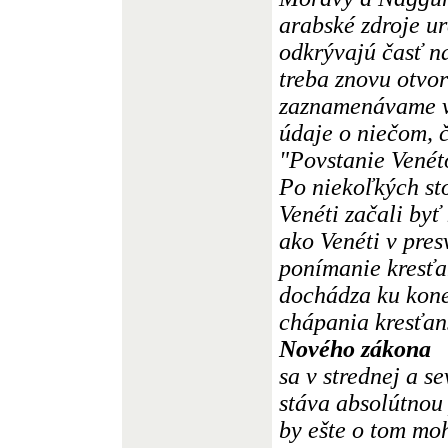
arabské zdroje ur
odkrývajú časť na
treba znovu otvor
zaznamenávame v 
údaje o niečom, 
"Povstanie Venét
Po niekoľkých sto
Venéti začali byť
ako Venéti v pres
ponímanie kresťan
dochádza ku kone
chápania kresťan
Nového zákona
sa v strednej a 
stáva absolútnou 
by ešte o tom mo