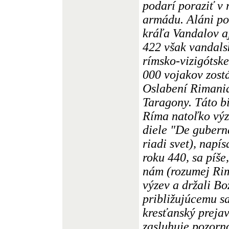
podarí poraziť v
armádu. Aláni po
kráľa Vandalov aj
422 však vandal
rímsko-vizigótske
000 vojakov zost
Oslabení Rimania
Taragony. Táto bi
Ríma natoľko výz
diele "De gubern
riadi svet), nap
roku 440, sa píše,
nám (rozumej Ri
výzev a držali Bo
približujúcemu sa
kresťanský prejav
zasluhuje pozorno