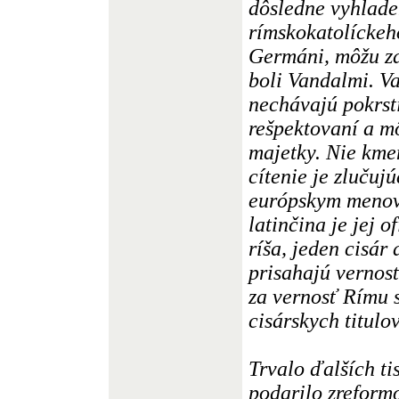
dôsledne vyhladen
rímskokatolíckeho
Germáni, môžu za
boli Vandalmi. Va
nechávajú pokrst
rešpektovaní a m
majetky. Nie kme
cítenie je zluču
európskym menova
latinčina je jej 
ríša, jeden cisár
prisahajú vernosť
za vernosť Rímu 
cisárskych titulov
Trvalo ďalších ti
podarilo zreformo