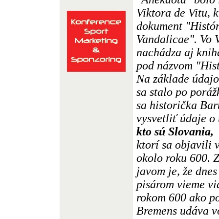
Viktora de Vitu, 
dokument "Histór
Vandalicae". Vo V
nachádza aj kni
pod názvom "His
Na základe údajov
sa stalo po poráž
sa historička Ba
vysvetliť údaje o
kto sú Slovania,
ktorí sa objavili
okolo roku 600. 
javom je, že dne
pisárom vieme vi
rokom 600 ako p
Bremens udáva vo