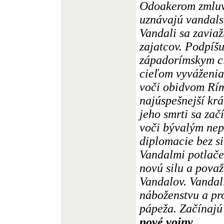
Odoakerom zmluvu
uznávajú vandalsk
Vandali sa zaviaž
zajatcov. Podpíšu
západorímskym c
cieľom vyváženi
voči obidvom Rí
najúspešnejší kr
jeho smrti sa zač
voči bývalým nep
diplomacie bez s
Vandalmi potlač
novú silu a pova
Vandalov. Vandal
náboženstvu a pr
pápeža. Začínajú
nové vojny,