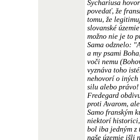
Sychariusa hovor
povedať, že frans
tomu, že legitim
slovanské územie
možno nie je to p
Sama odznelo: "A
a my psami Boha,
voči nemu (Bohov
vyznáva toho ist
nehovorí o iných 
silu alebo právo!
Fredegard obdiv
proti Avarom, ale
Samo franským ku
niektorí historic
bol iba jedným z 
naše územie išli 