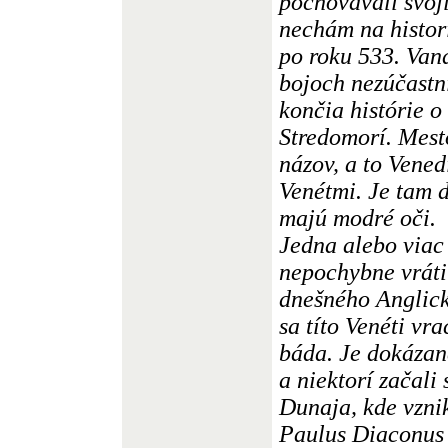
pochovávali svoj
nechám na histor
po roku 533. Vand
bojoch nezúčastni
končia histórie o
Stredomorí. Mest
názov, a to Vened
Venétmi. Je tam d
majú modré oči.
Jedna alebo viac
nepochybne vráti
dnešného Anglick
sa títo Venéti vra
báda. Je dokázané
a niektorí začali 
Dunaja, kde vzni
Paulus Diaconus 