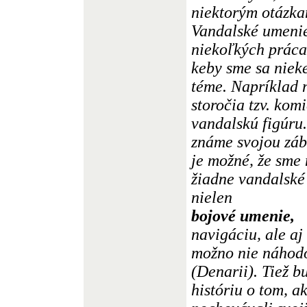
niektorým otázkam
Vandalské umenie
niekoľkých práca
keby sme sa nieke
téme. Napríklad ná
storočia tzv. ko
vandalskú figúru
známe svojou záb
je možné, že sme
žiadne vandalské
nielen
bojové umenie,
navigáciu, ale aj
možno nie náhodo
(Denarii). Tiež b
históriu o tom, 