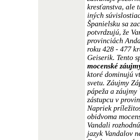
kresťanstva, ale
iných súvislostia
Španielsku sa za
potvrdzujú, že Va
provinciách Anda
roku 428 - 477 k
Geiserik. Tento s
mocenské záujmy
ktoré dominujú 
svetu. Záujmy Z
pápeža a záujmy
zástupcu v provin
Napriek príležit
obidvoma mocens
Vandali rozhodnú 
jazyk Vandalov 