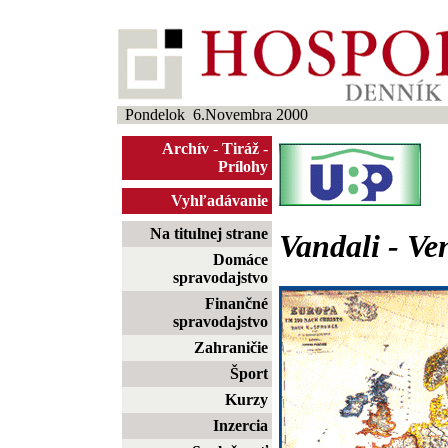
Pondelok 6.Novembra 2000
Archív
-
Tiráž
-
Prílohy
Vyhľadávanie
Na titulnej strane
Vandali - Ve
Domáce
spravodajstvo
Finančné
spravodajstvo
Zahraničie
Šport
Kurzy
Inzercia