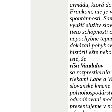
armádu, ktorá do
Frankom, nie je 
spontánnosti. S
využiť služby sl
tieto schopnosti 
nepochybne tepno
dokázali pohybov
histórii ešte neb
isté, že
ríša Vandalov
sa rozprestierala
riekami Labe a Vi
slovanské kmene 
poľnohospodárstv
odvodňovaní moča
prezentujeme v na