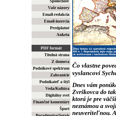
Spoločnosť
Vaše názory
Email-redakcia
Email-inzercia
Predplatné
Anketa
PDF formát
Titulná strana
Z domova
Čo vlastne pov
Podnikové spektrum
vyslancovi Sych
Zahranicie
Podnikateľ a štýl
Dnes vám ponúka
Veda/Kultúra
Zvrškovca do take
Digitálny svet
ktorá je pre väč
Finančné komentáre
neznámou a svoj
Šport
neuveriteľnou. A
Poradenstvo/Servis