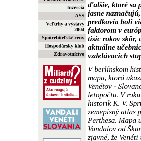
ďalšie, ktoré sa 
Inzercia
jasne naznačujú, 
ASS
predkovia boli 
Veľtrhy a výstavy
faktorom v európ
2004
tisíc rokov skôr,
Spotrebiteľské ceny
aktuálne učebnic
Hospodársky klub
Zdravotníctvo
vzdelávacích stu
V berlínskom his
mapa, ktorá ukaz
Venétov - Slovan
letopočtu. V roku
historik K. V. Spr
zemepisný atlas p
Perthesa. Mapa u
Vandalov od Škan
zjavné, že Venéti