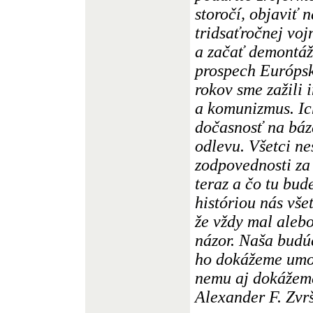
storočí, objaviť 
tridsaťročnej voj
a začať demontáž
prospech Európsk
rokov sme zažili 
a komunizmus. Ic
dočasnosť na báz
odlevu. Všetci ne
zodpovednosti za t
teraz a čo tu bud
históriou nás vše
že vždy mal aleb
názor. Naša budúc
ho dokážeme umožn
nemu aj dokážeme
Alexander F. Zvr