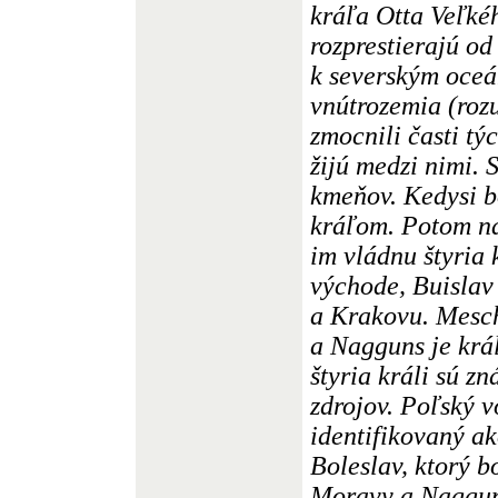
kráľa Otta Veľkéh
rozprestierajú o
k severským oce
vnútrozemia (roz
zmocnili časti tý
žijú medzi nimi.
kmeňov. Kedysi b
kráľom. Potom na
im vládnu štyria 
východe, Buisla
a Krakovu. Mesch
a Nagguns je krá
štyria králi sú zn
zdrojov. Poľský 
identifikovaný ak
Boleslav, ktorý b
Moravy a Nagguns