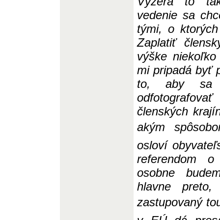
Vyzerá to tak
vede
n
ie sa chc
tými, o ktorých
Zaplatiť člen
výške niekoľko 
mi pripadá byť 
to, aby sa n
odfotografovať
člensk
ý
ch kraj
akým spôsobom 
osloví obyvateľ
referendom 
osobne budem
hlavne preto
zastupovaný tout