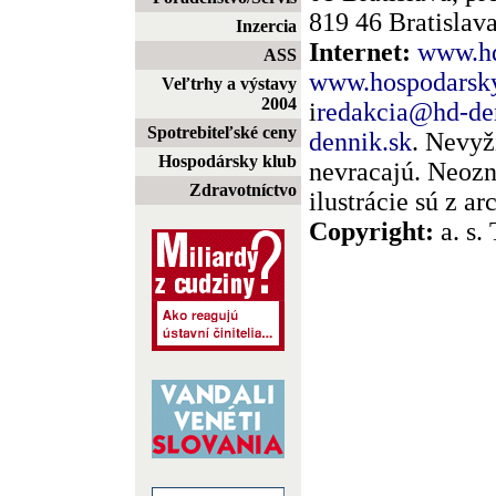
819 46 Bratislava
Inzercia
Internet:
www.hd
ASS
www.hospodarsky
Veľtrhy a výstavy
2004
i
redakcia@hd-de
Spotrebiteľské ceny
dennik.sk
. Nevyž
Hospodársky klub
nevracajú. Neozn
Zdravotníctvo
ilustrácie sú z a
Copyright:
a. s