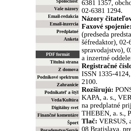
Spoločnosť
6381 1357, obcho
Vaše názory
02-6381 1294.
Email-redakcia
Názory čitateľo
Email-inzercia
Faxové spojenie
Predplatné
(predseda predst
Anketa
šéfredaktor), 02
spravodajstvo), 
PDF formát
a inzertné oddele
Titulná strana
Registračné čísl
Z domova
ISSN 1335-4124, 
Podnikové spektrum
2100.
Zahranicie
Rozširujú:
PONS,
Podnikateľ a štýl
KAPA, a. s., VER
Veda/Kultúra
na predplatné pr
Digitálny svet
THEBEN, a. s., P
Finančné komentáre
Tlač:
VERSUS, a.
Šport
08 Bratislava, pr
Poradenstvo/Servis