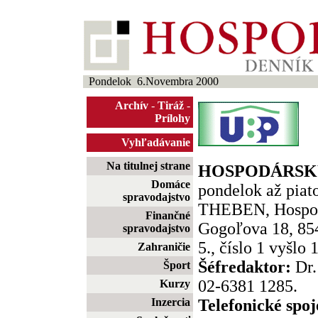
Pondelok 6.Novembra 2000
Archív
-
Tiráž
-
Prílohy
Vyhľadávanie
Na titulnej strane
HOSPODÁRSKY
Domáce
pondelok až piato
spravodajstvo
THEBEN, Hospod
Finančné
Gogoľova 18, 854
spravodajstvo
5., číslo 1 vyšlo 
Zahraničie
Šéfredaktor:
Dr.
Šport
02-6381 1285.
Kurzy
Inzercia
Telefonické spoj