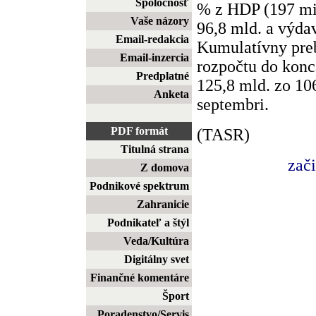
Spoločnosť
% z HDP (197 mil
Vaše názory
96,8 mld. a výda
Email-redakcia
Kumulatívny pre
Email-inzercia
rozpočtu do konc
Predplatné
125,8 mld. zo 10
Anketa
septembri.
PDF formát
(TASR)
Titulná strana
zač
Z domova
Podnikové spektrum
Zahranicie
Podnikateľ a štýl
Veda/Kultúra
Digitálny svet
Finančné komentáre
Šport
Poradenstvo/Servis