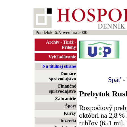
Pondelok 6.Novembra 2000
Archív
-
Tiráž
-
Prílohy
Vyhľadávanie
Na titulnej strane
Domáce
Spať
-
spravodajstvo
Finančné
spravodajstvo
Prebytok Rus
Zahraničie
Šport
Rozpočtový preby
Kurzy
októbri na 2,8 % 
Inzercia
rubľov (651 mil.