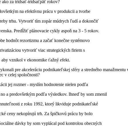
r ako za tridsať-tridsaťpäť rokov?
dovšetkým na efektívnu prácu v produkcii a tvorbe
reby trhu. Vytvoriť tím zopár múdrych ľudí a dokončiť
enska. Predĺžiť plánovacie cykly aspoň na 3 - 5 rokov.
obe hodnôt rezortizmu a začať konečne systémovo
ivatizáciou vytvoriť viac strategických firiem s
aby vznikol v ekonomike ťažný efekt.
ykonali pre akceleráciu podnikateľskej sféry a stredného manažmentu 
ec v celej spoločnosti?
ikácii jej rozmer - myslím hodnotenie nielen podľa
e - no a predovšetkým podľa výsledkov. Ihneď by som zmenil
nuteľnosti z roku 1992, ktorý likviduje podnikateľské
ecké ceny nekopírujú trh. Za špičkovú prácu by bolo
 Sociálne dávky by som vyplácal pod kontrolou obecných