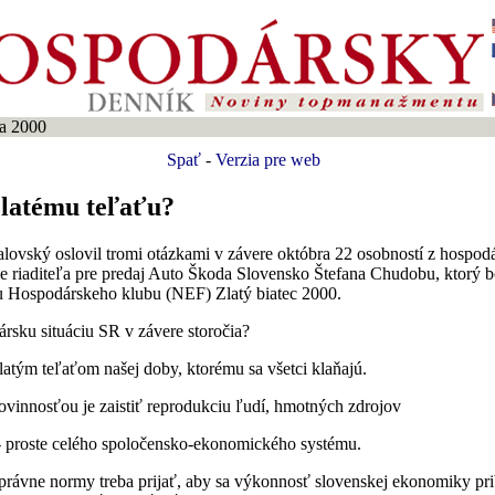
a 2000
Spať
-
Verzia pre web
zlatému teľaťu?
lovský oslovil tromi otázkami v závere októbra 22 osobností z hospod
 riaditeľa pre predaj Auto Škoda Slovensko Štefana Chudobu, ktorý 
u Hospodárskeho klubu (NEF) Zlatý biatec 2000.
rsku situáciu SR v závere storočia?
 zlatým teľaťom našej doby, ktorému sa všetci klaňajú.
vinnosťou je zaistiť reprodukciu ľudí, hmotných zdrojov
- proste celého spoločensko-ekonomického systému.
 právne normy treba prijať, aby sa výkonnosť slovenskej ekonomiky prib