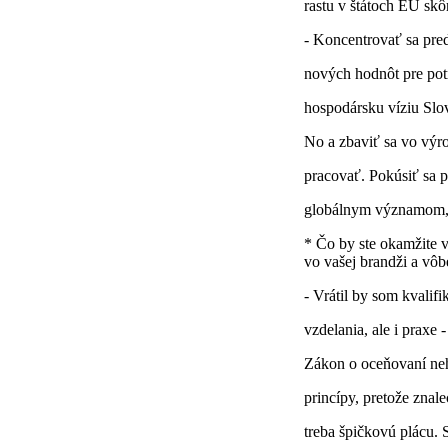
rastu v štátoch EÚ skô
- Koncentrovať sa pre
nových hodnôt pre pot
hospodársku víziu Slov
No a zbaviť sa vo výr
pracovať. Pokúsiť sa pr
globálnym významom, 
* Čo by ste okamžite v
vo vašej brandži a vôb
- Vrátil by som kvalif
vzdelania, ale i prax
Zákon o oceňovaní neh
princípy, pretože znal
treba špičkovú plácu.