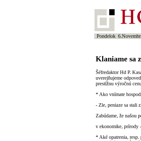
Pondelok 6.Novembr
Klaniame sa 
Šéfredaktor Hd P. Kasa
uverejňujeme odpovede
prestížnu výročnú cen
* Ako vnímate hospodá
- Zle, peniaze sa stali
Zabúdame, že našou po
v ekonomike, prírody 
* Aké opatrenia, resp.