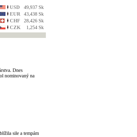
USD
49,937 Sk
EUR
43,438 Sk
CHF
28,426 Sk
CZK
1,254 Sk
árstva. Dnes
bol nominovaný na
lížila sile a tempám