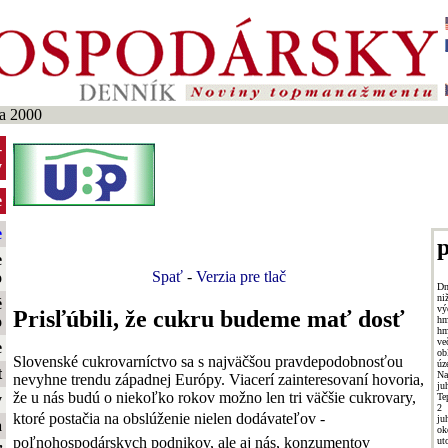
a 2000
-
y
e
e
p
e
Spať
-
Verzia pre tlač
o
Dn
ni
é
vý
Prisľúbili, že cukru budeme mať dosť
o
hm
hm
ve
e
ob
Slovenské cukrovarníctvo sa s najväčšou pravdepodobnosťou
úz
t
Na
nevyhne trendu západnej Európy. Viacerí zainteresovaní hovoria,
ju
že u nás budú o niekoľko rokov možno len tri väčšie cukrovary,
Te
y
2
ktoré postačia na obslúženie nielen dodávateľov -
ju
a
ok
poľnohospodárskych podnikov, ale aj nás, konzumentov
u