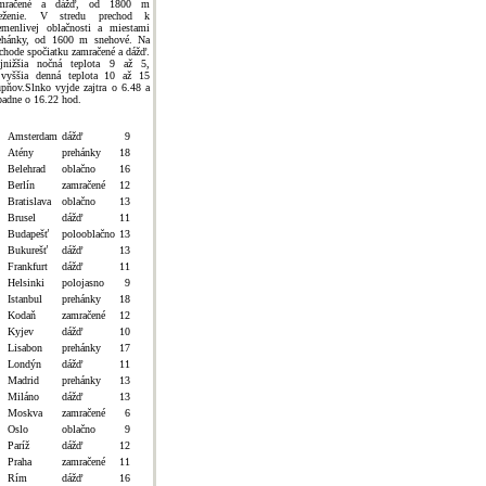
amračené a dážď, od 1800 m
eženie. V stredu prechod k
emenlivej oblačnosti a miestami
ehánky, od 1600 m snehové. Na
chode spočiatku zamračené a dážď.
jnižšia nočná teplota 9 až 5,
jvyššia denná teplota 10 až 15
upňov.Slnko vyjde zajtra o 6.48 a
padne o 16.22 hod.
Amsterdam
dážď
9
Atény
prehánky
18
Belehrad
oblačno
16
Berlín
zamračené
12
Bratislava
oblačno
13
Brusel
dážď
11
Budapešť
polooblačno
13
Bukurešť
dážď
13
Frankfurt
dážď
11
Helsinki
polojasno
9
Istanbul
prehánky
18
Kodaň
zamračené
12
Kyjev
dážď
10
Lisabon
prehánky
17
Londýn
dážď
11
Madrid
prehánky
13
Miláno
dážď
13
Moskva
zamračené
6
Oslo
oblačno
9
Paríž
dážď
12
Praha
zamračené
11
Rím
dážď
16