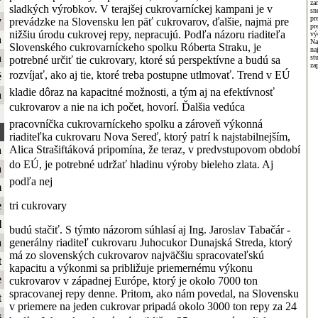
ť
z
sladkých výrobkov. V terajšej cukrovarníckej kampani je v
sn
pr
y
prevádzke na Slovensku len päť cukrovarov, ďalšie, najmä pre
pr
nižšiu úrodu cukrovej repy, nepracujú. Podľa názoru riaditeľa
vý
a
Na
Slovenského cukrovarníckeho spolku Róberta Straku, je
na
a
st
potrebné určiť tie cukrovary, ktoré sú perspektívne a budú sa
za
rozvíjať, ako aj tie, ktoré treba postupne utlmovať. Trend v EÚ
é
kladie dôraz na kapacitné možnosti, a tým aj na efektívnosť
a
cukrovarov a nie na ich počet, hovorí. Ďalšia vedúca
pracovníčka cukrovarníckeho spolku a zároveň výkonná
riaditeľka cukrovaru Nova Sereď, ktorý patrí k najstabilnejším,
Alica Strašiftáková pripomína, že teraz, v predvstupovom období
a
do EÚ, je potrebné udržať hladinu výroby bieleho zlata. Aj
a
podľa nej
m
tri cukrovary
e
l
budú stačiť. S týmto názorom súhlasí aj Ing. Jaroslav Tabačár -
generálny riaditeľ cukrovaru Juhocukor Dunajská Streda, ktorý
a
má zo slovenských cukrovarov najväčšiu spracovateľskú
t
kapacitu a výkonmi sa približuje priemernému výkonu
e
cukrovarov v západnej Európe, ktorý je okolo 7000 ton
spracovanej repy denne. Pritom, ako nám povedal, na Slovensku
t
v priemere na jeden cukrovar pripadá okolo 3000 ton repy za 24
s