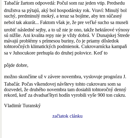
Tabačár žartom odpovedá: Počul som raz jeden vtip. Predsedu
družstva sa pýtajú, aký bol hospodársky rok. Vraví: Minulý bol
suchý, predminulý mokrý, a teraz sa bojíme, aby ten súčasný
nebol tak akurát... Faktom však je, že pre veľké sucho sa museli
urobiť následné sejby, a to už nie je ono, takže hektárové výnosy
sú nižšie. Ani kvalita repy nie je vždy dobrá. V Dunajskej Strede
mávajú problémy s prímesou buriny, čo je priamy dôsledok
tohtoročných klimatických podmienok. Cukrovarnícka kampaň
sa v Juhocukore prehupla do druhej polovice. Keď to
pôjde dobre,
možno skončíme už v závere novembra, vyslovuje prognózu J.
Tabačár. Počas víkendovej návštevy tohto cukrovaru som sa
dozvedel, že druhého novembra tam dosiahli tohtoročný denný
rekord, keď za dvadsaťštyri hodín vyrobili vyše 900 ton cukru.
Vladimír Turanský
začiatok clánku