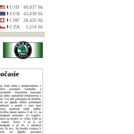
USD
49,937 Sk
EUR
43,438 Sk
CHF
28,426 Sk
CZK
1,254 Sk
očasie
es bude zrána a predpoludním v
žších polohách stredného a
chodného Slovenska miestami
la alebo zamračené oblačnosťou z
ly. Cez deň polojasno až oblačno,
čer na západe ďalšie pribúdanie
lačnosti a neskôr v tejto časti
emia ojedinele slabé zrážky.
jvyššia denná teplota 8 až 12, na
hozápade miestami 14 stupňov.
plota na horách vo výške 1500 m
 stupne. Vietor 3 až 6, na
hozápade 6 až 10, v nárazoch
olo 20 m/s. Na horách víchrica.V
torok od západu postupne