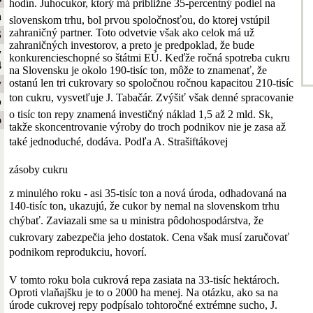
hodín. Juhocukor, ktorý má približne 35-percentný podiel na
a
slovenskom trhu, bol prvou spoločnosťou, do ktorej vstúpil
zahraničný partner. Toto odvetvie však ako celok má už
S
zahraničných investorov, a preto je predpoklad, že bude
y
konkurencieschopné so štátmi EÚ. Keďže ročná spotreba cukru
4
na Slovensku je okolo 190-tisíc ton, môže to znamenať, že
ostanú len tri cukrovary so spoločnou ročnou kapacitou 210-tisíc
y
ton cukru, vysvetľuje J. Tabačár. Zvýšiť však denné spracovanie
b
o tisíc ton repy znamená investičný náklad 1,5 až 2 mld. Sk,
o
takže skoncentrovanie výroby do troch podnikov nie je zasa až
také jednoduché, dodáva. Podľa A. Strašiftákovej
zásoby cukru
z minulého roku - asi 35-tisíc ton a nová úroda, odhadovaná na
140-tisíc ton, ukazujú, že cukor by nemal na slovenskom trhu
chýbať. Zaviazali sme sa u ministra pôdohospodárstva, že
cukrovary zabezpečia jeho dostatok. Cena však musí zaručovať
podnikom reprodukciu, hovorí.
V tomto roku bola cukrová repa zasiata na 33-tisíc hektároch.
Oproti vlaňajšku je to o 2000 ha menej. Na otázku, ako sa na
úrode cukrovej repy podpísalo tohtoročné extrémne sucho, J.