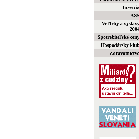
Inzerci
AS
Veľtrhy a výstav
200
Spotrebiteľské cen
Hospodársky klu
Zdravotníctv