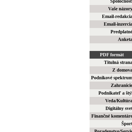
Spoločnos
Vaše názor
Email-redakci
Email-inzerci
Predplatn
Anket
PDF formát
Titulná stran
Z domov
Podnikové spektru
Zahranici
Podnikateľ a štý
Veda/Kultúr
Digitálny sve
Finančné komentár
Špor
Poradenstvo/Servi