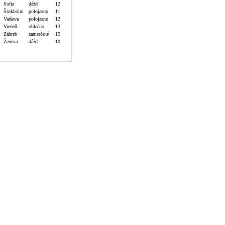
Sofia
dážď
12
Štokholm
polojasno
11
Varšava
polojasno
12
Viedeň
oblačno
13
Záhreb
zamračené
15
Ženeva
dážď
10