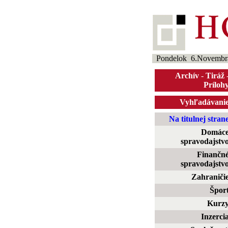
Pondelok 6.Novembr
Archív
-
Tiráž
Príloh
Vyhľadávani
Na titulnej stran
Domác
spravodajstv
Finančn
spravodajstv
Zahraniči
Špor
Kurz
Inzerci