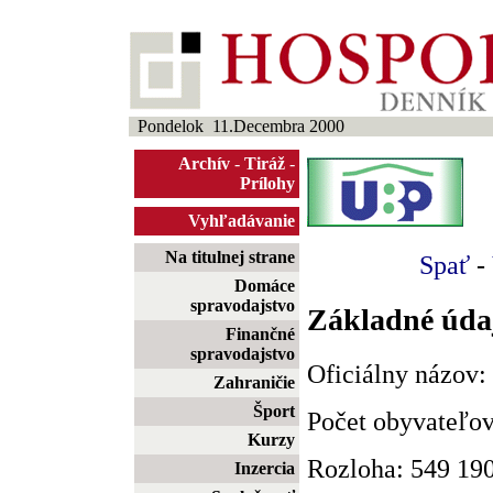
Pondelok 11.Decembra 2000
Archív
-
Tiráž
-
Prílohy
Vyhľadávanie
Na titulnej strane
Spať
-
Domáce
spravodajstvo
Základné úda
Finančné
spravodajstvo
Oficiálny názov:
Zahraničie
Šport
Počet obyvateľov
Kurzy
Rozloha: 549 19
Inzercia