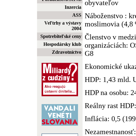
obyvateľov
Inzercia
Náboženstvo : kr
ASS
moslimovia (4,8
Veľtrhy a výstavy
2004
Členstvo v medz
Spotrebiteľské ceny
organizáciách:
Hospodársky klub
G8
Zdravotníctvo
Ekonomické ukaz
HDP: 1,43 mld. 
HDP na osobu: 2
Reálny rast HDP:
Inflácia: 0,5 (19
Nezamestnanosť: 