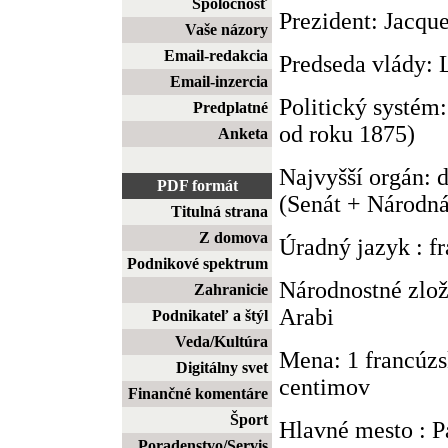
Spoločnosť
Prezident: Jacqu
Vaše názory
Email-redakcia
Predseda vlády: 
Email-inzercia
Politický systém:
Predplatné
od roku 1875)
Anketa
Najvyšší orgán:
PDF formát
(Senát + Národná
Titulná strana
Z domova
Úradný jazyk : f
Podnikové spektrum
Národnostné zlož
Zahranicie
Arabi
Podnikateľ a štýl
Veda/Kultúra
Mena: 1 francúzs
Digitálny svet
centimov
Finančné komentáre
Šport
Hlavné mesto : P
Poradenstvo/Servis