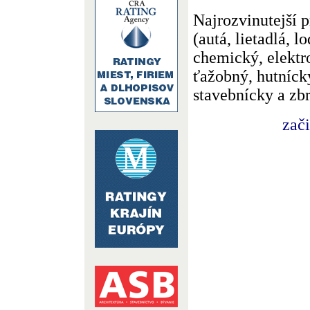
Najrozvinutejší p
(autá, lietadlá, l
chemický, elektr
ťažobný, hutnícky
stavebnícky a zb
zač