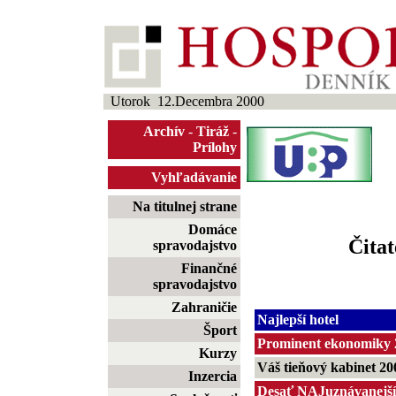
Utorok 12.Decembra 2000
Archív
-
Tiráž
-
Prílohy
Vyhľadávanie
Na titulnej strane
Domáce
Čitat
spravodajstvo
Finančné
spravodajstvo
Zahraničie
Najlepší hotel
Šport
Prominent ekonomiky 
Kurzy
Váš tieňový kabinet 20
Inzercia
Desať NAJuznávanejší