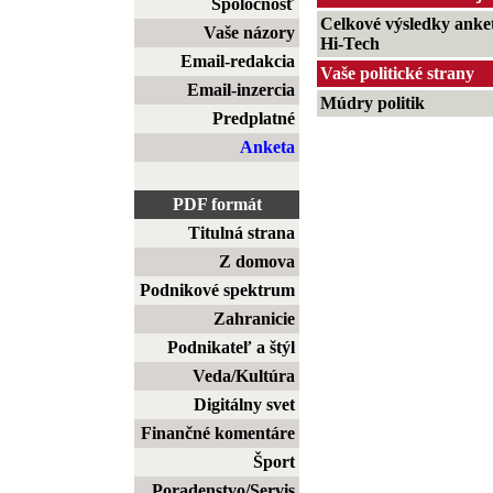
Spoločnosť
Celkové výsledky anke
Vaše názory
Hi-Tech
Email-redakcia
Vaše politické strany
Email-inzercia
Múdry politik
Predplatné
Anketa
PDF formát
Titulná strana
Z domova
Podnikové spektrum
Zahranicie
Podnikateľ a štýl
Veda/Kultúra
Digitálny svet
Finančné komentáre
Šport
Poradenstvo/Servis