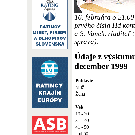
16. februára o 21.00
prvého čísla Hd kont
a S. Vanek, riaditeľ 
sprava).
Údaje z výskumu
december 1999
Pohlavie
Muž
Žena
Vek
19 - 30
31 - 40
41 - 50
nad 50