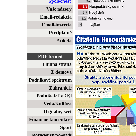
Spoločnosť
Vaše názory
Email-redakcia
Email-inzercia
Predplatné
Anketa
PDF formát
Titulná strana
Z domova
Podnikové spektrum
Zahranicie
Podnikateľ a štýl
Veda/Kultúra
Digitálny svet
Finančné komentáre
Šport
Poradenstvo/Servis