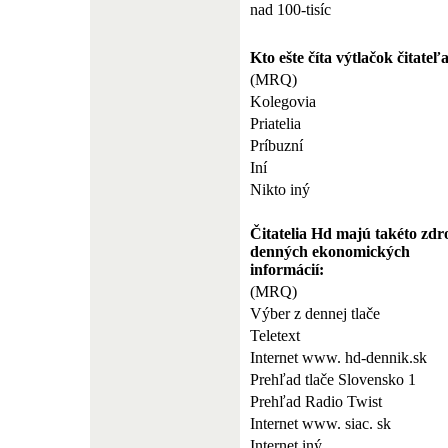
nad 100-tisíc
Kto ešte číta výtlačok čitate
(MRQ)
Kolegovia
Priatelia
Príbuzní
Iní
Nikto iný
Čitatelia Hd majú takéto zdr
denných ekonomických
informácií:
(MRQ)
Výber z dennej tlače
Teletext
Internet www. hd-dennik.sk
Prehľad tlače Slovensko 1
Prehľad Radio Twist
Internet www. siac. sk
Internet iný