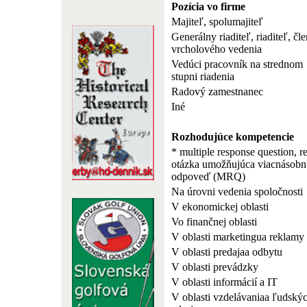
Pozícia vo firme
Majiteľ, spolumajiteľ
Generálny riaditeľ, riaditeľ, čle
vrcholového vedenia
Vedúci pracovník na strednom
stupni riadenia
Radový zamestnanec
Iné
Rozhodujúce kompetencie
* multiple response question, r
otázka umožňujúca viacnásobn
odpoveď (MRQ)
Na úrovni vedenia spoločnosti
V ekonomickej oblasti
Vo finančnej oblasti
V oblasti marketingua reklamy
V oblasti predajaa odbytu
V oblasti prevádzky
V oblasti informácií a IT
V oblasti vzdelávaniaa ľudský