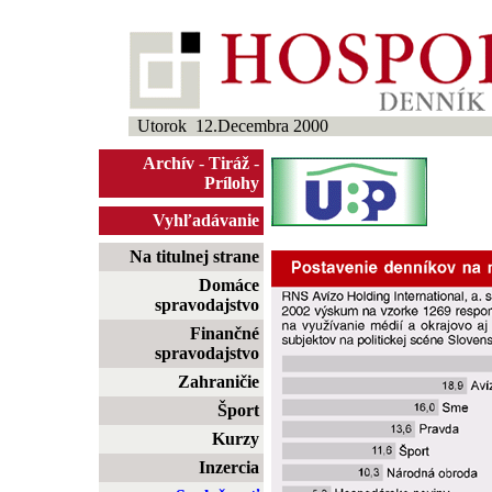
Utorok 12.Decembra 2000
Archív
-
Tiráž
-
Prílohy
Vyhľadávanie
Na titulnej strane
Domáce
spravodajstvo
Finančné
spravodajstvo
Zahraničie
Šport
Kurzy
Inzercia