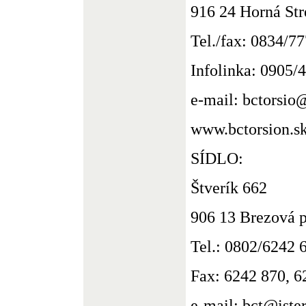
916 24 Horná Str
Tel./fax: 0834/7
Infolinka: 0905/
e-mail: bctorsio@
www.bctorsion.s
SÍDLO:
Štverík 662
906 13 Brezová 
Tel.: 0802/6242 
Fax: 6242 870, 6
e-mail: bct@ister