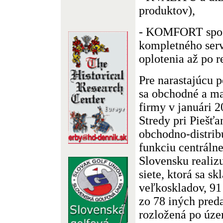
produktov),
- KOMFORT spočí
kompletného serv
oplotenia až po r
Pre narastajúcu 
sa obchodné a ma
firmy v januári 2
Stredy pri Piešťa
obchodno-distrib
funkciu centrálne
Slovensku reali
siete, ktorá sa s
veľkoskladov, 91
zo 78 iných pred
rozložená po úze