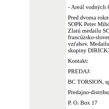
- Areál vodných 
Pred dvoma rokm
SOPK Peter Mih
Zlatú medailu S
francúzsko-slov
vzťahov. Medailu
skupiny DIRICKX
Kontakt:
PREDAJ:
BC TORSION, spol
Predajno-distrib
P. O. Box 17