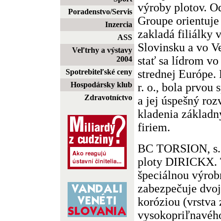
výroby plotov. 
Poradenstvo/Servis
Groupe orientuje 
Inzercia
zakladá filiálky
ASS
Slovinsku a vo Ve
Veľtrhy a výstavy
stať sa lídrom vo
2004
strednej Európe
Spotrebiteľské ceny
Hospodársky klub
r. o., bola prvou
Zdravotníctvo
a jej úspešný roz
kladenia základ
firiem.
BC TORSION, s. r
ploty DIRICKX. T
špeciálnou výrob
zabezpečuje dvoj
koróziou (vrstva 
vysokopriľnavého