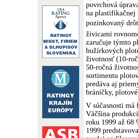
povrchová úprava
na plastifikačnej
pozinkovaný drôt
živicami rovnome
zaručuje týmto p
bužírkových plot
životnosť (10-ro
50-ročná životno
sortimentu plot
predáva aj priem
bráničky, plotové
V súčasnosti má 
Väčšina produkci
roku 1999 až 68 
1999 predstavoval