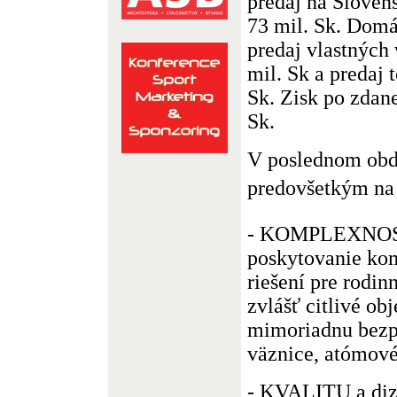
predaj na Slovens
73 mil. Sk. Domác
predaj vlastných
mil. Sk a predaj 
Sk. Zisk po zdan
Sk.
V poslednom obdo
predovšetkým na tr
- KOMPLEXNOSŤ
poskytovanie ko
riešení pre rodin
zvlášť citlivé ob
mimoriadnu bezp
väznice, atómové 
- KVALITU a diza