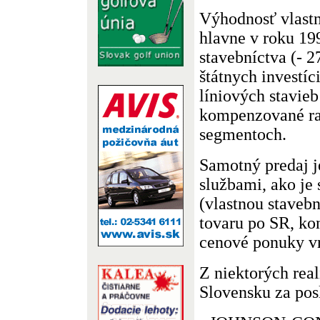
Výhodnosť vlastn
hlavne v roku 19
stavebníctva (- 27
štátnych investíc
líniových stavieb
kompenzované ra
segmentoch.
Samotný predaj 
službami, ako je 
(vlastnou staveb
tovaru po SR, ko
cenové ponuky vr
Z niektorých real
Slovensku za pos