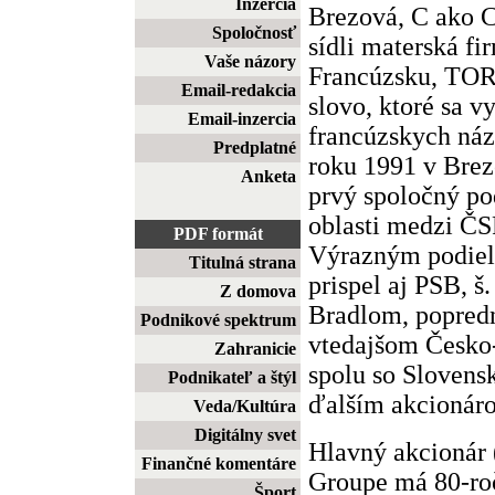
Inzercia
Brezová, C ako C
Spoločnosť
sídli materská 
Vaše názory
Francúzsku, TORS
Email-redakcia
slovo, ktoré sa v
Email-inzercia
francúzskych názv
Predplatné
roku 1991 v Bre
Anketa
prvý spoločný po
oblasti medzi Č
PDF formát
Výrazným podiel
Titulná strana
prispel aj PSB, š
Z domova
Bradlom, popredn
Podnikové spektrum
vtedajšom Česko-
Zahranicie
spolu so Slovensk
Podnikateľ a štýl
ďalším akcioná
Veda/Kultúra
Digitálny svet
Hlavný akcionár
Finančné komentáre
Groupe má 80-roč
Šport