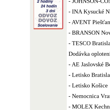
- JOHNSON-CO
- INA Kysucké N
- AVENT Piešťa
- BRANSON Nov
- TESCO Bratisl
Dodávka oploteni
- AE Jaslovské B
- Letisko Bratisl
- Letisko Košice
- Nemocnica Vra
- MOLEX Kechn