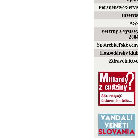
Poradenstvo/Servi
Inzerci
AS
Veľtrhy a výstav
200
Spotrebiteľské cen
Hospodársky klu
Zdravotníctv