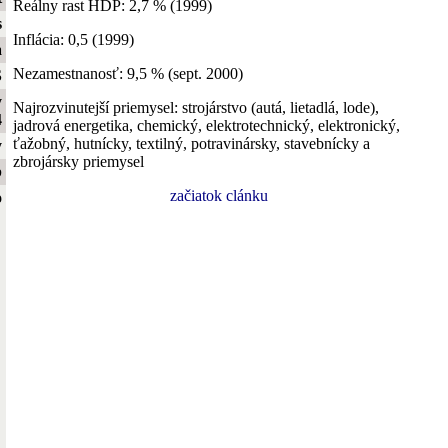
Reálny rast HDP: 2,7 % (1999)
s
Inflácia: 0,5 (1999)
a
Nezamestnanosť: 9,5 % (sept. 2000)
S
y
Najrozvinutejší priemysel: strojárstvo (autá, lietadlá, lode),
4
jadrová energetika, chemický, elektrotechnický, elektronický,
ťažobný, hutnícky, textilný, potravinársky, stavebnícky a
y
zbrojársky priemysel
b
začiatok clánku
o