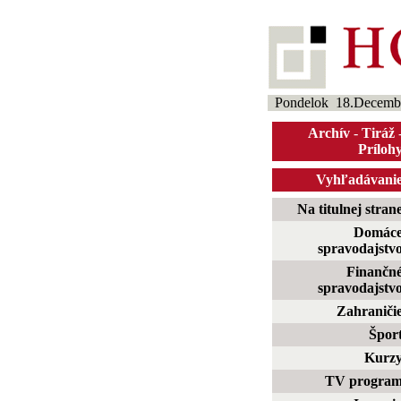
Pondelok 18.Decemb
Archív
-
Tiráž
Príloh
Vyhľadávani
Na titulnej stran
Domác
spravodajstv
Finančn
spravodajstv
Zahraniči
Špor
Kurz
TV progra