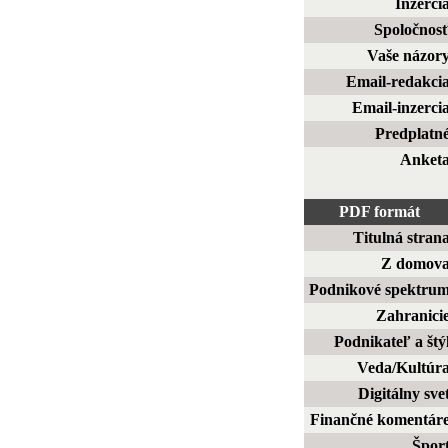
Inzerci
Spoločnos
Vaše názor
Email-redakci
Email-inzerci
Predplatn
Anket
PDF formát
Titulná stran
Z domov
Podnikové spektru
Zahranici
Podnikateľ a štý
Veda/Kultúr
Digitálny sve
Finančné komentár
Špor