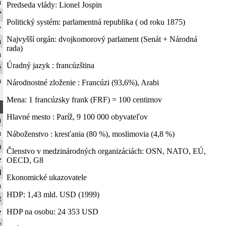
a
Predseda vlády: Lionel Jospin
ť
Politický systém: parlamentná republika ( od roku 1875)
y
Najvyšší orgán: dvojkomorový parlament (Senát + Národná
a
rada)
a
Úradný jazyk : francúzština
é
a
Národnostné zloženie : Francúzi (93,6%), Arabi
Mena: 1 francúzsky frank (FRF) = 100 centimov
Hlavné mesto : Paríž, 9 100 000 obyvateľov
a
a
Náboženstvo : kresťania (80 %), moslimovia (4,8 %)
m
Členstvo v medzinárodných organizáciách: OSN, NATO, EÚ,
e
OECD, G8
l
Ekonomické ukazovatele
a
HDP: 1,43 mld. USD (1999)
t
HDP na osobu: 24 353 USD
e
t