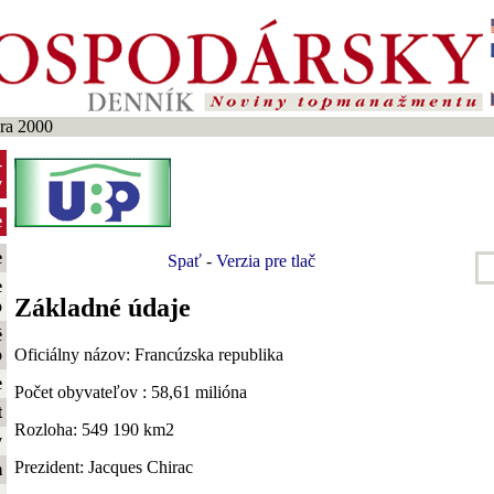
ra 2000
-
y
e
e
Spať
-
Verzia pre tlač
e
Základné údaje
o
é
Oficiálny názov: Francúzska republika
o
e
Počet obyvateľov : 58,61 milióna
t
Rozloha: 549 190 km2
y
Prezident: Jacques Chirac
m