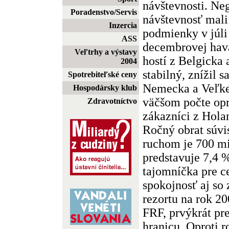
návštevnosti. Ne
Poradenstvo/Servis
návštevnosť mali
Inzercia
podmienky v júli
ASS
decembrovej havá
Veľtrhy a výstavy
hostí z Belgicka 
2004
stabilný, znížil s
Spotrebiteľské ceny
Nemecka a Veľkej
Hospodársky klub
väčšom počte opro
Zdravotníctvo
zákazníci z Hola
Ročný obrat súvi
ruchom je 700 mi
predstavuje 7,4 
tajomníčka pre c
spokojnosť aj so
rezortu na rok 2
FRF, prvýkrát pr
hranicu. Oproti 