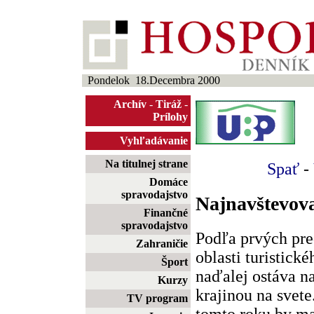
Pondelok 18.Decembra 2000
Archív
-
Tiráž
-
Prílohy
Vyhľadávanie
Na titulnej strane
Spať
-
Domáce
spravodajstvo
Najnavštevova
Finančné
spravodajstvo
Podľa prvých pr
Zahraničie
oblasti turistick
Šport
naďalej ostáva n
Kurzy
krajinou na svet
TV program
tomto roku by ma