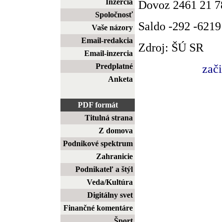
Inzercia
Dovoz 2461 21 7
Spoločnosť
Saldo -292 -6219
Vaše názory
Email-redakcia
Zdroj: ŠÚ SR
Email-inzercia
Predplatné
zač
Anketa
PDF formát
Titulná strana
Z domova
Podnikové spektrum
Zahranicie
Podnikateľ a štýl
Veda/Kultúra
Digitálny svet
Finančné komentáre
Šport