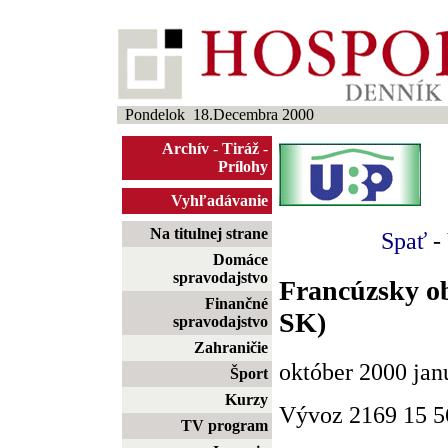
Pondelok 18.Decembra 2000
Archív
-
Tiráž
-
Prílohy
Vyhľadávanie
Na titulnej strane
Spať
-
Domáce
spravodajstvo
Francúzsky ob
Finančné
SK)
spravodajstvo
Zahraničie
október 2000 jan
Šport
Kurzy
Vývoz 2169 15 5
TV program