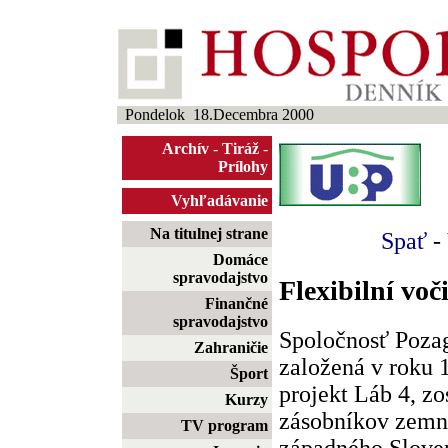
Pondelok 18.Decembra 2000
Archív
-
Tiráž
-
Prílohy
Vyhľadávanie
Na titulnej strane
Spať
-
Domáce
spravodajstvo
Flexibilní voč
Finančné
spravodajstvo
Spoločnosť Poza
Zahraničie
založená v roku 
Šport
projekt Láb 4, 
Kurzy
zásobníkov zemné
TV program
západného Sloven