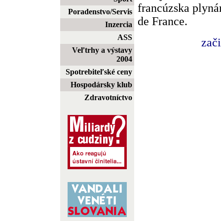
francúzska plyná
Poradenstvo/Servis
de France.
Inzercia
ASS
zač
Veľtrhy a výstavy
2004
Spotrebiteľské ceny
Hospodársky klub
Zdravotníctvo