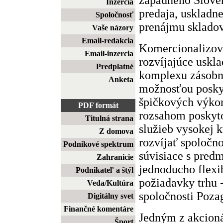
Inzercia
predaja, uskladn
Spoločnosť
prenájmu skladov
Vaše názory
Email-redakcia
Komercionalizov
Email-inzercia
rozvíjajúce uskl
Predplatné
komplexu zásobn
Anketa
možnosťou posky
špičkových výko
PDF formát
rozsahom poskyt
Titulná strana
služieb vysokej 
Z domova
rozvíjať spoločnos
Podnikové spektrum
súvisiace s predm
Zahranicie
jednoducho flexi
Podnikateľ a štýl
požiadavky trhu -
Veda/Kultúra
spoločnosti Pozag
Digitálny svet
Finančné komentáre
Jedným z akcionár
Šport