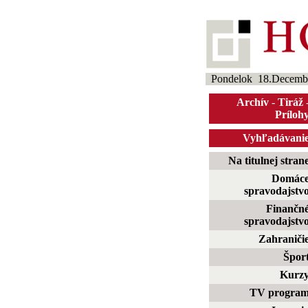
Pondelok 18.Decemb
Archív
-
Tiráž
Príloh
Vyhľadávani
Na titulnej stran
Domác
spravodajstv
Finančn
spravodajstv
Zahraniči
Špor
Kurz
TV progra