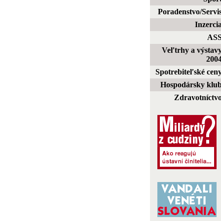
Poradenstvo/Servi
Inzerci
AS
Veľtrhy a výstav
200
Spotrebiteľské cen
Hospodársky klu
Zdravotníctv