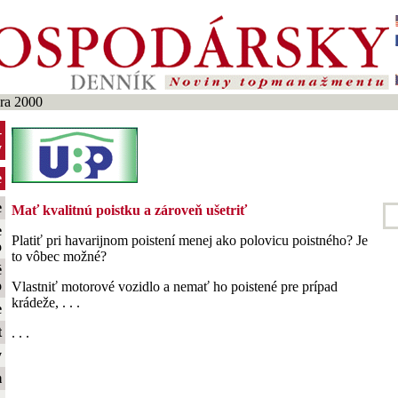
ra 2000
-
y
e
e
Mať kvalitnú poistku a zároveň ušetriť
e
Platiť pri havarijnom poistení menej ako polovicu poistného? Je
o
to vôbec možné?
é
o
Vlastniť motorové vozidlo a nemať ho poistené pre prípad
krádeže, . . .
e
t
. . .
y
m