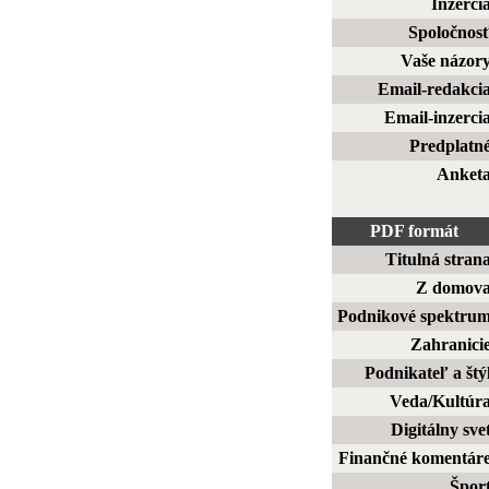
Inzerci
Spoločnos
Vaše názor
Email-redakci
Email-inzerci
Predplatn
Anket
PDF formát
Titulná stran
Z domov
Podnikové spektru
Zahranici
Podnikateľ a štý
Veda/Kultúr
Digitálny sve
Finančné komentár
Špor