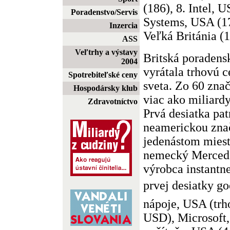
(186), 8. Intel, 
Poradenstvo/Servis
Systems, USA (1
Inzercia
Veľká Británia (1
ASS
Veľtrhy a výstavy
Britská poradens
2004
vyrátala trhovú 
Spotrebiteľské ceny
sveta. Zo 60 zna
Hospodársky klub
viac ako miliard
Zdravotníctvo
Prvá desiatka pa
neamerickou znač
jedenástom miest
nemecký Mercede
výrobca instantn
prvej desiatky g
nápoje, USA (trh
USD), Microsoft,