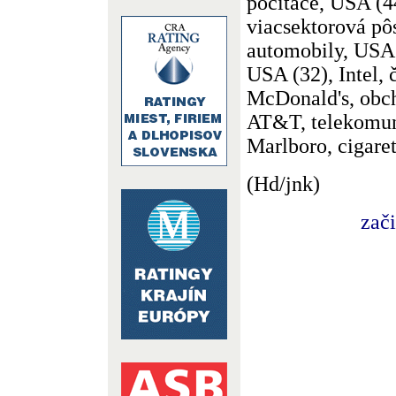
počítače, USA (44
viacsektorová pô
automobily, USA 
USA (32), Intel, 
McDonald's, obch
AT&T, telekomun
Marlboro, cigare
(Hd/jnk)
zač