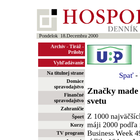
Pondelok 18.Decembra 2000
Archív
-
Tiráž
-
Prílohy
Vyhľadávanie
Na titulnej strane
Spať
-
Domáce
spravodajstvo
Značky made 
Finančné
svetu
spravodajstvo
Zahraničie
Z 1000 najväčších
Šport
máji 2000 podľa 
Kurzy
Business Week 4
TV program