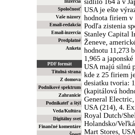
sídlilo 164 a v J
Inzercia
USA je ešte výraz
Spoločnosť
hodnota firiem v 
Vaše názory
Podľa zistenia s
Email-redakcia
Email-inzercia
Stanley Capital I
Predplatné
Ženeve, americk
Anketa
hodnotu 11,273 b
1,965 a japonské 
PDF formát
USA majú silnú p
Titulná strana
kde z 25 firiem 
Z domova
desiatku tvoria: 
Podnikové spektrum
(kapitálová hodn
Zahranicie
General Electric
Podnikateľ a štýl
USA (214), 4. Ex
Veda/Kultúra
Royal Dutch/Shel
Digitálny svet
Holandsko/Veľká 
Finančné komentáre
Mart Stores, US
Šport