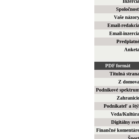
Inzerci
Spoločnos
Vaše názor
Email-redakci
Email-inzerci
Predplatn
Anket
PDF formát
Titulná stran
Z domov
Podnikové spektru
Zahranici
Podnikateľ a štý
Veda/Kultúr
Digitálny sve
Finančné komentár
Špor