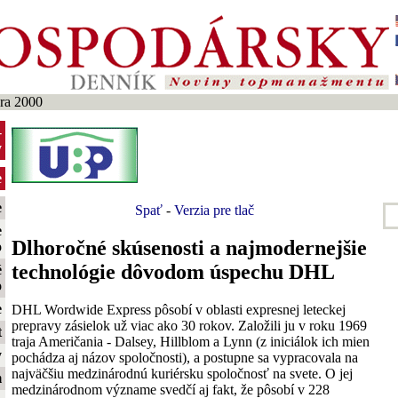
ra 2000
-
y
e
e
Spať
-
Verzia pre tlač
e
Dlhoročné skúsenosti a najmodernejšie
o
technológie dôvodom úspechu DHL
é
o
e
DHL Wordwide Express pôsobí v oblasti expresnej leteckej
prepravy zásielok už viac ako 30 rokov. Založili ju v roku 1969
t
traja Američania - Dalsey, Hillblom a Lynn (z iniciálok ich mien
y
pochádza aj názov spoločnosti), a postupne sa vypracovala na
najväčšiu medzinárodnú kuriérsku spoločnosť na svete. O jej
m
medzinárodnom význame svedčí aj fakt, že pôsobí v 228