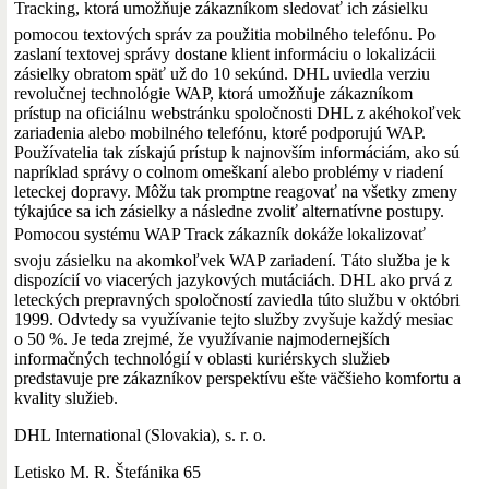
Tracking, ktorá umožňuje zákazníkom sledovať ich zásielku
pomocou textových správ za použitia mobilného telefónu. Po
zaslaní textovej správy dostane klient informáciu o lokalizácii
zásielky obratom späť už do 10 sekúnd. DHL uviedla verziu
revolučnej technológie WAP, ktorá umožňuje zákazníkom
prístup na oficiálnu webstránku spoločnosti DHL z akéhokoľvek
zariadenia alebo mobilného telefónu, ktoré podporujú WAP.
Používatelia tak získajú prístup k najnovším informáciám, ako sú
napríklad správy o colnom omeškaní alebo problémy v riadení
leteckej dopravy. Môžu tak promptne reagovať na všetky zmeny
týkajúce sa ich zásielky a následne zvoliť alternatívne postupy.
Pomocou systému WAP Track zákazník dokáže lokalizovať
svoju zásielku na akomkoľvek WAP zariadení. Táto služba je k
dispozícií vo viacerých jazykových mutáciách. DHL ako prvá z
leteckých prepravných spoločností zaviedla túto službu v októbri
1999. Odvtedy sa využívanie tejto služby zvyšuje každý mesiac
o 50 %. Je teda zrejmé, že využívanie najmodernejších
informačných technológií v oblasti kuriérskych služieb
predstavuje pre zákazníkov perspektívu ešte väčšieho komfortu a
kvality služieb.
DHL International (Slovakia), s. r. o.
Letisko M. R. Štefánika 65