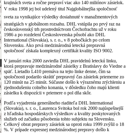
a
krajinách sveta a ročne prepraví viac ako 140 miliónov zásielok.
V roku 1998 jej bol udelený titul Najglobálnejšia spoločnosť
ť
y
sveta za vynikajúce výsledky dosiahnuté v manažmentových
stratégiách v globálnom rozsahu. DHL vstúpila po prvý raz na
a
československý trh prostredníctvom Čechofrachtu už v roku
a
1986 a po rozdelení Československa pôsobí ako DHL
é
International (Slovakia), s. r. o., v 8 pobočkách po celom
Slovensku. Ako prvá medzinárodná letecká prepravná
a
spoločnosť získala komplexný certifikát kvality ISO 9002.
V januári roku 2000 zaviedla DHL pravidelnú leteckú linku,
ktorá prepravuje medzinárodné zásielky z Bratislavy do Viedne a
a
späť. Lietadlo L410 premáva na tejto linke denne, čím sa
spoločnosti podarilo skrátiť prepravný čas zásielok priemerne zo
a
120 minút na 25 minút. Súčasne došlo k výraznému zrýchleniu a
m
zjednodušeniu colného konania, v dôsledku čoho majú klienti
zásielku k dispozícii v priemere o pol dňa skôr.
e
l
Podľa vyjadrenia generálneho riaditeľa DHL International
(Slovakia), s. r. o., Laurenca Svitoka bol rok 2000 najúspešnejší
a
z hľadiska hospodárskych výsledkov a kvality poskytovaných
t
služieb od začiatku pôsobenia tohto subjektu na Slovensku.
Celkový obrat prepravy zásielok sa oproti roku 1999 zvýšil o 18
e
%. V prípade expresnej medzinárodnej prepravy došlo k
t