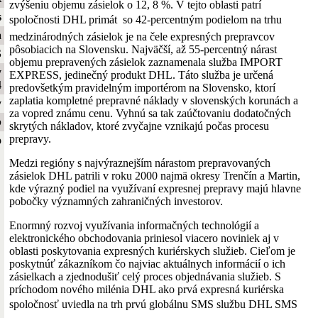
zvýšeniu objemu zásielok o 12, 8 %. V tejto oblasti patrí
s
spoločnosti DHL primát  so 42-percentným podielom na trhu
a
medzinárodných zásielok je na čele expresných prepravcov
pôsobiacich na Slovensku. Najväčší, až 55-percentný nárast
S
objemu prepravených zásielok zaznamenala služba IMPORT
y
EXPRESS, jedinečný produkt DHL. Táto služba je určená
4
predovšetkým pravidelným importérom na Slovensko, ktorí
zaplatia kompletné prepravné náklady v slovenských korunách a
y
za vopred známu cenu. Vyhnú sa tak zaúčtovaniu dodatočných
b
skrytých nákladov, ktoré zvyčajne vznikajú počas procesu
prepravy.
o
Medzi regióny s najvýraznejším nárastom prepravovaných
zásielok DHL patrili v roku 2000 najmä okresy Trenčín a Martin,
kde výrazný podiel na využívaní expresnej prepravy majú hlavne
pobočky významných zahraničných investorov.
Enormný rozvoj využívania informačných technológií a
elektronického obchodovania priniesol viacero noviniek aj v
oblasti poskytovania expresných kuriérskych služieb. Cieľom je
poskytnúť zákazníkom čo najviac aktuálnych informácií o ich
zásielkach a zjednodušiť celý proces objednávania služieb. S
príchodom nového milénia DHL ako prvá expresná kuriérska
spoločnosť uviedla na trh prvú globálnu SMS službu DHL SMS