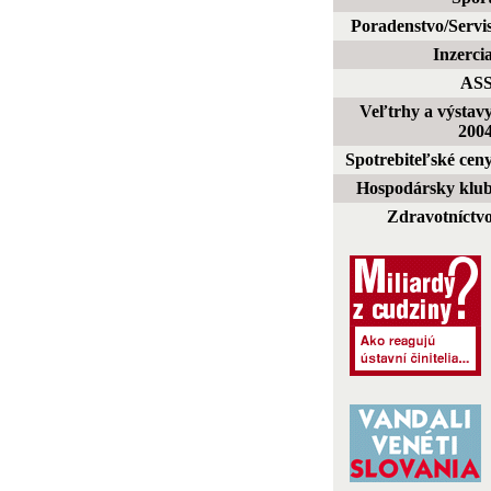
Poradenstvo/Servi
Inzerci
AS
Veľtrhy a výstav
200
Spotrebiteľské cen
Hospodársky klu
Zdravotníctv