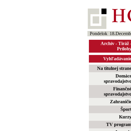
Pondelok 18.Decemb
Archív
-
Tiráž
Príloh
Vyhľadávani
Na titulnej stran
Domác
spravodajstv
Finančn
spravodajstv
Zahraniči
Špor
Kurz
TV progra