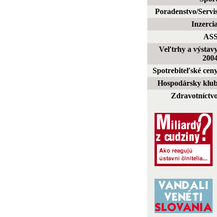
Poradenstvo/Servi
Inzerci
AS
Veľtrhy a výstav
200
Spotrebiteľské cen
Hospodársky klu
Zdravotníctv