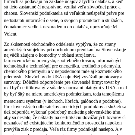
firmách sa podávajú na základe údajov z týchto databáz, a keď
sú tieto zastarané či nesprávne, vzniká veľa zbytočnej práce a
chaosu. Slovenskí podnikatelia sú veľakrát neúspešní práve pre
nedostatok informácií o sebe, o svojich produktoch a službách,
čo nakoniec vedie k nezaradeniu do databáz, upozorňuje M.
Volent.
Zo skúseností obchodného oddelenia vyplýva, že zo strany
amerických subjektov pri obchodnom prenikaní na Slovensko je
najväčší záujem o komodity v oblasti strojárstva,
farmaceutického priemyslu, spotrebného tovaru, informačných
technológií a technológií pre energetiku, textilného priemyslu,
chemického priemyslu a v neposlednom rade aj kozmetického
priemyslu. Slováci by do USA najradšej vyvážali polotovary a
suroviny. Dôležité odporučenie pre slovenské firmy: tovar by
mal byť certifikovaný v súlade s normami platnými v USA a mal
by byť šitý na mieru americkým podmienkam, teda tamojšiemu
meraciemu systému (v inchoch, librách, galónoch a podobne).
Pre slovenských odberateľov amerických produktov a služieb sa
tiež odporúča vykonať podrobný marketing slovenského trhu,
aby sa nestalo, že náklady na certifikáciu dovážaných tovarov či
neznalosť už existujúceho konkurenčného prostredia napokon
prevýšia zisk z predaja. Veľa ráz firmy podnikajú naslepo. A v