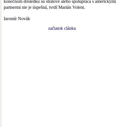
konečnom dôsledku sú stratové alebo spolupráca s americkými
partnermi nie je úspešná, tvrdí Marián Volent.
Iaromír Novák
začiatok clánku