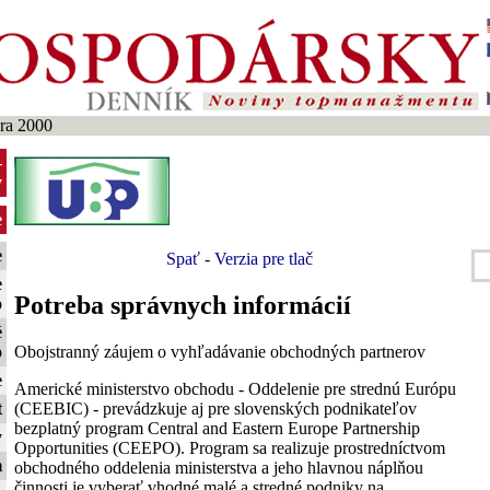
ra 2000
-
y
e
e
Spať
-
Verzia pre tlač
e
Potreba správnych informácií
o
é
Obojstranný záujem o vyhľadávanie obchodných partnerov
o
e
Americké ministerstvo obchodu - Oddelenie pre strednú Európu
(CEEBIC) - prevádzkuje aj pre slovenských podnikateľov
t
bezplatný program Central and Eastern Europe Partnership
y
Opportunities (CEEPO). Program sa realizuje prostredníctvom
m
obchodného oddelenia ministerstva a jeho hlavnou náplňou
činnosti je vyberať vhodné malé a stredné podniky na