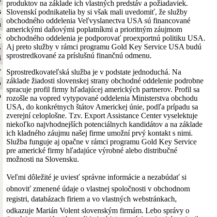
produktov na základe ich vlastných predstáv a požiadaviek.
s
Slovenskí podnikatelia by si však mali uvedomiť, že služby
obchodného oddelenia Veľvyslanectva USA sú financované
a
americkými daňovými poplatníkmi a prioritným záujmom
S
obchodného oddelenia je podporovať proexportnú politiku USA.
Aj preto služby v rámci programu Gold Key Service USA budú
y
sprostredkované za príslušnú finančnú odmenu.
4
y
Sprostredkovateľská služba je v podstate jednoduchá. Na
základe žiadosti slovenskej strany obchodné oddelenie podrobne
b
spracuje profil firmy hľadajúcej amerických partnerov. Profil sa
o
rozošle na vopred vytypované oddelenia Ministerstva obchodu
USA, do konkrétnych štátov Americkej únie, podľa prípadu sa
zverejní celoplošne. Tzv. Export Assistance Center vyselektuje
niekoľko najvhodnejších potenciálnych kandidátov a na základe
ich kladného záujmu našej firme umožní prvý kontakt s nimi.
Služba funguje aj opačne v rámci programu Gold Key Service
pre americké firmy hľadajúce výrobné alebo distribučné
možnosti na Slovensku.
Veľmi dôležité je uviesť správne informácie a nezabúdať si
obnoviť zmenené údaje o vlastnej spoločnosti v obchodnom
registri, databázach firiem a vo vlastných webstránkach,
odkazuje Marián Volent slovenským firmám. Lebo správy o