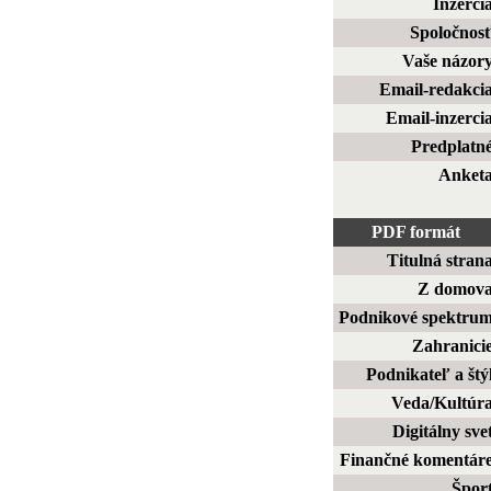
Inzerci
Spoločnos
Vaše názor
Email-redakci
Email-inzerci
Predplatn
Anket
PDF formát
Titulná stran
Z domov
Podnikové spektru
Zahranici
Podnikateľ a štý
Veda/Kultúr
Digitálny sve
Finančné komentár
Špor