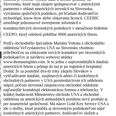
a
Slovensku, ktoré majú záujem spolupracovať s americkými
ť
partnermi v oblasti amerických investícií na Slovensku,
vytvárania spoločných podnikov, pri hľadaní dodávateľov
y
technológií, know-how alebo získavania licencií. CEEBIC
a
umožňuje jednorazové uverejnenie informácií o
a
kontaktuchtivých slovenských podnikoch v mesačnom bulletine
CEEPO, ktorý odoberá približne 9000 amerických firiem.
é
a
Podľa obchodného špecialistu Mariána Volenta z obchodného
oddelenia Veľvyslanectva USA na Slovensku vhodnou
príležitosťou na získavanie nových kontaktov pre slovenských
podnikateľov je návšteva webovej stránky
a
www.thomasregister.com. Je to jedna z najrozsiahlejších databáz
amerických firiem a prístup do nej je po registrácii bezplatný.
a
Dodal, že za posledné dva-tri roky záujem Slovákov o
m
vyhľadávanie databáz, zaujímavých adries či konkrétnych
obchodných partnerov v USA prostredníctvom ich oddelenia
e
stúpol, pričom slovenskí záujemcovia obchodné oddelenie
l
najčastejšie kontaktujú elektronickou formou a telefonicky. V
krátkej budúcnosti Ministerstvo obchodu USA a obchodné
a
oddelenia na amerických ambasádach ponúknu nový produkt aj
t
pre neamerické spoločnosti. Má názov Gold Key Service USA a
ide o služby, ktoré pomôžu aj slovenským podnikateľom nájsť
e
konkrétnych amerických partnerov, dodávateľov služieb a
t