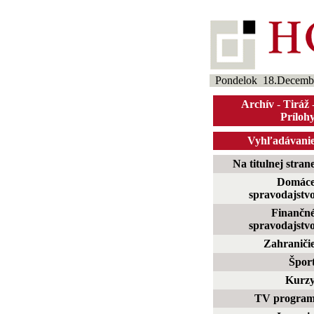
Pondelok 18.Decemb
Archív
-
Tiráž
Príloh
Vyhľadávani
Na titulnej stran
Domác
spravodajstv
Finančn
spravodajstv
Zahraniči
Špor
Kurz
TV progra