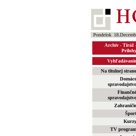
Pondelok 18.Decemb
Archív
-
Tiráž
Príloh
Vyhľadávani
Na titulnej stran
Domác
spravodajstv
Finančn
spravodajstv
Zahraniči
Špor
Kurz
TV progra