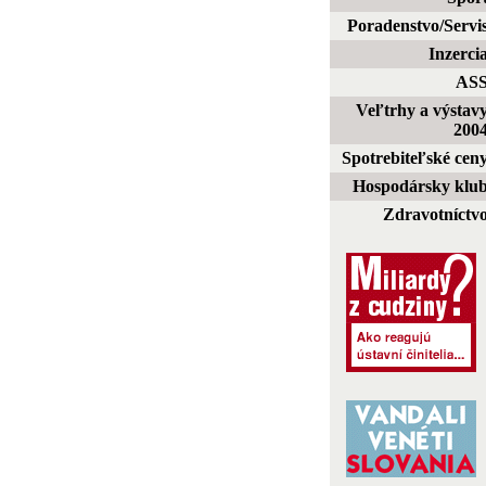
Poradenstvo/Servi
Inzerci
AS
Veľtrhy a výstav
200
Spotrebiteľské cen
Hospodársky klu
Zdravotníctv