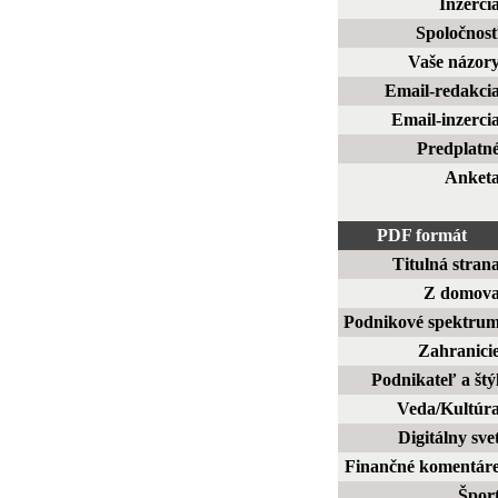
Inzerci
Spoločnos
Vaše názor
Email-redakci
Email-inzerci
Predplatn
Anket
PDF formát
Titulná stran
Z domov
Podnikové spektru
Zahranici
Podnikateľ a štý
Veda/Kultúr
Digitálny sve
Finančné komentár
Špor