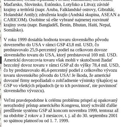
a
Maďarsko, Slovinsko, Estónsko, Lotyšsko a Litva); závislé
ť
krajiny a teritóriá (napr. Aruba, Falklandské ostrovy, Gibraltár,
Holandské Antily); združenia krajín (Andská skupina, ASEAN a
y
CARICOM). Osobitne sú ešte vybrané najmenej rozvinuté
a
krajiny sveta (napr. Bangladéš, Benin, Bhutan, Haiti, Nepal,
Somálsko).
a
é
V roku 1999 dosiahla hodnota tovaru slovenského pôvodu
dovezeného do USA v rámci GSP 43,8 mil. USD, čo
a
predstavovalo 25,9-percentný podiel na celkovom dovoze
slovenského tovaru do USA, ktorý predstavoval 169 mil. USD.
Americkí dovozcovia tovaru však mohli v skutočnosti žiadať
bezcolný dovoz tovaru v rámci GSP až do výšky 78,4 mil. USD,
a
čo by predstavovalo 46,4-percentný podiel z celkového vývozu
a
tovaru slovenského pôvodu do USA! Je škoda, že americké
dovozné firmy nepožiadali o zohľadnenie výnimky týkajúcej sa
m
GSP vo všetkých prípadoch (je to ich povinnosť, nie povinnosť
e
slovenského vývozcu).
l
Veľmi pravdepodobne k celému problému prispel aj opakovaný
a
nerozhodný prístup amerického Kongresu, ktorý schválil ďalšie
predĺženie systému GSP až koncom novembra 1999, tentoraz až
t
na obdobie 2 rokov a 3 mesiacov, t. j. až do 30. septembra 2001
e
so spätnou platnosťou od 1. 7. 1999.
t