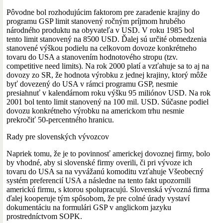
Pôvodne bol rozhodujúcim faktorom pre zaradenie krajiny do
programu GSP limit stanovený ročným príjmom hrubého
národného produktu na obyvateľa v USD. V roku 1985 bol
tento limit stanovený na 8500 USD. Ďalej sú určité obmedzenia
stanovené výškou podielu na celkovom dovoze konkrétneho
tovaru do USA a stanovením hodnotového stropu (tzv.
competitive need limits). Na rok 2000 platí a vzťahuje sa to aj na
dovozy zo SR, že hodnota výrobku z jednej krajiny, ktorý môže
byť dovezený do USA v rámci programu GSP, nesmie
presiahnuť v kalendárnom roku výšku 95 miliónov USD. Na rok
2001 bol tento limit stanovený na 100 mil. USD. Súčasne podiel
dovozu konkrétneho výrobku na americkom trhu nesmie
prekročiť 50-percentného hranicu.
Rady pre slovenských vývozcov
Napriek tomu, že je to povinnosť americkej dovoznej firmy, bolo
by vhodné, aby si slovenské firmy overili, či pri vývoze ich
tovaru do USA sa na vyvážanú komoditu vzťahuje Všeobecný
systém preferencií USA a následne na tento fakt upozornili
americkú firmu, s ktorou spolupracujú. Slovenská vývozná firma
ďalej kooperuje tým spôsobom, že pre colné úrady vystaví
dokumentáciu na formulári GSP v anglickom jazyku
prostredníctvom SOPK.