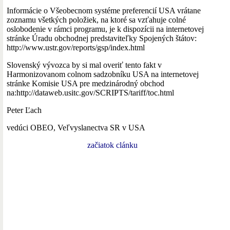
Informácie o Všeobecnom systéme preferencií USA vrátane
zoznamu všetkých položiek, na ktoré sa vzťahuje colné
oslobodenie v rámci programu, je k dispozícii na internetovej
stránke Úradu obchodnej predstaviteľky Spojených štátov:
http://www.ustr.gov/reports/gsp/index.html
Slovenský vývozca by si mal overiť tento fakt v
Harmonizovanom colnom sadzobníku USA na internetovej
stránke Komisie USA pre medzinárodný obchod
na:http://dataweb.usitc.gov/SCRIPTS/tariff/toc.html
Peter Ľach
vedúci OBEO, Veľvyslanectva SR v USA
začiatok clánku