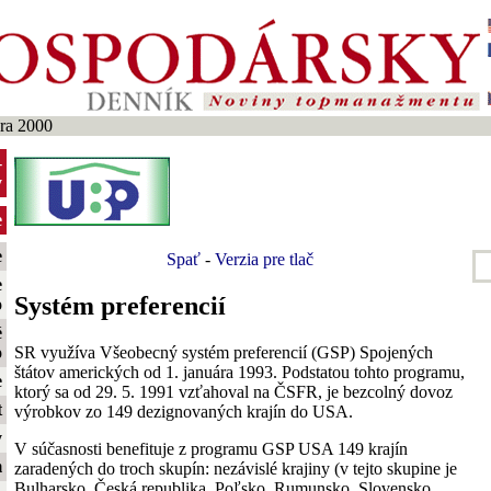
ra 2000
-
y
e
e
Spať
-
Verzia pre tlač
e
Systém preferencií
o
é
SR využíva Všeobecný systém preferencií (GSP) Spojených
o
štátov amerických od 1. januára 1993. Podstatou tohto programu,
e
ktorý sa od 29. 5. 1991 vzťahoval na ČSFR, je bezcolný dovoz
t
výrobkov zo 149 dezignovaných krajín do USA.
y
V súčasnosti benefituje z programu GSP USA 149 krajín
m
zaradených do troch skupín: nezávislé krajiny (v tejto skupine je
Bulharsko, Česká republika, Poľsko, Rumunsko, Slovensko,