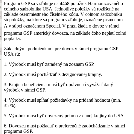
Program GSP sa vzťahuje na 4468 položiek Harmonizovaného
s
colného sadzobníka USA. Jednotlivé položky sú rozlíšené na
základe osemmiestneho číselného kódu. V colnom sadzobníku
a
sú položky, na ktoré sa program vzťahuje, označené písmenom
S
A v stĺpci označenom Special. V praxi žiada o dovoz v rámci
y
programu GSP americký dovozca, na základe čoho neplatí colné
4
poplatky.
y
Základnými podmienkami pre dovoz v rámci programu GSP
b
USA sú:
o
1. Výrobok musí byť zaradený na zoznam GSP.
2. Výrobok musí pochádzať z dezignovanej krajiny.
3. Krajina beneficienta musí byť oprávnená vyvážať daný
výrobok v rámci GSP.
4. Výrobok musí spĺňať požiadavky na pridanú hodnotu (min.
35 %).
5. Výrobok musí byť dovezený priamo z danej krajiny do USA.
6. Dovozca musí požiadať o preferenčné zaobchádzanie v rámci
programu GSP.