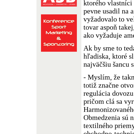
ktorého vlastníci
pevne usadil na 
vyžadovalo to ve
tovar aspoň takej,
ako vyžaduje ame
Ak by sme to teda
hľadiska, ktoré 
najväčšiu šancu 
- Myslím, že tak
totiž značne otv
regulácia dovozu
pričom clá sa vy
Harmonizovaného
Obmedzenia sú n
textilného priemy
obchodno-technic