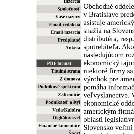
Inzercia
Obchodné oddele
Spoločnosť
v Bratislave pre
Vaše názory
asistuje americk
Email-redakcia
snažia na Slovens
Email-inzercia
distributéra, res
Predplatné
spotrebiteľa. Ako
Anketa
nasledujúcom ro
ekonomický tajo
PDF formát
niektoré firmy sa
Titulná strana
výrobok pre amer
Z domova
pomáha informačn
Podnikové spektrum
veľvyslanectve.
Zahranicie
ekonomické odde
Podnikateľ a štýl
americkým firmá
Veda/Kultúra
Digitálny svet
oblasti legislatí
Finančné komentáre
Slovensko veľmi 
Šport