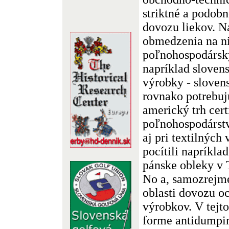
striktné a podobn
dovozu liekov. Na
obmedzenia na ni
poľnohospodársky
napríklad sloven
výrobky - sloven
rovnako potrebuj
americký trh cert
poľnohospodárst
aj pri textilných
pocítili napríkla
pánske obleky v 
No a, samozrejme
oblasti dovozu o
výrobkov. V tejto
forme antidumpi