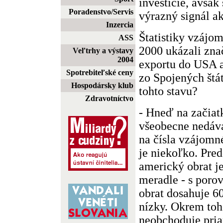
investície, avšak
Poradenstvo/Servis
výrazný signál ak
Inzercia
Štatistiky vzájo
ASS
2000 ukázali zna
Veľtrhy a výstavy
2004
exportu do USA a
Spotrebiteľské ceny
zo Spojených štát
Hospodársky klub
tohto stavu?
Zdravotníctvo
- Hneď na začiat
všeobecne nedáv
na čísla vzájom
je niekoľko. Pre
americký obrat j
meradle - s poro
obrat dosahuje 6
nízky. Okrem toho
neobchoduje pri