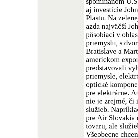
spomínanom U.S.
aj investície Joh
Plastu. Na zelene
azda najväčší John
pôsobiaci v obla
priemyslu, s dv
Bratislave a Mar
americkom expor
predstavovali vy
priemysle, elektr
optické komponen
pre elektrárne. A
nie je zrejmé, či
služieb. Napríkl
pre Air Slovakia
tovaru, ale služi
Všeobecne chcem