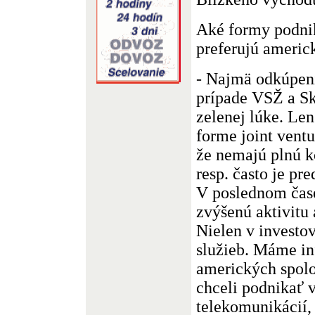
Aké formy podnik
preferujú americ
- Najmä odkúpeni
prípade VSŽ a Skl
zelenej lúke. Le
forme joint ventu
že nemajú plnú k
resp. často je p
V poslednom ča
zvýšenú aktivitu
Nielen v investov
služieb. Máme in
amerických spolo
chceli podnikať v
telekomunikácií,