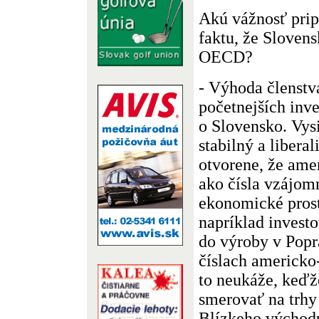
Akú vážnosť prip
faktu, že Slovens
OECD?
- Výhoda členstva
početnejších inves
o Slovensko. Vysi
stabilný a libera
otvorene, že ame
ako čísla vzájo
ekonomické pros
napríklad invest
do výroby v Popr
číslach americko
to neukáže, keď
smerovať na trhy
Blízkeho východ