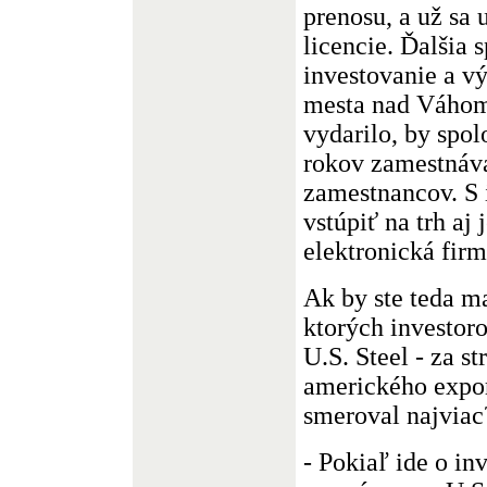
prenosu, a už sa 
licencie. Ďalšia 
investovanie a v
mesta nad Váhom,
vydarilo, by spo
rokov zamestnáva
zamestnancov. S 
vstúpiť na trh aj
elektronická firm
Ak by ste teda m
ktorých investor
U.S. Steel - za s
amerického export
smeroval najviac
- Pokiaľ ide o inv