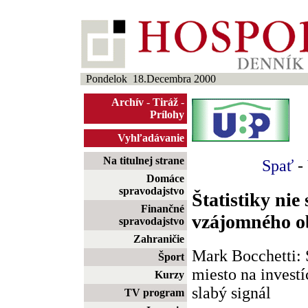
Pondelok 18.Decembra 2000
Archív
-
Tiráž
-
Prílohy
Vyhľadávanie
Na titulnej strane
Spať
-
Domáce
spravodajstvo
Štatistiky ni
Finančné
vzájomného 
spravodajstvo
Zahraničie
Mark Bocchetti: 
Šport
miesto na investíc
Kurzy
slabý signál
TV program