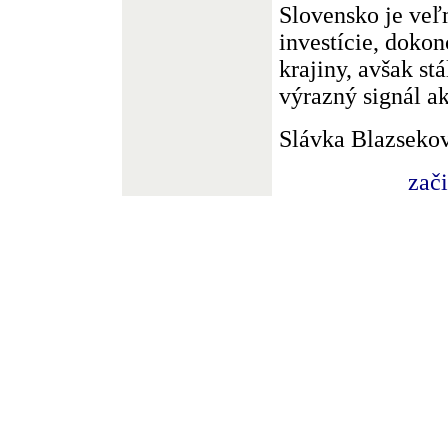
Slovensko je veľ
investície, dokon
krajiny, avšak st
výrazný signál ak
Slávka Blazseko
zač