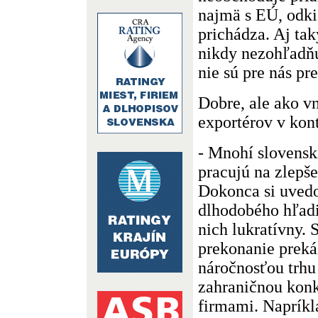
najmä s EÚ, odki
prichádza. Aj tak
nikdy nezohľadňu
nie sú pre nás pr
Dobre, ale ako v
exportérov v kon
- Mnohí slovenskí
pracujú na zlepše
Dokonca si uvedom
dlhodobého hľadi
nich lukratívny.
prekonanie preká
náročnosťou trhu
zahraničnou kon
firmami. Napríkl