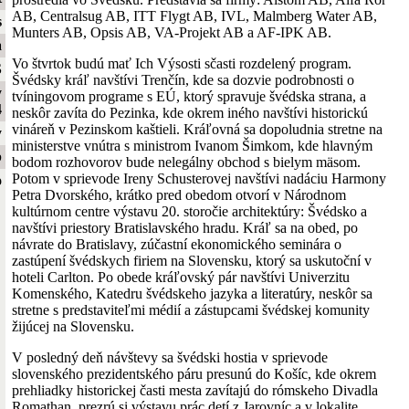
AB, Centralsug AB, ITT Flygt AB, IVL, Malmberg Water AB,
s
Munters AB, Opsis AB, VA-Projekt AB a AF-IPK AB.
a
Vo štvrtok budú mať Ich Výsosti sčasti rozdelený program.
S
Švédsky kráľ navštívi Trenčín, kde sa dozvie podrobnosti o
y
tvíningovom programe s EÚ, ktorý spravuje švédska strana, a
4
neskôr zavíta do Pezinka, kde okrem iného navštívi historickú
vináreň v Pezinskom kaštieli. Kráľovná sa dopoludnia stretne na
y
ministerstve vnútra s ministrom Ivanom Šimkom, kde hlavným
b
bodom rozhovorov bude nelegálny obchod s bielym mäsom.
Potom v sprievode Ireny Schusterovej navštívi nadáciu Harmony
o
Petra Dvorského, krátko pred obedom otvorí v Národnom
kultúrnom centre výstavu 20. storočie architektúry: Švédsko a
navštívi priestory Bratislavského hradu. Kráľ sa na obed, po
návrate do Bratislavy, zúčastní ekonomického seminára o
zastúpení švédskych firiem na Slovensku, ktorý sa uskutoční v
hoteli Carlton. Po obede kráľovský pár navštívi Univerzitu
Komenského, Katedru švédskeho jazyka a literatúry, neskôr sa
stretne s predstaviteľmi médií a zástupcami švédskej komunity
žijúcej na Slovensku.
V posledný deň návštevy sa švédski hostia v sprievode
slovenského prezidentského páru presunú do Košíc, kde okrem
prehliadky historickej časti mesta zavítajú do rómskeho Divadla
Romathan, prezrú si výstavu prác detí z Jarovníc a v lokalite