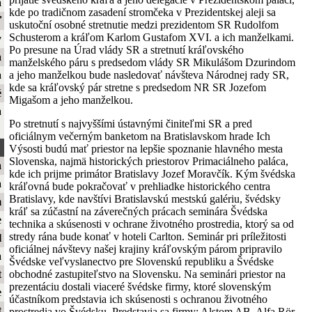
a
kde po tradičnom zasadení stromčeka v Prezidentskej aleji sa
ť
uskutoční osobné stretnutie medzi prezidentom SR Rudolfom
Schusterom a kráľom Karlom Gustafom XVI. a ich manželkami.
y
Po presune na Úrad vlády SR a stretnutí kráľovského
a
manželského páru s predsedom vlády SR Mikulášom Dzurindom
a jeho manželkou bude nasledovať návšteva Národnej rady SR,
a
kde sa kráľovský pár stretne s predsedom NR SR Jozefom
é
Migašom a jeho manželkou.
a
Po stretnutí s najvyššími ústavnými činiteľmi SR a pred
oficiálnym večerným banketom na Bratislavskom hrade Ich
Výsosti budú mať priestor na lepšie spoznanie hlavného mesta
Slovenska, najmä historických priestorov Primaciálneho paláca,
a
kde ich prijme primátor Bratislavy Jozef Moravčík. Kým švédska
a
kráľovná bude pokračovať v prehliadke historického centra
Bratislavy, kde navštívi Bratislavskú mestskú galériu, švédsky
m
kráľ sa zúčastní na záverečných prácach seminára Švédska
e
technika a skúsenosti v ochrane životného prostredia, ktorý sa od
stredy rána bude konať v hoteli Carlton. Seminár pri príležitosti
l
oficiálnej návštevy našej krajiny kráľovským párom pripravilo
a
Švédske veľvyslanectvo pre Slovenskú republiku a Švédske
obchodné zastupiteľstvo na Slovensku. Na seminári priestor na
t
prezentáciu dostali viaceré švédske firmy, ktoré slovenským
e
účastníkom predstavia ich skúsenosti s ochranou životného
t
prostredia vo Švédsku. Predstavia sa firmy: Alstom AB, Alfa Rör