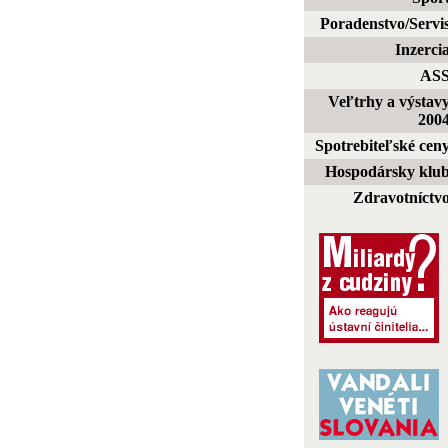
Poradenstvo/Servi
Inzerci
AS
Veľtrhy a výstav
200
Spotrebiteľské cen
Hospodársky klu
Zdravotníctv