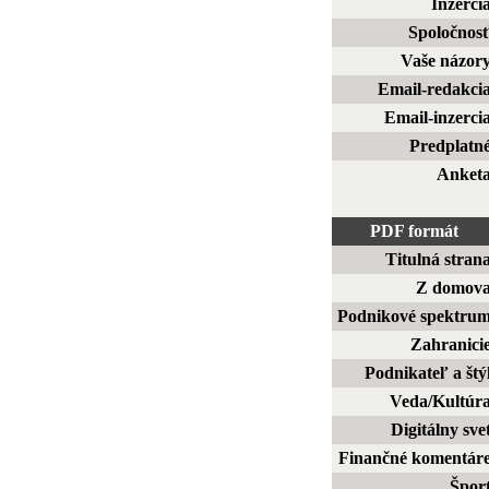
Inzerci
Spoločnos
Vaše názor
Email-redakci
Email-inzerci
Predplatn
Anket
PDF formát
Titulná stran
Z domov
Podnikové spektru
Zahranici
Podnikateľ a štý
Veda/Kultúr
Digitálny sve
Finančné komentár
Špor