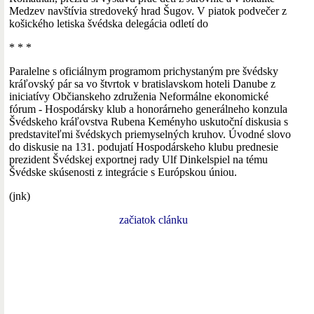
Medzev navštívia stredoveký hrad Šugov. V piatok podvečer z
košického letiska švédska delegácia odletí do
* * *
Paralelne s oficiálnym programom prichystaným pre švédsky
kráľovský pár sa vo štvrtok v bratislavskom hoteli Danube z
iniciatívy Občianskeho združenia Neformálne ekonomické
fórum - Hospodársky klub a honorárneho generálneho konzula
Švédskeho kráľovstva Rubena Keményho uskutoční diskusia s
predstaviteľmi švédskych priemyselných kruhov. Úvodné slovo
do diskusie na 131. podujatí Hospodárskeho klubu prednesie
prezident Švédskej exportnej rady Ulf Dinkelspiel na tému
Švédske skúsenosti z integrácie s Európskou úniou.
(jnk)
začiatok clánku