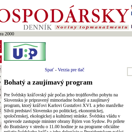
ra 2000
-
y
e
e
Spať
-
Verzia pre tlač
e
Bohatý a zaujímavý program
o
é
Pre švédsky kráľovský pár počas jeho trojdňového pobytu na
o
Slovensku je pripravený mimoriadne bohatý a zaujímavý
e
program, ktorý kráľovi Karlovi Gustafovi XVI. a jeho manželke
t
Silvii predstaví Slovensko po politickej, ekonomickej,
spoločenskej, ekologickej a kultúrnej stránke. Švédsku vládu v
y
sprievode zastupuje minister obrany Björn von Sydow. Po prílete
m
do Bratislavy v stredu o 11.00 hodine je na programe oficiálne
prijatie švédskeho kráľa a jeho delegácie v Prezidentskom paláci,