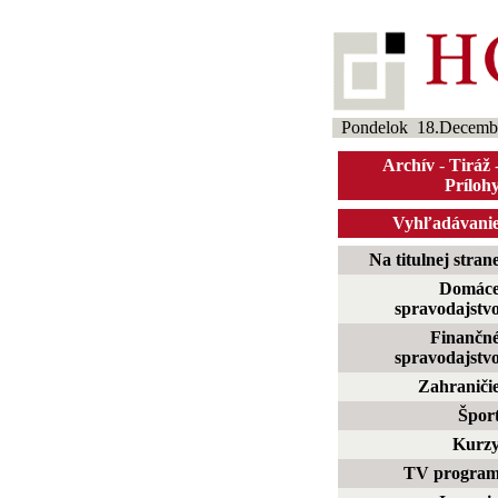
Pondelok 18.Decemb
Archív
-
Tiráž
Príloh
Vyhľadávani
Na titulnej stran
Domác
spravodajstv
Finančn
spravodajstv
Zahraniči
Špor
Kurz
TV progra