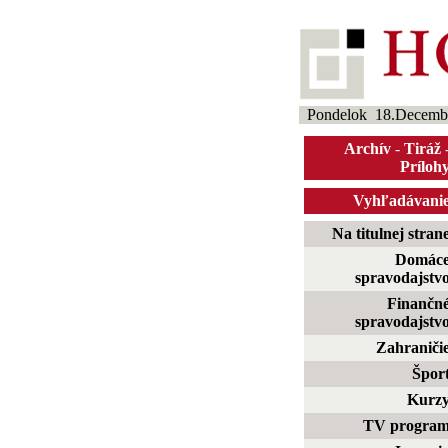
Pondelok 18.Decemb
Archív
-
Tiráž
Príloh
Vyhľadávani
Na titulnej stran
Domác
spravodajstv
Finančn
spravodajstv
Zahraniči
Špor
Kurz
TV progra