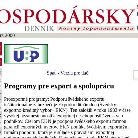
ra 2000
-
y
e
e
Spať
-
Verzia pre tlač
e
Programy pre export a spoluprácu
o
é
Proexportné programy: Podporu švédskeho exportu
o
inštitucionálne zabezpečuje Exporkreditnämden (Švédsky
e
exportno-kreditný výbor - EKN). Ten založili v roku 1933 v čase
t
vysokej nezamestnanosti a exportnej neschopnosti švédskych
podnikov. Cieľom EKN je podpora švédskeho exportu formou
y
garancií exportných úverov. EKN ponúka švédskym exportným
m
firmám podporu, ktorá je v súlade s pravidlami exportnej
podpory v tretích krajinách. Garancie poskytuje EKN vtedy, keď