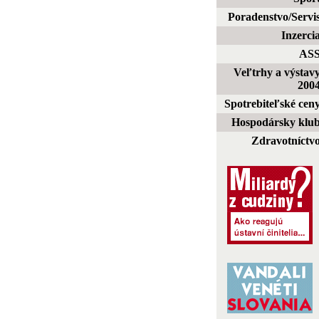
Poradenstvo/Servi
Inzerci
AS
Veľtrhy a výstav
200
Spotrebiteľské cen
Hospodársky klu
Zdravotníctv