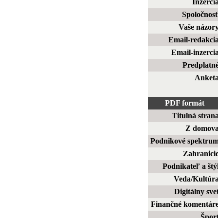
Inzerci
Spoločnos
Vaše názor
Email-redakci
Email-inzerci
Predplatn
Anket
PDF formát
Titulná stran
Z domov
Podnikové spektru
Zahranici
Podnikateľ a štý
Veda/Kultúr
Digitálny sve
Finančné komentár
Špor