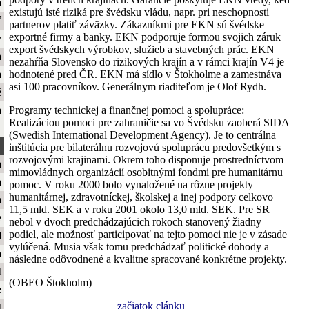
a
existujú isté riziká pre švédsku vládu, napr. pri neschopnosti
ť
partnerov platiť záväzky. Zákazníkmi pre EKN sú švédske
exportné firmy a banky. EKN podporuje formou svojich záruk
y
export švédskych výrobkov, služieb a stavebných prác. EKN
a
nezahŕňa Slovensko do rizikových krajín a v rámci krajín V4 je
hodnotené pred ČR. EKN má sídlo v Štokholme a zamestnáva
a
asi 100 pracovníkov. Generálnym riaditeľom je Olof Rydh.
é
Programy technickej a finančnej pomoci a spolupráce:
a
Realizáciou pomoci pre zahraničie sa vo Švédsku zaoberá SIDA
(Swedish International Development Agency). Je to centrálna
inštitúcia pre bilaterálnu rozvojovú spoluprácu predovšetkým s
rozvojovými krajinami. Okrem toho disponuje prostredníctvom
a
mimovládnych organizácií osobitnými fondmi pre humanitárnu
a
pomoc. V roku 2000 bolo vynaložené na rôzne projekty
humanitárnej, zdravotníckej, školskej a inej podpory celkovo
m
11,5 mld. SEK a v roku 2001 okolo 13,0 mld. SEK. Pre SR
e
nebol v dvoch predchádzajúcich rokoch stanovený žiadny
podiel, ale možnosť participovať na tejto pomoci nie je v zásade
l
vylúčená. Musia však tomu predchádzať politické dohody a
a
následne odôvodnené a kvalitne spracované konkrétne projekty.
t
(OBEO Štokholm)
e
začiatok clánku
t